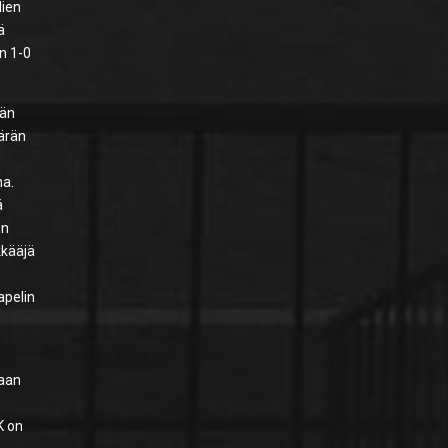
lien
ä
n 1-0
ään
äärän
na.
ä
on
kkääjä
apelin
taan
K on