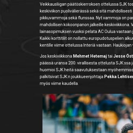
Veikkausliigan päätöskierroksen ottelussa SJK tosi
keskiviikon puolivälierässä sekä sitä mahdollisesti 
pikkuvammoja sekä flunssaa. Nyt vammoja on paran
mahdollisen kokoonpanon jalkeille keskiviikkona.
lainasopimuksen vuoksi pelata AC Oulua vastaan j
Kaikki korttitilit on nollattu europudotuspelien al
kentille viime ottelussa Interiä vastaan. Haukioja
Jos keskiviikkona
Mehmet Hetemaj
tai
Jesse Ös
päässä uransa 200. virallisesta ottelusta SJK:ssa j
huomioi SJK heitä saavutuksestaan myöhemmissä o
palkitsivat SJK:n joukkueenjohtaja
Pekka Lehtise
myös viime kaudella.