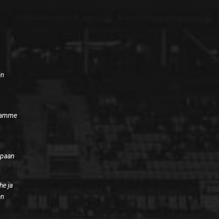
än
luamme
empaan
he ja
en