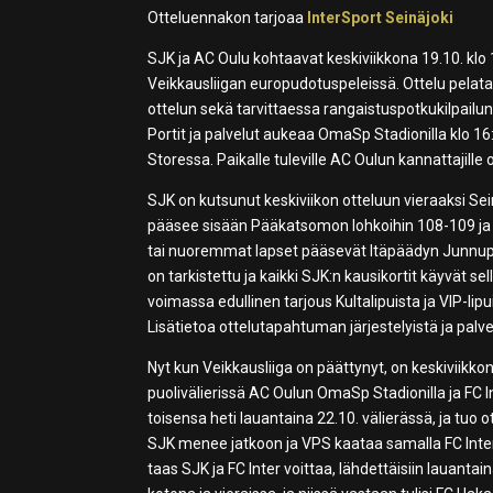
Otteluennakon tarjoaa
InterSport Seinäjoki
SJK ja AC Oulu kohtaavat keskiviikkona 19.10. klo
Veikkausliigan europudotuspeleissä. Ottelu pelataa
ottelun sekä tarvittaessa rangaistuspotkukilpailun
Portit ja palvelut aukeaa OmaSp Stadionilla klo 1
Storessa. Paikalle tuleville AC Oulun kannattajill
SJK on kutsunut keskiviikon otteluun vieraaksi Seinä
pääsee sisään Pääkatsomon lohkoihin 108-109 ja s
tai nuoremmat lapset pääsevät Itäpäädyn Junnupäät
on tarkistettu ja kaikki SJK:n kausikortit käyvät 
voimassa edullinen tarjous Kultalipuista ja VIP-li
Lisätietoa ottelutapahtuman järjestelyistä ja pal
Nyt kun Veikkausliiga on päättynyt, on keskiviikko
puolivälierissä AC Oulun OmaSp Stadionilla ja FC 
toisensa heti lauantaina 22.10. välierässä, ja tuo 
SJK menee jatkoon ja VPS kaataa samalla FC Inter
taas SJK ja FC Inter voittaa, lähdettäisiin lauantai