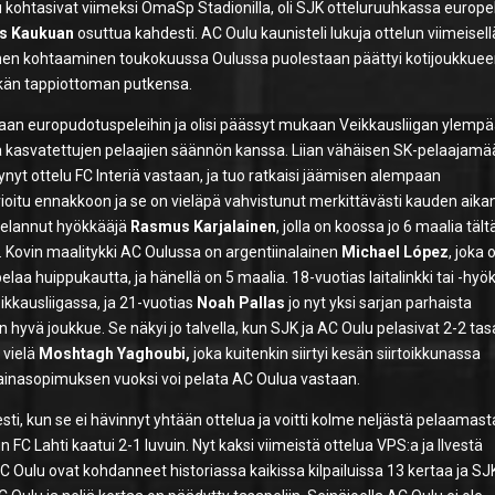
ohtasivat viimeksi OmaSp Stadionilla, oli SJK otteluruuhkassa europe
s Kaukuan
osuttua kahdesti. AC Oulu kaunisteli lukuja ottelun viimeisell
nen kohtaaminen toukokuussa Oulussa puolestaan päättyi kotijoukkuee
itkän tappiottoman putkensa.
kaan europudotuspeleihin ja olisi päässyt mukaan Veikkausliigan ylemp
ssa kasvatettujen pelaajien säännön kanssa. Liian vähäisen SK-pelaajam
nyt ottelu FC Interiä vastaan, ja tuo ratkaisi jäämisen alempaan
vioitu ennakkoon ja se on vieläpä vahvistunut merkittävästi kauden aika
elannut hyökkääjä
Rasmus Karjalainen
, jolla on koossa jo 6 maalia tält
. Kovin maalitykki AC Oulussa on argentiinalainen
Michael López
, joka 
elaa huippukautta, ja hänellä on 5 maalia. 18-vuotias laitalinkki tai -hyö
kkausliigassa, ja 21-vuotias
Noah Pallas
jo nyt yksi sarjan parhaista
in hyvä joukkue. Se näkyi jo talvella, kun SJK ja AC Oulu pelasivat 2-2 tas
 vielä
Moshtagh Yaghoubi,
joka kuitenkin siirtyi kesän siirtoikkunassa
 lainasopimuksen vuoksi voi pelata AC Oulua vastaan.
sti, kun se ei hävinnyt yhtään ottelua ja voitti kolme neljästä pelaamas
n FC Lahti kaatui 2-1 luvuin. Nyt kaksi viimeistä ottelua VPS:a ja Ilvestä
C Oulu ovat kohdanneet historiassa kaikissa kilpailuissa 13 kertaa ja SJ