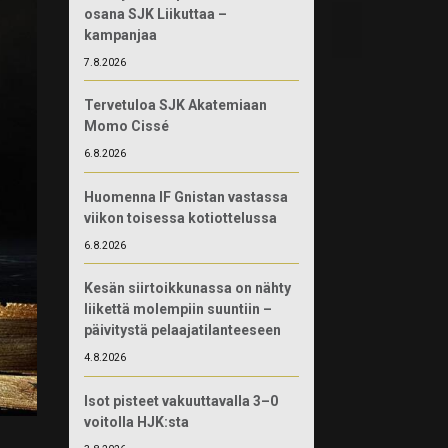
osana SJK Liikuttaa –
kampanjaa
7.8.2026
Tervetuloa SJK Akatemiaan
Momo Cissé
6.8.2026
Huomenna IF Gnistan vastassa
viikon toisessa kotiottelussa
6.8.2026
Kesän siirtoikkunassa on nähty
liikettä molempiin suuntiin –
päivitystä pelaajatilanteeseen
4.8.2026
Isot pisteet vakuuttavalla 3–0
voitolla HJK:sta