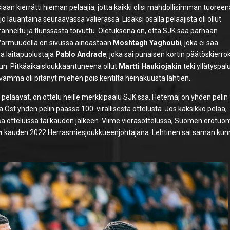
aan kierrätti hieman pelaajia, jotta kaikki olisi mahdollisimman tuoree
jo lauantaina seuraavassa välierässä. Lisäksi osalla pelaajista oli ollut
neltu ja flunssasta toivuttu. Oletuksena on, että SJK saa parhaan
 Varmuudella on sivussa ainoastaan
Moshtagh Yaghoubi
, joka ei saa
a laitapuolustaja
Pablo Andrade
, joka sai punaisen kortin päätöskierrok
kuun. Pitkäaikaisloukkaantuneena ollut
Martti Haukiojakin
teki yllätyspal
n vamma oli pitänyt miehen pois kentiltä heinäkuusta lähtien.
t
pelaavat, on ottelu heille merkkipaalu SJK:ssa. Hetemaj on yhden pelin
a Öst yhden pelin päässä 100. virallisesta ottelusta. Jos kaksikko pelaa,
tteluissa tai kauden jälkeen. Viime vierasottelussa, Suomen erotuom
n
kauden 2022 Herrasmiesjoukkueenjohtajana. Lehtinen sai saman kun