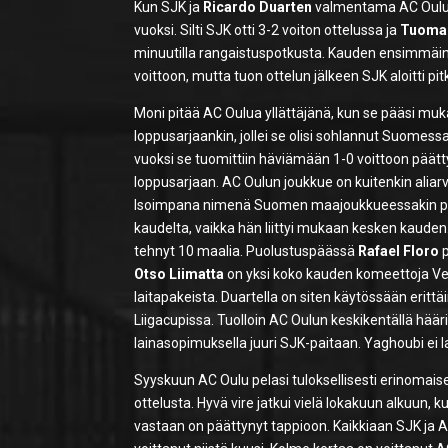
Kun SJK ja
Ricardo Duarten
valmentama AC Oulu k
vuoksi. Silti SJK otti 3-2 voiton ottelussa ja
Tuoma
minuutilla rangaistuspotkusta. Kauden ensimmäi
voittoon, mutta tuon ottelun jälkeen SJK aloitti p
Moni pitää AC Oulua yllättäjänä, kun se pääsi mu
loppusarjaankin, jollei se olisi sohlannut Suome
vuoksi se tuomittiin häviämään 1-0 voittoon päätty
loppusarjaan. AC Oulun joukkue on kuitenkin aliar
Isoimpana nimenä Suomen maajoukkueessakin p
kaudelta, vaikka hän liittyi mukaan kesken kauden
tehnyt 10 maalia. Puolustuspäässä
Rafael Floro
p
Otso Liimatta
on yksi koko kauden komeettoja Vei
laitapakeista. Duartella on siten käytössään erittä
Liigacupissa. Tuolloin AC Oulun keskikentällä hääri
lainasopimuksella juuri SJK-paitaan. Yaghoubi ei
Syyskuun AC Oulu pelasi tuloksellisesti erinomaise
ottelusta. Hyvä vire jatkui vielä lokakuun alkuun, ku
vastaan on päättynyt tappioon. Kaikkiaan SJK ja A