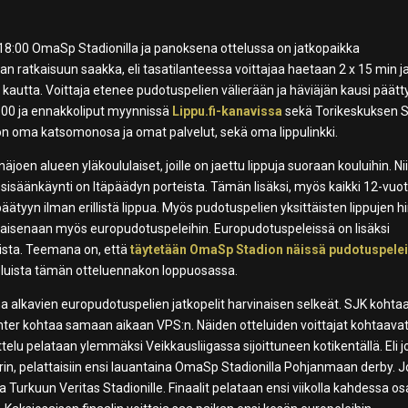
 18:00 OmaSp Stadionilla ja panoksena ottelussa on jatkopaikka
n ratkaisuun saakka, eli tasatilanteessa voittajaa haetaan 2 x 15 min j
 kautta. Voittaja etenee pudotuspelien välierään ja häviäjän kausi päätt
6:00 ja ennakkoliput myynnissä
Lippu.fi-kanavissa
sekä Torikeskuksen 
e on oma katsomonosa ja omat palvelut, sekä oma lippulinkki.
joen alueen yläkoululaiset, joille on jaettu lippuja suoraan kouluihin. Nii
isäänkäynti on Itäpäädyn porteista. Tämän lisäksi, myös kaikki 12-vuot
yyn ilman erillistä lippua. Myös pudotuspelien yksittäisten lippujen hi
sellaisenaan myös europudotuspeleihin. Europudotuspeleissä on lisäksi
puista. Teemana on, että
täytetään OmaSp Stadion näissä pudotuspele
veluista tämän otteluennakon loppuosassa.
na alkavien europudotuspelien jatkopelit harvinaisen selkeät. SJK kohta
Inter kohtaa samaan aikaan VPS:n. Näiden otteluiden voittajat kohtaava
ottelu pelataan ylemmäksi Veikkausliigassa sijoittuneen kotikentällä. Eli j
in, pelattaisiin ensi lauantaina OmaSp Stadionilla Pohjanmaan derby. J
na Turkuun Veritas Stadionille. Finaalit pelataan ensi viikolla kahdessa o