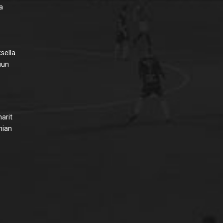
na
sella.
uun
arit
nian