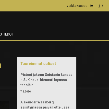
Verkkokauppa
STIEDOT
a
Tuoreimmat uutiset
Pisteet jakoon Gnistanin kanssa
– SJK nousi hienosti lopussa
tasoihin
7.8.2026
Alexander Wessberg
esiintymässä päivän ottelussa