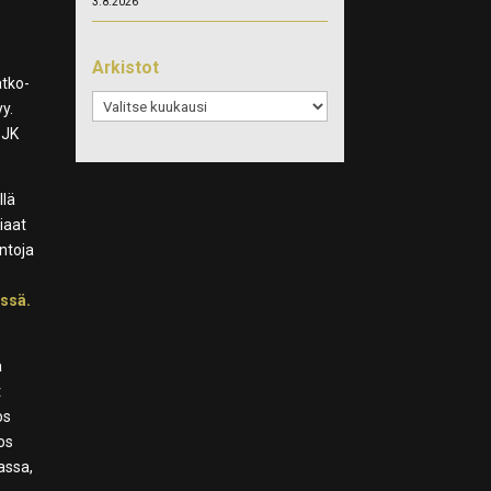
3.8.2026
Arkistot
atko-
Arkistot
yy.
SJK
llä
iaat
ntoja
issä.
a
t
os
os
sassa,