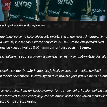
e jatkopaikkaa europudotuspeleissä
unnuntaina, paluumatkalla edellisestä pelistä. Kävimme vielä valmennusryhm
la valmiita, kun tänään tulimme harjoituksiin. Halusimme, että pelaajat ovat
ipuolen kanssa,
kertoo SJK:n päävalmentaja
Joaquin Gómez.
ssa. Haluamme aggressiivisen ja intensiivisen esityksen kotikentällä. Ja ha
a.
sia koko kauden OmaSp Stadionilla, ja heillä on iso rooli meidän hyvässä
at todella olleet meille se extra-sydän ja voimavara, joka puskee meitä par
s vielä vähän lisää nyt keskiviikkona. Tämä on kuitenkin kauden tärkein vai
katsomot ovat täynnä energiaa ja me haluamme antaa heille kaiken mahdollis
kea OmaSp Stadionilla.