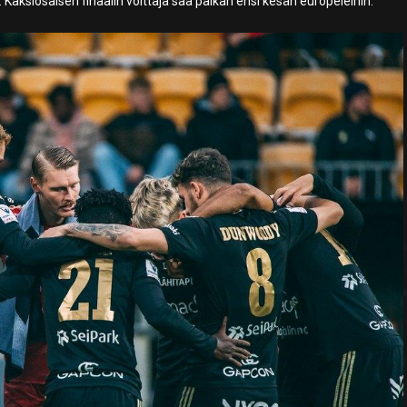
a. Kaksiosaisen finaalin voittaja saa paikan ensi kesän europeleihin.