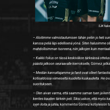
SJK hake
–
Aloitimme valmistautumisen tähän peliin jo heti s
kanssa peliä läpi edellisenä yönä. Siten halusimme ol
mahdollisimman tuoreena, niin jalkojen kuin mentaal
–
Kaikki fokus on tässä keskiviikon tärkeässä ottelu
päästä jatkoon seuraavalle kierrokselle,
Gómez jatka
–
Meidän kannattajamme ja fanit ovat olleet fantasti
kotisaldossa viimeiseltä kuudelta kuukaudelta. He ov
suoritukseen.
– Olen aivan varma, että saamme saman tuen ja kentie
kenties kauden tärkein peli. Siksi uskon, että myös 
syyn iloita ja juhlia,
kommentoi Gómez kotiyleisön tu