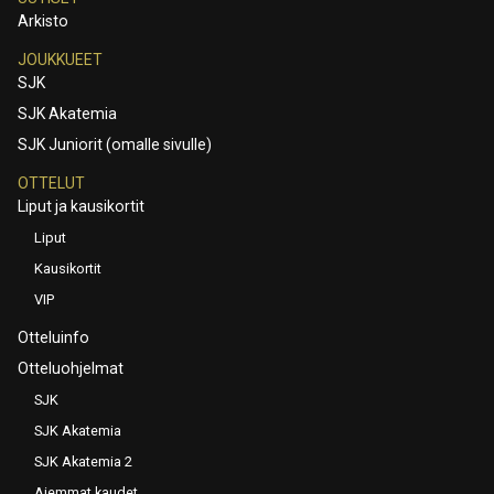
Arkisto
JOUKKUEET
SJK
SJK Akatemia
SJK Juniorit (omalle sivulle)
OTTELUT
Liput ja kausikortit
Liput
Kausikortit
VIP
Otteluinfo
Otteluohjelmat
SJK
SJK Akatemia
SJK Akatemia 2
Aiemmat kaudet