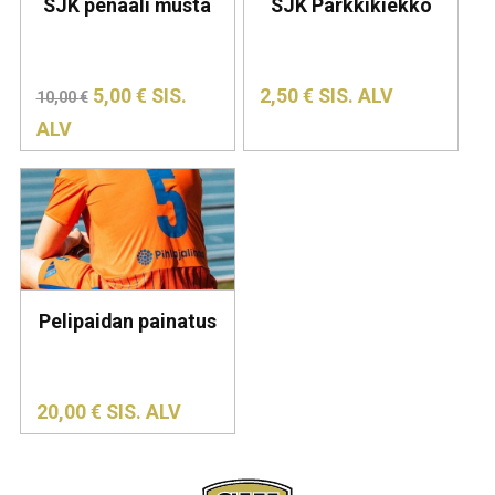
SJK penaali musta
SJK Parkkikiekko
ALKUPERÄINEN
NYKYINEN
5,00
€
SIS.
2,50
€
SIS. ALV
10,00
€
HINTA
HINTA
ALV
OLI:
ON:
10,00 €.
5,00 €.
Pelipaidan painatus
20,00
€
SIS. ALV