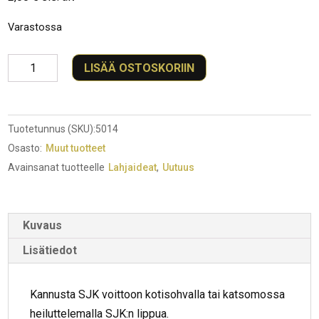
Varastossa
SJK
LISÄÄ OSTOSKORIIN
Lippu
määrä
Tuotetunnus (SKU):
5014
Osasto:
Muut tuotteet
Avainsanat tuotteelle
Lahjaideat
,
Uutuus
Kuvaus
Lisätiedot
Kannusta SJK voittoon kotisohvalla tai katsomossa
heiluttelemalla SJK:n lippua.