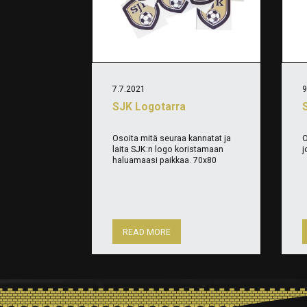
7.7.2021
9
SJK Logotarra
Osoita mitä seuraa kannatat ja
O
laita SJK:n logo koristamaan
j
haluamaasi paikkaa. 70x80
READ MORE