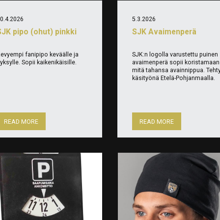
0.4.2026
5.3.2026
SJK pipo (ohut) pinkki
SJK Avaimenperä
evyempi fanipipo keväälle ja
SJK:n logolla varustettu puinen
yksylle. Sopii kaikenikäisille.
avaimenperä sopii koristamaan
mitä tahansa avainnippua. Teht
käsityönä Etelä-Pohjanmaalla.
READ MORE
READ MORE