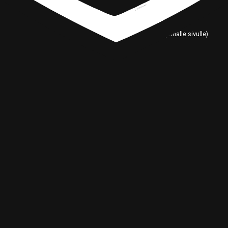
SJK
SJK Akatemia
SJK Juniorit (omalle sivulle)