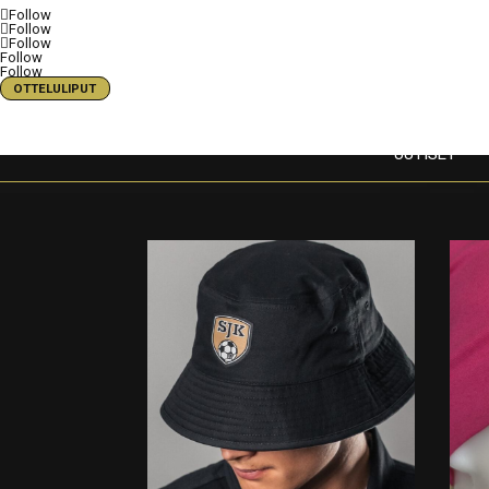
Follow
Follow
Follow
Follow
Follow
OTTELULIPUT
UUTISET