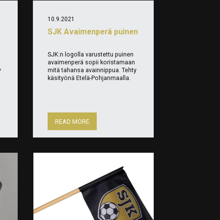
10.9.2021
SJK Avaimenperä puinen
SJK:n logolla varustettu puinen
avaimenperä sopii koristamaan
y
mitä tahansa avainnippua. Tehty
käsityönä Etelä-Pohjanmaalla.
READ MORE