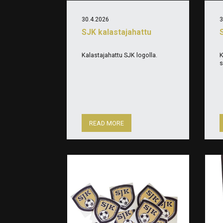
30.4.2026
3
SJK kalastajahattu
Kalastajahattu SJK logolla.
K
s
READ MORE