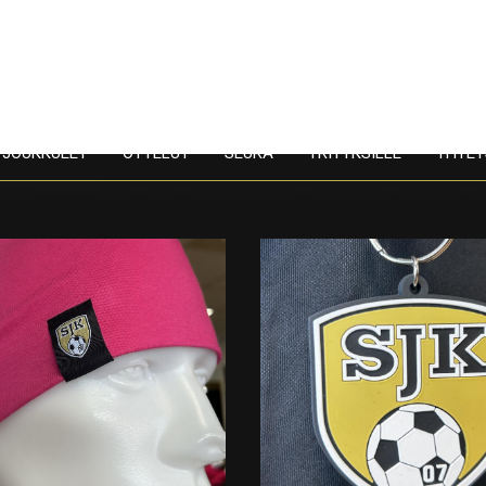
JOUKKUEET
OTTELUT
SEURA
YRITYKSILLE
YHTEY