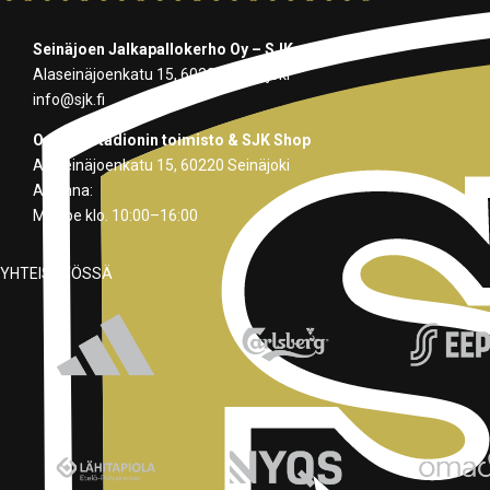
Seinäjoen Jalkapallokerho Oy – SJK
Alaseinäjoenkatu 15, 60220 Seinäjoki
info@sjk.fi
OmaSp Stadionin toimisto & SJK Shop
Alaseinäjoenkatu 15, 60220 Seinäjoki
Avoinna:
Ma–pe klo. 10:00–16:00
YHTEISTYÖSSÄ