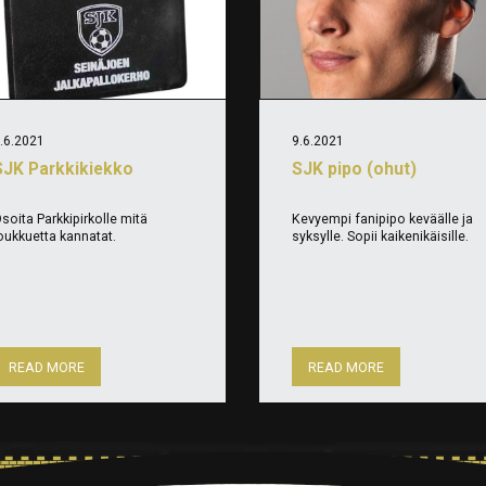
.6.2021
9.6.2021
SJK Parkkikiekko
SJK pipo (ohut)
soita Parkkipirkolle mitä
Kevyempi fanipipo keväälle ja
oukkuetta kannatat.
syksylle. Sopii kaikenikäisille.
READ MORE
READ MORE