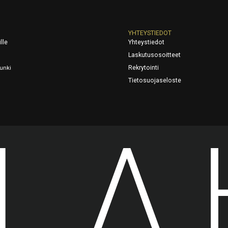
YHTEYSTIEDOT
ille
Yhteystiedot
Laskutusosoitteet
Rekrytointi
unki
Tietosuojaseloste