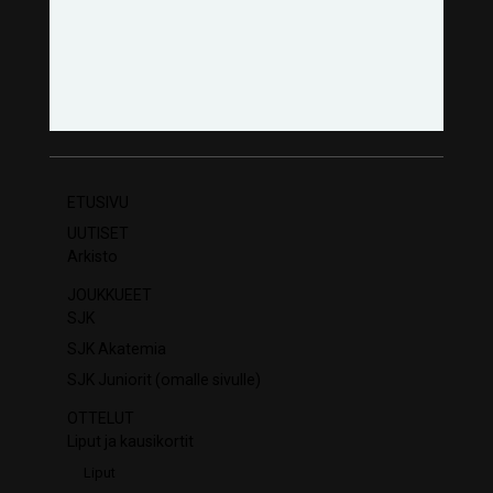
ETUSIVU
UUTISET
Arkisto
JOUKKUEET
SJK
SJK Akatemia
SJK Juniorit (omalle sivulle)
OTTELUT
Liput ja kausikortit
Liput