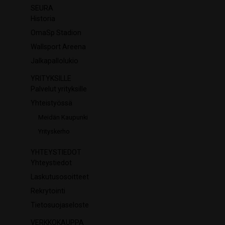
SEURA
Historia
OmaSp Stadion
Wallsport Areena
Jalkapallolukio
YRITYKSILLE
Palvelut yrityksille
Yhteistyössä
Meidän Kaupunki
Yrityskerho
YHTEYSTIEDOT
Yhteystiedot
Laskutusosoitteet
Rekrytointi
Tietosuojaseloste
VERKKOKAUPPA