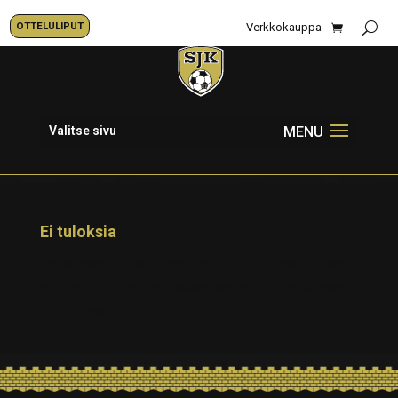
OTTELULIPUT
Verkkokauppa
Valitse sivu
Ei tuloksia
Hakemaasi sivua ei löytynyt. Yritä muuttaa hakuasi,
tai käytä yläpuolella olevaa navigointia löytääksesi
kirjoituksen.