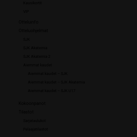
Kausikortit
VIP
Otteluinfo
Otteluohjelmat
SJK
SJK Akatemia
SJK Akatemia 2
Aiemmat kaudet
Aiemmat kaudet – SJK
Aiemmat kaudet – SJK Akatemia
Aiemmat kaudet – SJK U17
Kokoonpanot
Tilastot
Sarjataulukot
Pelaajatilastot