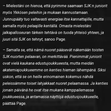
–
Mielestäni on hienoa, että pyrimme saamaan SJK:n juniorit
myös Ykkösen peleihin ja mukaan kannustamaan.
Junnupääty tuo valtavasti energiaa itse kannattajille, mutta
samalla myös pelaajille kentällä. Omasta mielestäni
jalkapalloseuran tärkein tehtävä on tuoda yhteisö yhteen, ja
juuri sitä SJK on tehnyt,
sanoo Page.
–
Samalla se, että nämä nuoret pääsevät näkemään toisten
SJK-nuorten pelaavan, on merkittävää. Pienimmät juniorit
ovat vielä kaukana edustujoukkueesta, mutta meidän
akatemiajoukkueemme on kenties hieman lähempänä. Siksi
uskon, että se on heille erinomainen kokemus nähdä
peleissämme toiset lahjakkaat nuoret pelaamassa. Ja kenties
jonain päivänä he ovat itse mukana kamppailemassa
joukkueessa, ja antamassa näyttöjä edustusjoukkueelle,
päättää Page.