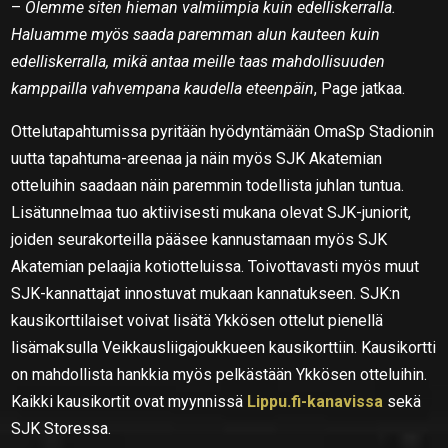
–
Olemme siten hieman valmiimpia kuin edelliskerralla.
Haluamme myös saada paremman alun kauteen kuin
edelliskerralla, mikä antaa meille taas mahdollisuuden
kamppailla vahvempana kaudella eteenpäin
, Page jatkaa.
Ottelutapahtumissa pyritään hyödyntämään OmaSp Stadionin
uutta tapahtuma-areenaa ja näin myös SJK Akatemian
otteluihin saadaan näin paremmin todellista juhlan tuntua.
Lisätunnelmaa tuo aktiivisesti mukana olevat SJK-juniorit,
joiden seurakorteilla pääsee kannustamaan myös SJK
Akatemian pelaajia kotiotteluissa. Toivottavasti myös muut
SJK-kannattajat innostuvat mukaan kannatukseen. SJK:n
kausikorttilaiset voivat lisätä Ykkösen ottelut pienellä
lisämaksulla Veikkausliigajoukkueen kausikorttiin. Kausikortti
on mahdollista hankkia myös pelkästään Ykkösen otteluihin.
Kaikki kausikortit ovat myynnissä
Lippu.fi-kanavissa
sekä
SJK Storessa.