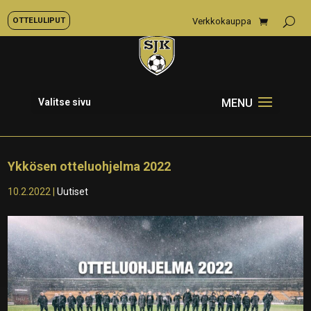
OTTELULIPUT
Verkkokauppa
Valitse sivu
Ykkösen otteluohjelma 2022
10.2.2022
|
Uutiset