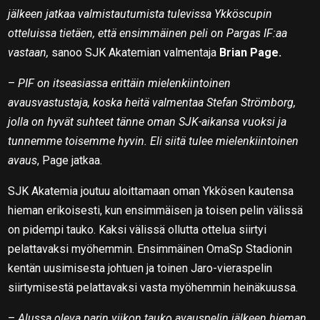
jälkeen jatkaa valmistautumista tulevissa Ykköscupin
otteluissa tietäen, että ensimmäinen peli on Pargas IF:aa
vastaan,
sanoo SJK Akatemian valmentaja
Brian Page.
–
PIF on itseasiassa erittäin mielenkiintoinen
avausvastustaja, koska heitä valmentaa Stefan Strömborg,
jolla on hyvät suhteet tänne oman SJK-aikansa vuoksi ja
tunnemme toisemme hyvin. Eli siitä tulee mielenkiintoinen
avaus
, Page jatkaa.
SJK Akatemia joutuu aloittamaan oman Ykkösen kautensa
hieman erikoisesti, kun ensimmäisen ja toisen pelin välissä
on pidempi tauko. Kaksi välissä ollutta ottelua siirtyi
pelattavaksi myöhemmin. Ensimmäinen OmaSp Stadionin
kentän uusimisesta johtuen ja toinen Jaro-vieraspelin
siirtymisestä pelattavaksi vasta myöhemmin heinäkuussa.
–
Alussa oleva parin viikon tauko avauspelin jälkeen hieman