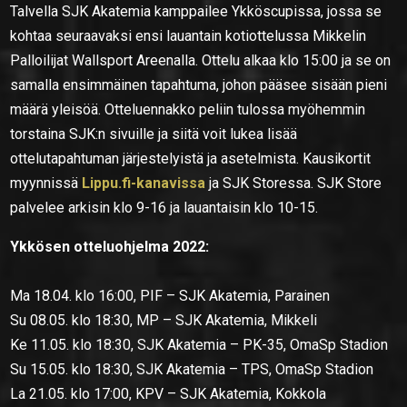
Talvella SJK Akatemia kamppailee Ykköscupissa, jossa se
kohtaa seuraavaksi ensi lauantain kotiottelussa Mikkelin
Palloilijat Wallsport Areenalla. Ottelu alkaa klo 15:00 ja se on
samalla ensimmäinen tapahtuma, johon pääsee sisään pieni
määrä yleisöä. Otteluennakko peliin tulossa myöhemmin
torstaina SJK:n sivuille ja siitä voit lukea lisää
ottelutapahtuman järjestelyistä ja asetelmista. Kausikortit
myynnissä
Lippu.fi-kanavissa
ja SJK Storessa. SJK Store
palvelee arkisin klo 9-16 ja lauantaisin klo 10-15.
Ykkösen otteluohjelma 2022:
Ma 18.04. klo 16:00, PIF – SJK Akatemia, Parainen
Su 08.05. klo 18:30, MP – SJK Akatemia, Mikkeli
Ke 11.05. klo 18:30, SJK Akatemia – PK-35, OmaSp Stadion
Su 15.05. klo 18:30, SJK Akatemia – TPS, OmaSp Stadion
La 21.05. klo 17:00, KPV – SJK Akatemia, Kokkola