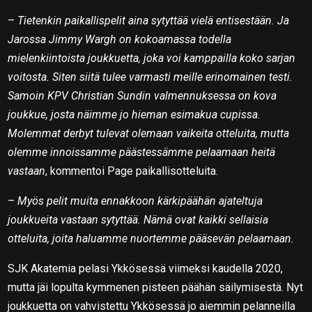
–
Tietenkin paikallispelit aina sytyttää vielä entisestään. Ja
Jarossa Jimmy Wargh on kokoamassa todella
mielenkiintoista joukkuetta, joka voi kamppailla koko sarjan
voitosta. Siten siitä tulee varmasti meille erinomainen testi.
Samoin KPV Christian Sundin valmennuksessa on kova
joukkue, josta näimme jo hieman esimakua cupissa.
Molemmat derbyt tulevat olemaan vaikeita otteluita, mutta
olemme innoissamme päästessämme pelaamaan heitä
vastaan
, kommentoi Page paikallisotteluita.
–
Myös pelit muita ennakkoon kärkipäähän ajateltuja
joukkueita vastaan sytyttää. Nämä ovat kaikki sellaisia
otteluita, joita haluamme nuortemme pääsevän pelaamaan.
SJK Akatemia pelasi Ykkösessä viimeksi kaudella 2020,
mutta jäi lopulta kymmenen pisteen päähän säilymisestä. Nyt
joukkuetta on vahvistettu Ykkösessä jo aiemmin pelanneilla