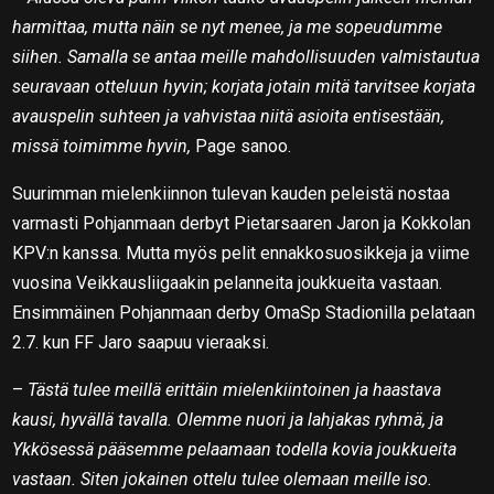
harmittaa, mutta näin se nyt menee, ja me sopeudumme
siihen. Samalla se antaa meille mahdollisuuden valmistautua
seuravaan otteluun hyvin; korjata jotain mitä tarvitsee korjata
avauspelin suhteen ja vahvistaa niitä asioita entisestään,
missä toimimme hyvin,
Page sanoo.
Suurimman mielenkiinnon tulevan kauden peleistä nostaa
varmasti Pohjanmaan derbyt Pietarsaaren Jaron ja Kokkolan
KPV:n kanssa. Mutta myös pelit ennakkosuosikkeja ja viime
vuosina Veikkausliigaakin pelanneita joukkueita vastaan.
Ensimmäinen Pohjanmaan derby OmaSp Stadionilla pelataan
2.7. kun FF Jaro saapuu vieraaksi.
–
Tästä tulee meillä erittäin mielenkiintoinen ja haastava
kausi, hyvällä tavalla. Olemme nuori ja lahjakas ryhmä, ja
Ykkösessä pääsemme pelaamaan todella kovia joukkueita
vastaan. Siten jokainen ottelu tulee olemaan meille iso.