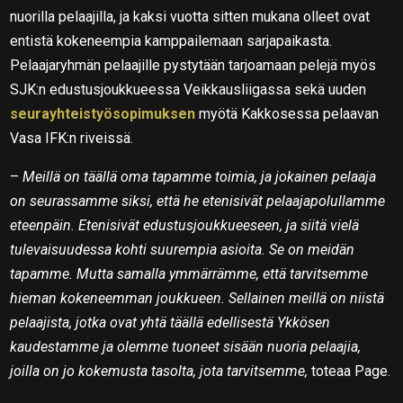
nuorilla pelaajilla, ja kaksi vuotta sitten mukana olleet ovat
entistä kokeneempia kamppailemaan sarjapaikasta.
Pelaajaryhmän pelaajille pystytään tarjoamaan pelejä myös
SJK:n edustusjoukkueessa Veikkausliigassa sekä uuden
seurayhteistyösopimuksen
myötä Kakkosessa pelaavan
Vasa IFK:n riveissä.
–
Meillä on täällä oma tapamme toimia, ja jokainen pelaaja
on seurassamme siksi, että he etenisivät pelaajapolullamme
eteenpäin. Etenisivät edustusjoukkueeseen, ja siitä vielä
tulevaisuudessa kohti suurempia asioita. Se on meidän
tapamme. Mutta samalla ymmärrämme, että tarvitsemme
hieman kokeneemman joukkueen. Sellainen meillä on niistä
pelaajista, jotka ovat yhtä täällä edellisestä Ykkösen
kaudestamme ja olemme tuoneet sisään nuoria pelaajia,
joilla on jo kokemusta tasolta, jota tarvitsemme,
toteaa Page.