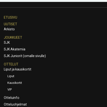
ETUSIVU
UUTISET
Arkisto
JOUKKUEET
SJK
SJK Akatemia
SJK Juniorit (omalle sivulle)
OTTELUT
Liput ja kausikortit
Liput
Kausikortit
VIP
Otteluinfo
Otteluohjelmat