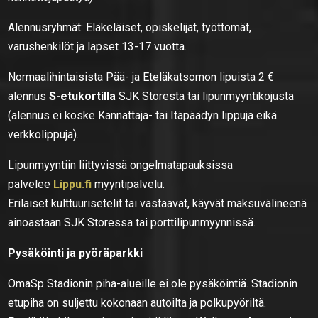
Alennusryhmät: Eläkeläiset, opiskelijat, työttömät,
varushenkilöt ja lapset 13-17 vuotta.
Normaalihintaisista Pää- ja Eteläkatsomon lipuista 2 €
alennus
S-etukortilla
SJK Storesta tai lipunmyyntikojusta
(alennus ei koske Kannattaja- tai Itäpäädyn lippuja eikä
verkkolippuja).
Lipunmyyntiin liittyvissä ongelmatapauksissa
palvelee
Lippu.fi
myyntipalvelu.
Erilaiset kulttuurisetelit tai vastaavat, käyvät maksuvälineenä
ainoastaan SJK Storessa tai porttilipunmyynnissä.
Pysäköinti ja pyöräparkki
OmaSp Stadionin piha-alueille ei ole pysäköintiä. Stadionin
etupiha on suljettu kokonaan autoilta ja polkupyöriltä.