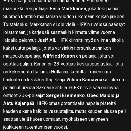
HIFK:n kärjessä saatetaan nähdä entinen Suomen A-
maajoukkueen pelaaja,
Eero Markkanen
, joka teki paluun
Suomen kentille muutaman vuoden ulkomaan keikan jälkeen.
Toistaiseksi Markkanen ei ole vielä HIFK:n riveissä päässyt
loistamaan, ja kärjessä saattaakin kirmata viime vuonna
laidalla pelannut
Jusif Ali.
HIFK kiinnitti myös viime viikolla
kaksi uutta pelaaja, joista varsinkin norsunluurannikon
maajoukkuepelaaja
Wilfried Kanon
on pelaaja, jolta voi
odottaa paljon. Kanon on 28-vuotias keskuspuolustaja, jolla
on kokemusta Italian ja Hollannin kentiltä. Toinen uusi
hankinta on keskikenttäpelaaja
Wilson Kamavuaka
, joka on
pelannut uransa Saksan kentillä. HIFK:n riveissä on myös
entiset SJK-pelaajat
Sergei Eremenko
,
Obed Malolo ja
Aatu Kujanpää
. HIFK-omaa potentiaalia napsia pisteitä
kauden aikana kaikilta vastustajilta, mutta kauden alussa peli
saattaa vielä hakea uomiaan, myöhäiseen venyneen
joukkueen rakentamisen vuoksi.