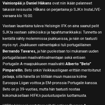
Vainionpää
ja
Daniel Håkans
ovat niin ikään palanneet
takaisin reissusta. Håkans on perjantaina jo SJK:n InstaLIVE-
vieraana klo 16:00.
Vastaan lauantaina tuleva Helsingin IFK on aina saanut pelit
SJK:ta vastaan sähköisiksi ja tapahtumarikkaiksi. Tunnetta on
kentällä nähty molemmissa joukkueissa, ja näin on taatusti
myös nyt. Joukkueen valmentajaksi tuli portugalilainen
Bernando Tavares,
ja hän puolestaan toi mukanaan uuden
portugalilaisen maalivahtivalmentajan sekä entisen
Portugalin A-maajoukkueen maalivahti
Alberto ”Beto”
Pimparellin.
Beto onkin Veikkausliigaan erittäin meritoitunut
pelaaja, sillä hänellä on tilillään muun muassa kolme
Eurooppa Liigan voittoa ja EM-pronssia Portugalin kanssa.
Beto on jo 39-vuotias, mutta hän taatusti nostaa
kokomuksellaan HIFK:n puolustuspelin luottamusta.