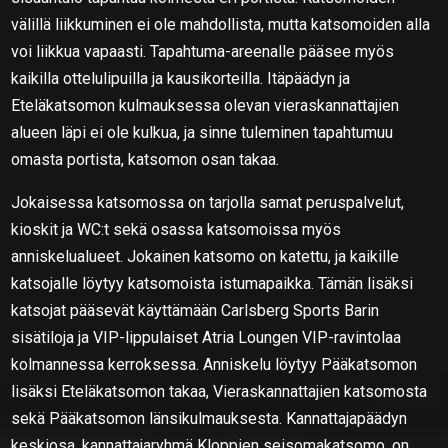
välillä liikkuminen ei ole mahdollista, mutta katsomoiden alla
voi liikkua vapaasti. Tapahtuma-areenalle pääsee myös
kaikilla ottelulipuilla ja kausikorteilla. Itäpäädyn ja
Eteläkatsomon kulmauksessa olevan vieraskannattajien
alueen läpi ei ole kulkua, ja sinne tuleminen tapahtumuu
omasta portista, katsomon osan takaa.
Jokaisessa katsomossa on tarjolla samat peruspalvelut,
kioskit ja WC:t sekä osassa katsomoissa myös
anniskelualueet. Jokainen katsomo on katettu, ja kaikille
katsojalle löytyy katsomoista istumapaikka. Tämän lisäksi
katsojat pääsevät käyttämään Carlsberg Sports Barin
sisätiloja ja VIP-lippulaiset Atria Loungen VIP-ravintolaa
kolmannessa kerroksessa. Anniskelu löytyy Pääkatsomon
lisäksi Eteläkatsomon takaa, Vieraskannattajien katsomosta
sekä Pääkatsomon länsikulmauksesta. Kannattajapäädyn
keskiosa, kannattajaryhmä Kloppien seisomakatsomo, on