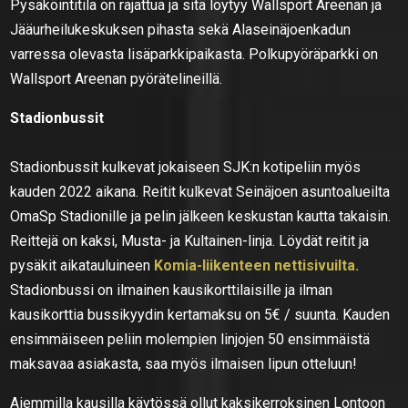
Pysäköintitila on rajattua ja sitä löytyy Wallsport Areenan ja
Jääurheilukeskuksen pihasta sekä Alaseinäjoenkadun
varressa olevasta lisäparkkipaikasta. Polkupyöräparkki on
Wallsport Areenan pyörätelineillä.
Stadionbussit
Stadionbussit kulkevat jokaiseen SJK:n kotipeliin myös
kauden 2022 aikana. Reitit kulkevat Seinäjoen asuntoalueilta
OmaSp Stadionille ja pelin jälkeen keskustan kautta takaisin.
Reittejä on kaksi, Musta- ja Kultainen-linja. Löydät reitit ja
pysäkit aikatauluineen
Komia-liikenteen nettisivuilta.
Stadionbussi on ilmainen kausikorttilaisille ja ilman
kausikorttia bussikyydin kertamaksu on 5€ / suunta. Kauden
ensimmäiseen peliin molempien linjojen 50 ensimmäistä
maksavaa asiakasta, saa myös ilmaisen lipun otteluun!
Aiemmilla kausilla käytössä ollut kaksikerroksinen Lontoon