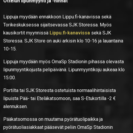
Ottelun lipunmyynti ja -hinnat
Lippuja myydään ennakkoon Lippu.fi-kanavissa sekä
Torikeskuksessa sijaitsevassa SJK Storessa. Myös
kausikortit myynnissä
Lippu.fi-kanavissa
sekä SJK
Storessa. SJK Store on auki arkisin klo 10-16 ja lauantaina
10-15.
Lippuja myydään myös OmaSp Stadionin pihassa olevasta
lipunmyyntikojusta pelipäivänä. Lipunmyyntikoju aukeaa klo
15:00.
Portilta tai SJK Storesta ostetuista normaalihintaisista
lipuista Pää- tai Eteläkatsomoon, saa S-Etukortilla -2 €
alennuksen.
Pääkatsomossa on muutama pyörätuolipaikka ja
pyörätuoliasiakkaat pääsevät peliin OmaSp Stadionin