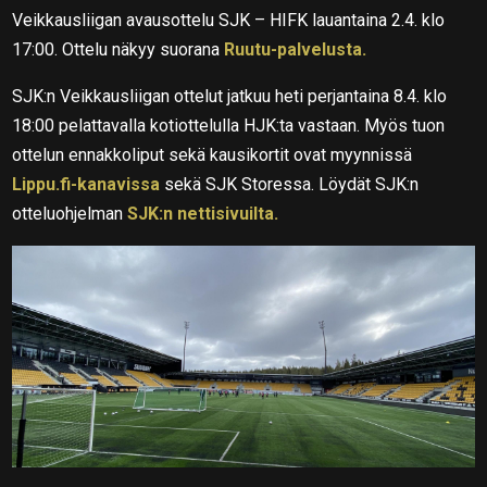
Veikkausliigan avausottelu SJK – HIFK lauantaina 2.4. klo
17:00. Ottelu näkyy suorana
Ruutu-palvelusta.
SJK:n Veikkausliigan ottelut jatkuu heti perjantaina 8.4. klo
18:00 pelattavalla kotiottelulla HJK:ta vastaan. Myös tuon
ottelun ennakkoliput sekä kausikortit ovat myynnissä
Lippu.fi-kanavissa
sekä SJK Storessa. Löydät SJK:n
otteluohjelman
SJK:n nettisivuilta.