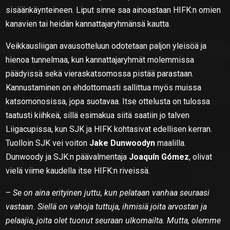
sisäänkäynteineen. Liput sinne saa ainoastaan HIFK:n omien
kanavien tai heidän kannattajaryhmänsä kautta.
Veikkausliigan avausotteluun odotetaan paljon yleisöä ja
hienoa tunnelmaa, kun kannattajaryhmät molemmissa
päädyissä sekä vieraskatsomossa pistää parastaan.
Kannustaminen on ehdottomasti sallittua myös muissa
katsomonosissa, jopa suotavaa. Itse ottelusta on tulossa
taatusti kiihkeä, sillä esimakua siitä saatiin jo talven
Liigacupissa, kun SJK ja HIFK kohtasivat edellisen kerran.
Tuolloin SJK vei voiton
Jake Dunwoodyn
maalilla.
Dunwoody ja SJK:n päävalmentaja
Joaquín Gómez
, olivat
vielä viime kaudella itse HIFK:n riveissä.
–
Se on aina erityinen juttu, kun pelataan vanhaa seuraasi
vastaan. Siellä on vahoja tuttuja, ihmisiä joita arvostan ja
pelaajia, joita olet tuonut seuraan ulkomailta. Mutta, olemme