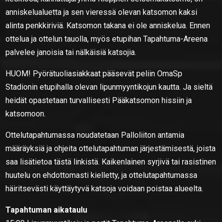
anniskelualuetta ja sen vieressä olevan katsomon kaksi
alinta penkkiriviä. Katsomon takana ei ole anniskelua. Ennen
ottelua ja ottelun tauolla, myös etupihan Tapahtuma-Areena
palvelee janoisia tai nälkäisiä katsojia.
HUOM! Pyörätuoliasiakkaat pääsevät peliin OmaSp
Stadionin etupihalla olevan lipunmyyntikojun kautta. Ja sieltä
heidät opastetaan turvallisesti Pääkatsomon hissiin ja
katsomoon.
Ottelutapahtumassa noudatetaan Palloliiton antamia
määräyksiä ja ohjeita ottelutapahtuman järjestämisestä, joista
saa lisätietoa tästä linkistä. Kaikenlainen syrjivä tai rasistinen
huutelu on ehdottomasti kielletty, ja ottelutapahtumassa
häiritsevästi käyttäytyvä katsoja voidaan poistaa alueelta.
Tapahtuman aikataulu