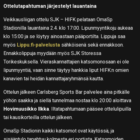
Ottelutapahtuman järjestelyt lauantaina
Veikkausliigan ottelu SJK – HIFK pelataan OmaSp
Stadionilla lauantaina 2.4. klo 17:00. Lipunmyyntikoju aukeaa
klo 15:00 ja se löytyy ainoastaan pääportilta. Lippuja saa
myös
Lippu.fi-palvelusta
sähköisenä sekä ennakkoon.
Ennakkolippuja myydään myös SJK Storessa
Torikeskuksella. Vieraskannattajien katsomonosaan ei ole
lipunmyyntiä, vaan sinne täytyy hankkia liput HIFK:n omien
kanavien tai heidän kannattajaryhmänsä kautta.
Ottelun jälkeen Carlsberg Sports Bar palvelee aina pitkälle
yöhön saakka ja siellä tunnelmaa nostaa klo 20:00 aloittava
Hovimuusikko Ilkka
. Iltatapahtumaan pääsee ottelulipuilla
tai kausikorteilla ottelun jälkeen.
OmaSp Stadionin kaikki katsomot ovat käytössä, ja
sisääntulo tapahtuu kolmesta eri portista. Katsomoiden