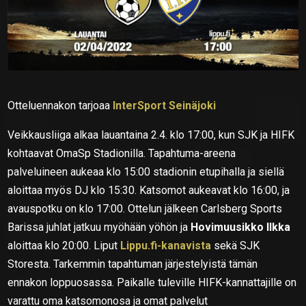
Otteluennakon tarjoaa
InterSport Seinäjoki
Veikkausliiga alkaa lauantaina 2.4. klo 17:00, kun SJK ja HIFK
kohtaavat OmaSp Stadionilla. Tapahtuma-areena
palveluineen aukeaa klo 15:00 stadionin etupihalla ja siellä
aloittaa myös DJ klo 15:30. Katsomot aukeavat klo 16:00, ja
avauspotku on klo 17:00. Ottelun jälkeen Carlsberg Sports
Barissa juhlat jatkuu myöhään yöhön ja
Hovimuusikko Ilkka
aloittaa klo 20:00. Liput
Lippu.fi-kanavista
sekä SJK
Storesta. Tarkemmin tapahtuman järjestelyistä tämän
ennakon loppuosassa. Paikalle tuleville HIFK-kannattajille on
varattu oma katsomonosa ja omat palvelut