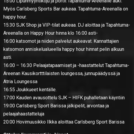
15:00 Lipunmyyntikoju ja portit Tapahtuma-Areenalle auki.
Myös Carlsberg Sports Bar aukeaa. Tapahtuma-Areenalla on
happy hour.
15:30 SJK Shop ja VIP-tilat aukeaa. DJ aloittaa ja Tapahtuma-
Areenalla on Happy Hour hinna klo 16:00 asti-
16:00 katsomot ja niiden palvelut aukeavat. Kannattajien
katsomon anniskelualueella happy hour hinnat pelin alkuun
asti.
16:00 – 16:30 Pelaajatapaamiset ja -haastattelut Tapahtuma-
Areenan Kausikortttilaisten loungessa, junnupäädyssä ja
Atria Loungessa
16:55 Joukkueet kentälle.
17:00 Kauden avausottelu SJK – HIFK puhalletaan käyntiin
19:00 Carlsberg Sport Barissa jälkipelit, arvontaa ja
pelaajahaastatteluja
20:00 Hovimuusikko Ilkka aloittaa Carlsberg Sport Barissa