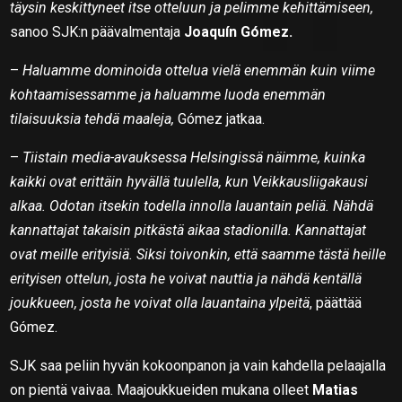
täysin keskittyneet itse otteluun ja pelimme kehittämiseen,
sanoo SJK:n päävalmentaja
Joaquín Gómez.
–
Haluamme dominoida ottelua vielä enemmän kuin viime
kohtaamisessamme ja haluamme luoda enemmän
tilaisuuksia tehdä maaleja,
Gómez jatkaa.
–
Tiistain media-avauksessa Helsingissä näimme, kuinka
kaikki ovat erittäin hyvällä tuulella, kun Veikkausliigakausi
alkaa. Odotan itsekin todella innolla lauantain peliä. Nähdä
kannattajat takaisin pitkästä aikaa stadionilla. Kannattajat
ovat meille erityisiä. Siksi toivonkin, että saamme tästä heille
erityisen ottelun, josta he voivat nauttia ja nähdä kentällä
joukkueen, josta he voivat olla lauantaina ylpeitä
, päättää
Gómez.
SJK saa peliin hyvän kokoonpanon ja vain kahdella pelaajalla
on pientä vaivaa. Maajoukkueiden mukana olleet
Matias