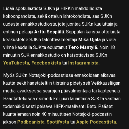
Lisää spekulaatiota SJK:n ja HIFK:n mahdollisista
kokoonpanoista, sekä ottelun lähtökohdista, saa SJK:n
uudesta ennakkostudiosta, jota juontaa SJK:n kuuluttaja ja
entinen pelaaja
Arttu Seppälä
. Seppälän kanssa otteluista
keskustelee SJK:n talenttivalmentaja
Mika Ojala
ja vielä
viime kaudella SJK:ta edustanut
Tero Mäntylä.
Noin 18
minuutin SJK ennakkostudio on katsottavissa SJK:n
YouTubesta,
Facebookista
tai
Instagramista.
Myös SJK:n Nottajoki-podcastissa ennakoidaan alkavaa
kautta sekä haastateltiin tiistaina pidetyssä Veikkausliigan
media-avauksessa seurojen päävalmentajia tai kapteeneja.
Haastatteluissa esimerkiksi juuri lauantaina SJK:ta vastaan
todennäköisesti pelaava HIFK-maalivahti Beto. Pääset
kuuntelemaan noin 40 minuuttisen Nottajoki-podcastin
jakson
Podbeanista
,
Spotifysta
tai
Apple Podcastista.