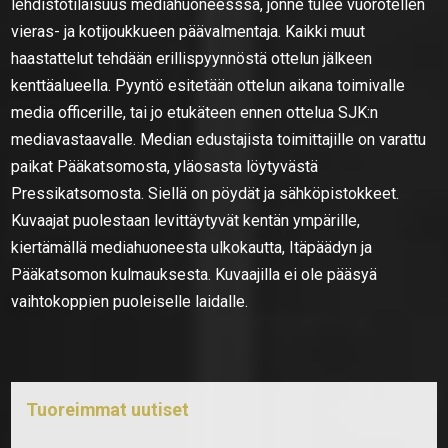
lehdistötilaisuus mediahuoneesssa, jonne tulee vuorotellen
vieras- ja kotijoukkueen päävalmentaja. Kaikki muut
haastattelut tehdään erillispyynnöstä ottelun jälkeen
kenttäalueella. Pyyntö esitetään ottelun aikana toimivalle
media officerille, tai jo etukäteen ennen ottelua SJK:n
mediavastaavalle. Median edustajista toimittajille on varattu
paikat Pääkatsomosta, yläosasta löytyvästä
Pressikatsomosta. Siellä on pöydät ja sähköpistokkeet.
Kuvaajat puolestaan levittäytyvät kentän ympärille,
kiertämällä mediahuoneesta ulkokautta, Itäpäädyn ja
Pääkatsomon kulmauksesta. Kuvaajilla ei ole pääsyä
vaihtokoppien puoleiselle laidalle.
Tuoreimmat uutiset