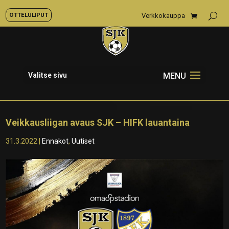
OTTELULIPUT
Verkkokauppa
Valitse sivu
Veikkausliigan avaus SJK – HIFK lauantaina
31.3.2022
|
Ennakot
,
Uutiset