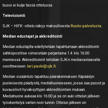
bussi ei kulje tässä ottelussa.
Televisiointi
SJK – HIFK -ottelu näkyy maksullisesta
Ruutu-palvelusta.
Median edustajat ja akkreditointi
Median edustajilta edellytetään tapahtumaan akkreditointi
sähköpostitse viimeistään perjantaina 1.4. klo 16:00
mennessä. Akkreditoinnit tehdään SJK:n mediavastaavalle
osoitteeseen:
lari.paski@sjk.fi
.
Median sisääntulo tapahtuu päärakennuksen Itäpäädyn
puoleisesta päädystä, mediahuoneeseen, jossa saa passit ja
kuvausliivit hyväksyttyjen akkreditointien mukaan.
Mediahuone aukeaa klo 16:00 ja se on auki ottelun jälkeen
työskentelyä varten noin tunnin. Ottelun jälkeen on