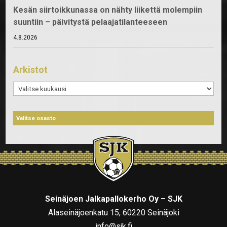
Kesän siirtoikkunassa on nähty liikettä molempiin
suuntiin – päivitystä pelaajatilanteeseen
4.8.2026
Arkistot
Arkistot
Seinäjoen Jalkapallokerho Oy – SJK
Alaseinäjoenkatu 15, 60220 Seinäjoki
info@sjk.fi