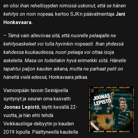
en olisi ihan rehellisyyden nimissä uskonut, että se hänen
kehitys on noin nopeaa,
kertoo SJK:n päävalmentaja
Jani
Honkavaara.
–
Tämä vain alleviivaa sitä, että nuorelle pelaajalle ne
kehitysaskeleet voi tulla hyvinkin nopeasti. Ihan yhdessä
kahdessa kuukaudessa, nuori pelaaja voi ottaa isoja
askeleita. Masa on todellakin hyvä erimerkki siitä. Hänelle
tapahtui paljon kauden aikana, mutta ne parhaat pelit on
häneltä vielä edessä
, Honkavaara jatkaa.
Vainionpään tavoin Seinäjoella
syntynyt ja seuran oma kasvatti
Joonas Lepistö
, täytti kesällä 22-
vuotta, ja hän ehti tehdä
Veikkausliiga-debyytin jo kauden
2019 lopulla. Päättyneellä kaudella