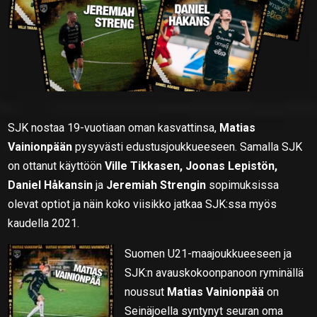
SJK nostaa 19-vuotiaan oman kasvattinsa,
Matias
Vainionpään
pysyvästi edustusjoukkueeseen. Samalla SJK
on ottanut käyttöön
Ville Tikkasen, Joonas Lepistön,
Daniel Håkansin
ja
Jeremiah Strengin
sopimuksissa
olevat optiot ja näin koko viisikko jatkaa SJK:ssa myös
kaudella 2021.
Suomen U21-maajoukkueeseen ja
SJK:n avauskokoonpanoon ryminällä
noussut
Matias Vainionpää
on
Seinäjoella syntynyt seuran oma