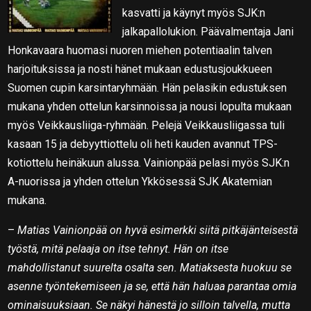
kasvatti ja käynyt myös SJK:n
jalkapallolukion. Päävalmentaja Jani
Honkavaara huomasi nuoren miehen potentiaalin talven
harjoituksissa ja nosti hänet mukaan edustusjoukkueen
Suomen cupin karsintaryhmään. Hän pelasikin edustuksen
mukana yhden ottelun karsinnoissa ja nousi lopulta mukaan
myös Veikkausliiga-ryhmään. Pelejä Veikkausliigassa tuli
kasaan 15 ja debyyttiottelu oli heti kauden avannut TPS-
kotiottelu heinäkuun alussa. Vainionpää pelasi myös SJK:n
A-nuorissa ja yhden ottelun Ykkösessä SJK Akatemian
mukana.
–
Matias Vainionpää on hyvä esimerkki siitä pitkäjänteisestä
työstä, mitä pelaaja on itse tehnyt. Hän on itse
mahdollistanut suurelta osalta sen. Matiaksesta huokuu se
asenne työntekemiseen ja se, että hän haluaa parantaa omia
ominaisuuksiaan. Se näkyi hänestä jo silloin talvella, mutta