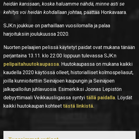
heidän kanssaan, koska haluamme nähdä, minne asti se
kehitys voi heidän kohdallaan johtaa,
päättää Honkavaara.
SJK:n joukkue on parhaillaan vuosilomalla ja palaa
harjoituksiin joulukuussa 2020.
Nuorten pelaajien pelissä käytetyt paidat ovat mukana tänään
perjantaina 13.11. klo 22:00 loppuun tulevassa SJK:n
pelipaitahuutokaupassa
. Huutokaupassa on mukana kaikki
kaudella 2020 käytössä olleet, historialliset kolmospeliasut,
joilla kunnioitettiin Seinäjoen kaupungin ja Seinäjoen
jalkapalloilun juhlavuosia. Esimerkiksi Joonas Lepistön
debyyttimaali Veikkausliigassa syntyi
tällä paidalla
. Löydät
kaikki huutokaupan kohteet
tästä linkistä.