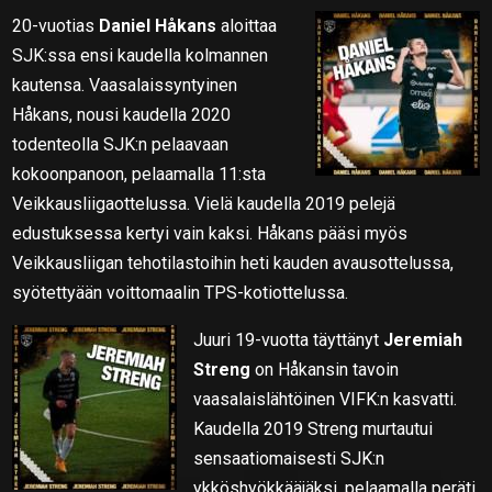
20-vuotias
Daniel Håkans
aloittaa
SJK:ssa ensi kaudella kolmannen
kautensa. Vaasalaissyntyinen
Håkans, nousi kaudella 2020
todenteolla SJK:n pelaavaan
kokoonpanoon, pelaamalla 11:sta
Veikkausliigaottelussa. Vielä kaudella 2019 pelejä
edustuksessa kertyi vain kaksi. Håkans pääsi myös
Veikkausliigan tehotilastoihin heti kauden avausottelussa,
syötettyään voittomaalin TPS-kotiottelussa.
Juuri 19-vuotta täyttänyt
Jeremiah
Streng
on Håkansin tavoin
vaasalaislähtöinen VIFK:n kasvatti.
Kaudella 2019 Streng murtautui
sensaatiomaisesti SJK:n
ykköshyökkääjäksi, pelaamalla peräti