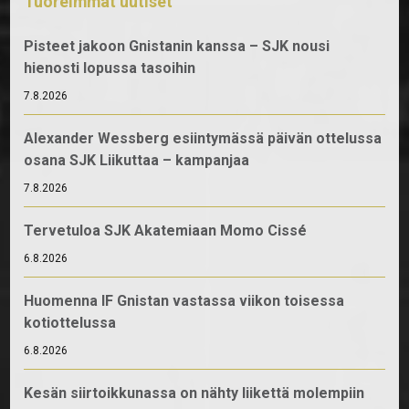
Tuoreimmat uutiset
Pisteet jakoon Gnistanin kanssa – SJK nousi
hienosti lopussa tasoihin
7.8.2026
Alexander Wessberg esiintymässä päivän ottelussa
osana SJK Liikuttaa – kampanjaa
7.8.2026
Tervetuloa SJK Akatemiaan Momo Cissé
6.8.2026
Huomenna IF Gnistan vastassa viikon toisessa
kotiottelussa
6.8.2026
Kesän siirtoikkunassa on nähty liikettä molempiin