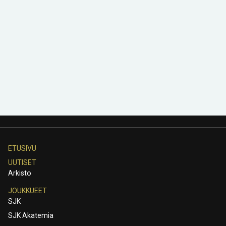
ETUSIVU
UUTISET
Arkisto
JOUKKUEET
SJK
SJK Akatemia