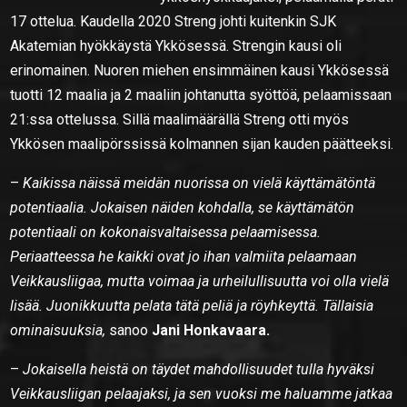
17 ottelua. Kaudella 2020 Streng johti kuitenkin SJK
Akatemian hyökkäystä Ykkösessä. Strengin kausi oli
erinomainen. Nuoren miehen ensimmäinen kausi Ykkösessä
tuotti 12 maalia ja 2 maaliin johtanutta syöttöä, pelaamissaan
21:ssa ottelussa. Sillä maalimäärällä Streng otti myös
Ykkösen maalipörssissä kolmannen sijan kauden päätteeksi.
–
Kaikissa näissä meidän nuorissa on vielä käyttämätöntä
potentiaalia. Jokaisen näiden kohdalla, se käyttämätön
potentiaali on kokonaisvaltaisessa pelaamisessa.
Periaatteessa he kaikki ovat jo ihan valmiita pelaamaan
Veikkausliigaa, mutta voimaa ja urheilullisuutta voi olla vielä
lisää. Juonikkuutta pelata tätä peliä ja röyhkeyttä. Tällaisia
ominaisuuksia,
sanoo
Jani Honkavaara.
–
Jokaisella heistä on täydet mahdollisuudet tulla hyväksi
Veikkausliigan pelaajaksi, ja sen vuoksi me haluamme jatkaa