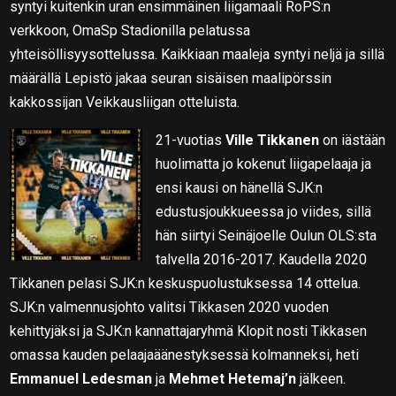
syntyi kuitenkin uran ensimmäinen liigamaali RoPS:n
verkkoon, OmaSp Stadionilla pelatussa
yhteisöllisyysottelussa. Kaikkiaan maaleja syntyi neljä ja sillä
määrällä Lepistö jakaa seuran sisäisen maalipörssin
kakkossijan Veikkausliigan otteluista.
21-vuotias
Ville Tikkanen
on iästään
huolimatta jo kokenut liigapelaaja ja
ensi kausi on hänellä SJK:n
edustusjoukkueessa jo viides, sillä
hän siirtyi Seinäjoelle Oulun OLS:sta
talvella 2016-2017. Kaudella 2020
Tikkanen pelasi SJK:n keskuspuolustuksessa 14 ottelua.
SJK:n valmennusjohto valitsi Tikkasen 2020 vuoden
kehittyjäksi ja SJK:n kannattajaryhmä Klopit nosti Tikkasen
omassa kauden pelaajaäänestyksessä kolmanneksi, heti
Emmanuel Ledesman
ja
Mehmet Hetemaj’n
jälkeen.