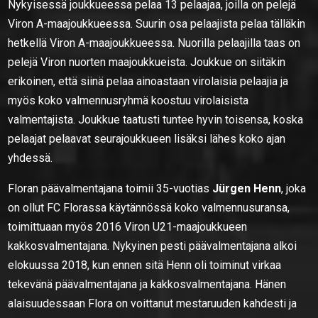
Nykyisessä joukkueessa pelaa 13 pelaajaa, joilla on pelejä
Viron A-maajoukkueessa. Suurin osa pelaajista pelaa tälläkin
hetkellä Viron A-maajoukkueessa. Nuorilla pelaajilla taas on
pelejä Viron nuorten maajoukkueista. Joukkue on siitäkin
erikoinen, että siinä pelaa ainoastaan virolaisia pelaajia ja
myös koko valmennusryhmä koostuu virolaisista
valmentajista. Joukkue taatusti tuntee hyvin toisensa, koska
pelaajat pelaavat seurajoukkueen lisäksi lähes koko ajan
yhdessä.
Floran päävalmentajana toimii 35-vuotias
Jürgen Henn
, joka
on ollut FC Florassa käytännössä koko valmennusuransa,
toimittuaan myös 2016 Viron U21-maajoukkueen
kakkosvalmentajana. Nykyinen pesti päävalmentajana alkoi
elokuussa 2018, kun ennen sitä Henn oli toiminut virkaa
tekevänä päävalmentajana ja kakkosvalmentajana. Hänen
alaisuudessaan Flora on voittanut mestaruuden kahdesti ja