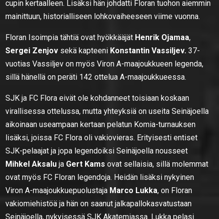
cupin kertaalleen. Lisäksi hän johdatti Floran tuohon aiemmin
mainittuun, historialliseen lohkovaiheeseen viime vuonna.
Floran Isoimpia tähtiä ovat hyökkääjät
Henrik Ojamaa
,
Sergei Zenjov
sekä kapteeni
Konstantin Vassiljev.
37-
vuotias Vassiljev on myös Viron A-maajoukkueen legenda,
sillä hänellä on peräti 142 ottelua A-maajoukkueessa.
SJK ja FC Flora eivät ole kohdanneet toisiaan koskaan
virallisessa ottelussa, mutta yhteyksiä on useita Seinäjoella
aikoinaan useampaan kertaan pelatun Komia-turnauksen
lisäksi, joissa FC Flora oli vakiovieras. Erityisesti entiset
SJK-pelaajat ja jopa legendoiksi Seinäjoella nousseet
Mihkel Aksalu
ja
Gert Kams
ovat sellaisia, sillä molemmat
ovat myös FC Floran legendoja. Heidän lisäksi nykyinen
Viron A-maajoukkuepuolustaja
Marco Lukka
, on Floran
vakiomiehistöä ja hän on saanut jalkapallokasvatustaan
Seinäjoella, nykyisessä SJK Akatemiassa. Lukka pelasi