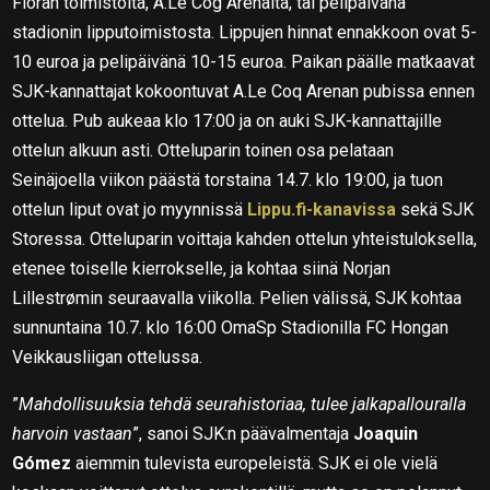
Floran toimistolta, A.Le Cog Arenalta, tai pelipäivänä
stadionin lipputoimistosta. Lippujen hinnat ennakkoon ovat 5-
10 euroa ja pelipäivänä 10-15 euroa. Paikan päälle matkaavat
SJK-kannattajat kokoontuvat A.Le Coq Arenan pubissa ennen
ottelua. Pub aukeaa klo 17:00 ja on auki SJK-kannattajille
ottelun alkuun asti. Otteluparin toinen osa pelataan
Seinäjoella viikon päästä torstaina 14.7. klo 19:00, ja tuon
ottelun liput ovat jo myynnissä
Lippu.fi-kanavissa
sekä SJK
Storessa. Otteluparin voittaja kahden ottelun yhteistuloksella,
etenee toiselle kierrokselle, ja kohtaa siinä Norjan
Lillestrømin seuraavalla viikolla. Pelien välissä, SJK kohtaa
sunnuntaina 10.7. klo 16:00 OmaSp Stadionilla FC Hongan
Veikkausliigan ottelussa.
”
Mahdollisuuksia tehdä seurahistoriaa, tulee jalkapallouralla
harvoin vastaan
”, sanoi SJK:n päävalmentaja
Joaquin
Gómez
aiemmin tulevista europeleistä. SJK ei ole vielä