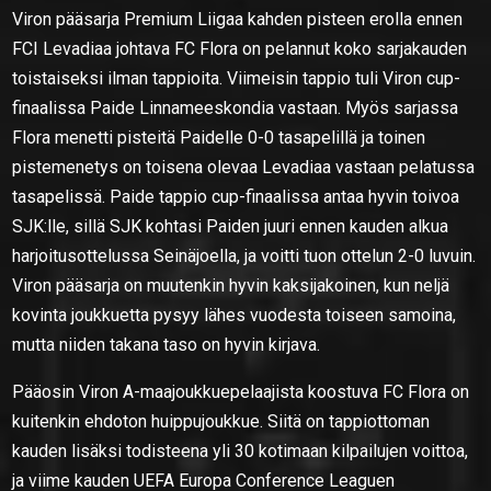
Viron pääsarja Premium Liigaa kahden pisteen erolla ennen
FCI Levadiaa johtava FC Flora on pelannut koko sarjakauden
toistaiseksi ilman tappioita. Viimeisin tappio tuli Viron cup-
finaalissa Paide Linnameeskondia vastaan. Myös sarjassa
Flora menetti pisteitä Paidelle 0-0 tasapelillä ja toinen
pistemenetys on toisena olevaa Levadiaa vastaan pelatussa
tasapelissä. Paide tappio cup-finaalissa antaa hyvin toivoa
SJK:lle, sillä SJK kohtasi Paiden juuri ennen kauden alkua
harjoitusottelussa Seinäjoella, ja voitti tuon ottelun 2-0 luvuin.
Viron pääsarja on muutenkin hyvin kaksijakoinen, kun neljä
kovinta joukkuetta pysyy lähes vuodesta toiseen samoina,
mutta niiden takana taso on hyvin kirjava.
Pääosin Viron A-maajoukkuepelaajista koostuva FC Flora on
kuitenkin ehdoton huippujoukkue. Siitä on tappiottoman
kauden lisäksi todisteena yli 30 kotimaan kilpailujen voittoa,
ja viime kauden UEFA Europa Conference Leaguen