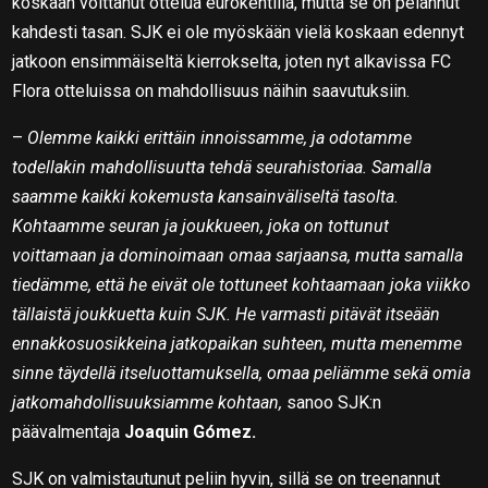
koskaan voittanut ottelua eurokentillä, mutta se on pelannut
kahdesti tasan. SJK ei ole myöskään vielä koskaan edennyt
jatkoon ensimmäiseltä kierrokselta, joten nyt alkavissa FC
Flora otteluissa on mahdollisuus näihin saavutuksiin.
–
Olemme kaikki erittäin innoissamme, ja odotamme
todellakin mahdollisuutta tehdä seurahistoriaa. Samalla
saamme kaikki kokemusta kansainväliseltä tasolta.
Kohtaamme seuran ja joukkueen, joka on tottunut
voittamaan ja dominoimaan omaa sarjaansa, mutta samalla
tiedämme, että he eivät ole tottuneet kohtaamaan joka viikko
tällaistä joukkuetta kuin SJK. He varmasti pitävät itseään
ennakkosuosikkeina jatkopaikan suhteen, mutta menemme
sinne täydellä itseluottamuksella, omaa peliämme sekä omia
jatkomahdollisuuksiamme kohtaan,
sanoo SJK:n
päävalmentaja
Joaquin Gómez.
SJK on valmistautunut peliin hyvin, sillä se on treenannut