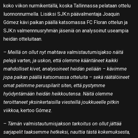
koko viikon nurmikentällä, koska Tallinnassa pelataan ottelu
luonnonnurmella. Lisäksi SJK:n päävalmentaja Joaquin
Gómez kävi paikan päällä katsomassa FC Floran ottelun ja
SJK:n valmennnusryhmän jäseniä on analysoinut useampia
heidän otteluitaan.
–
Meillä on ollut nyt mahtava valmistautumisjakso näitä
pelejä varten, ja uskon, että olemme kääntäneet kaikki
mahdolliset kivet, analysoineet heidän peliään – kävimme
jopa paikan päällä katsomassa otteluita – sekä räätälöineet
omat pelimme peruspilarit siten, että pystymme
hyödyntämään heidän heikkoutensa. Näitä olemme
teroittaneet yksinkertaisilla viesteillä joukkueelle pitkin
viikkoa
, kertoo Gómez.
–
Tämän valmistautumisjakson tarkoitus on ollut jättää
sarjapelit taaksemme hetkeksi, nauttia tästä kokemuksesta,