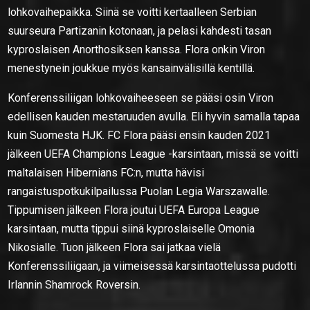
lohkovaihepaikka. Siinä se voitti kertaalleen Serbian
suurseura Partizanin kotonaan, ja pelasi kahdesti tasan
kyproslaisen Anorthosiksen kanssa. Flora onkin Viron
menestynein joukkue myös kansainvälisillä kentillä.
Konferenssiliigan lohkovaiheeseen se pääsi osin Viron
edellisen kauden mestaruuden avulla. Eli hyvin samalla tapaa
kuin Suomesta HJK. FC Flora pääsi ensin kauden 2021
jälkeen UEFA Champions League -karsintaan, missä se voitti
maltalaisen Hibernians FC:n, mutta hävisi
rangaistuspotkukilpailussa Puolan Legia Warszawalle.
Tippumisen jälkeen Flora joutui UEFA Europa League
karsintaan, mutta tippui siinä kyproslaiselle Omonia
Nikosialle. Tuon jälkeen Flora sai jatkaa vielä
Konferenssiliigaan, ja viimeisessä karsintaottelussa pudotti
Irlannin Shamrock Roversin.