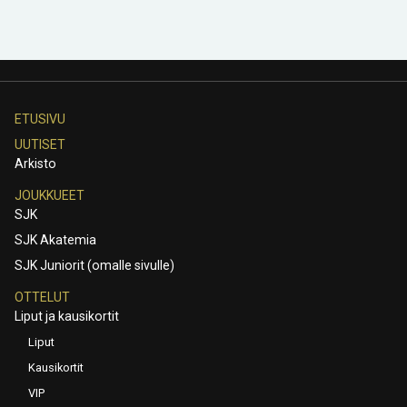
ETUSIVU
UUTISET
Arkisto
JOUKKUEET
SJK
SJK Akatemia
SJK Juniorit (omalle sivulle)
OTTELUT
Liput ja kausikortit
Liput
Kausikortit
VIP