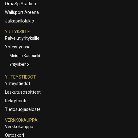
OmaSp Stadion
Wallsport Areena
Jalkapallolukio
YRITYKSILLE
Palvelut yrityksille
Yhteistyössä
Meidän Kaupunki
Yrityskerho
YHTEYSTIEDOT
Yhteystiedot
Laskutusosoitteet
Rekrytointi
Tietosuojaseloste
VERKKOKAUPPA
Verkkokauppa
Ostoskori