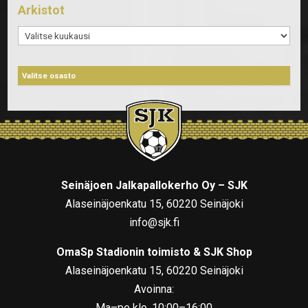
Arkistot
Arkistot
Seinäjoen Jalkapallokerho Oy – SJK
Alaseinäjoenkatu 15, 60220 Seinäjoki
info@sjk.fi
OmaSp Stadionin toimisto & SJK Shop
Alaseinäjoenkatu 15, 60220 Seinäjoki
Avoinna:
Ma–pe klo. 10:00–16:00