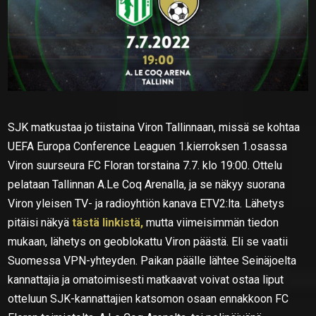
SJK matkustaa jo tiistaina Viron Tallinnaan, missä se kohtaa
UEFA Europa Conference Leaguen 1.kierroksen 1.osassa
Viron suurseura FC Floran torstaina 7.7. klo 19:00. Ottelu
pelataan Tallinnan A.Le Coq Arenalla, ja se näkyy suorana
Viron yleisen TV- ja radioyhtiön kanava ETV2:lta. Lähetys
pitäisi näkyä
tästä linkistä,
mutta viimeisimmän tiedon
mukaan, lähetys on geoblokattu Viron päästä. Eli se vaatii
Suomessa VPN-yhteyden. Paikan päälle lähtee Seinäjoelta
kannattajia ja omatoimisesti matkaavat voivat ostaa liput
otteluun SJK-kannattajien katsomon osaan ennakkoon FC