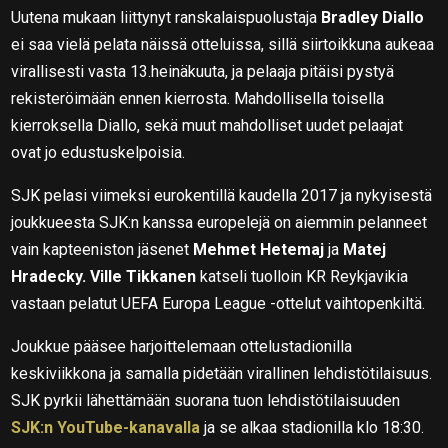
Uutena mukaan liittynyt ranskalaispuolustaja
Bradley Diallo
ei saa vielä pelata näissä otteluissa, sillä siirtoikkuna aukeaa
virallisesti vasta 13.heinäkuuta, ja pelaaja pitäisi pystyä
rekisteröimään ennen kierrosta. Mahdollisella toisella
kierroksella Diallo, sekä muut mahdolliset uudet pelaajat
ovat jo edustuskelpoisia.
SJK pelasi viimeksi eurokentillä kaudella 2017 ja nykyisestä
joukkueesta SJK:n kanssa europelejä on aiemmin pelanneet
vain kapteeniston jäsenet
Mehmet Hetemaj
ja
Matej
Hradecky. Ville Tikkanen
katseli tuolloin KR Reykjavikia
vastaan pelatut UEFA Europa League -ottelut vaihtopenkiltä.
Joukkue pääsee harjoittelemaan ottelustadionilla
keskiviikkona ja samalla pidetään virallinen lehdistötilaisuus.
SJK pyrkii lähettämään suorana tuon lehdistötilaisuuden
SJK:n YouTube-kanavalla
ja se alkaa stadionilla klo 18:30.