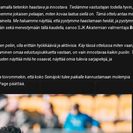
amalla tietenkin haastava ja innostava. Tiedämme vastustajan todella hyvin
emme jokaisen pelaajan, miten kovaa laatua siellä on. Tämä ottelu antaa me
 paineita. Me haluamme näyttää, että pystymme haastamaan heidät, ja pysty
in sekä menestymään tällä kaudella,
sanoo SJK Akatemian valmentaja
B
n peliin, olla erittäin hyökkääviä ja aktiivisia. Käy tässä ottelussa miten vaan
laaminen omaa edustusjoukkuetta vastaan, on vain innostavaa kaikin puolin.
en näyttää mitä he osaavat, näyttää omia tulevia sarjapelejä, ja
 ja toivommekin, että koko Seinäjoki tulee paikalle kannustamaan molempia
age päättää.