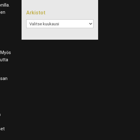
illa.
Arkistot
ien
Arkistot
. Myös
mutta
asan
n
n
set