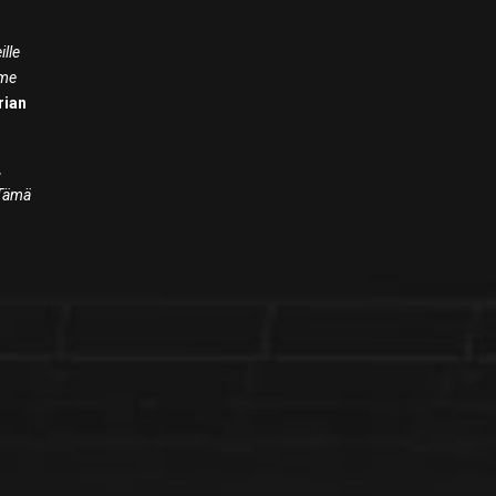
,
ille
mme
rian
,
 Tämä