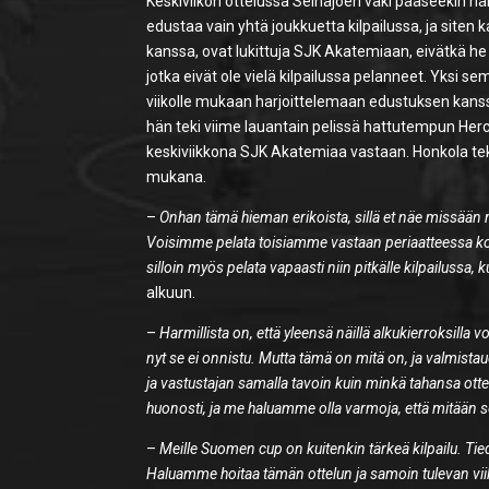
Keskiviikon ottelussa Seinäjoen väki pääseekin n
edustaa vain yhtä joukkuetta kilpailussa, ja siten
kanssa, ovat lukittuja SJK Akatemiaan, eivätkä he
jotka eivät ole vielä kilpailussa pelanneet. Yks
viikolle mukaan harjoittelemaan edustuksen kanss
hän teki viime lauantain pelissä hattutempun He
keskiviikkona SJK Akatemiaa vastaan. Honkola te
mukana.
–
Onhan tämä hieman erikoista, sillä et näe missää
Voisimme pelata toisiamme vastaan periaatteessa koska
silloin myös pelata vapaasti niin pitkälle kilpailussa,
alkuun.
–
Harmillista on, että yleensä näillä alkukierroksilla 
nyt se ei onnistu. Mutta tämä on mitä on, ja valmi
ja vastustajan samalla tavoin kuin minkä tahansa ott
huonosti, ja me haluamme olla varmoja, että mitään s
–
Meille Suomen cup on kuitenkin tärkeä kilpailu. T
Haluamme hoitaa tämän ottelun ja samoin tulevan viik