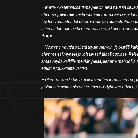
–
Meille Akatemiassa tämä peli on aika hauska sekä s
olemme pelanneet heitä vastaan monta kertaa ja tunn
täyden vapauden tehdä omia juttuja vapaasti, ilman
siten auttamaan heitä menemään joukkueena eteenpä
Page.
–
Voimme nauttia pelistä täysin rinnoin, ja pistää kaike
olemme esiintyneet jo loistavasti tässä cupissa. Pe
antaa myös kaikille meidän pelaajillemme mahdollisuud
edustusjoukkuetta varten.
–
Olemme kaikki tästä pelistä erittäin innoissamme,
joukkueita sekä näkevät erittäin viihdyttävän ottelun,
P