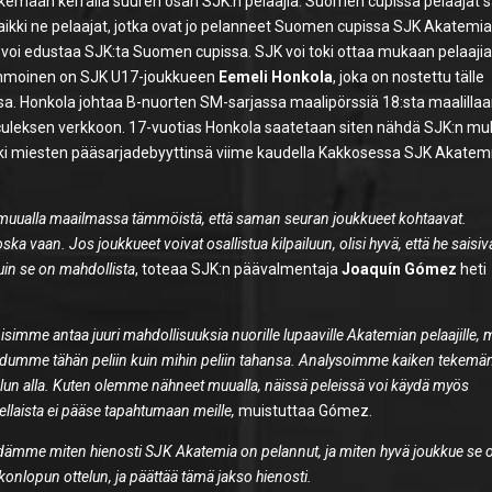
äkemään kerralla suuren osan SJK:n pelaajia. Suomen cupissa pelaajat 
 kaikki ne pelaajat, jotka ovat jo pelanneet Suomen cupissa SJK Akatemi
 voi edustaa SJK:ta Suomen cupissa. SJK voi toki ottaa mukaan pelaajia
i semmoinen on SJK U17-joukkueen
Eemeli Honkola
, joka on nostettu tälle
a. Honkola johtaa B-nuorten SM-sarjassa maalipörssiä 18:sta maalillaa
rculeksen verkkoon. 17-vuotias Honkola saatetaan siten nähdä SJK:n m
ki miesten pääsarjadebyyttinsä viime kaudella Kakkosessa SJK Akatem
n muualla maailmassa tämmöistä, että saman seuran joukkueet kohtaavat.
 vaan. Jos joukkueet voivat osallistua kilpailuun, olisi hyvä, että he saisiv
 kuin se on mahdollista
, toteaa SJK:n päävalmentaja
Joaquín Gómez
heti
voisimme antaa juuri mahdollisuuksia nuorille lupaaville Akatemian pelaajille, 
staudumme tähän peliin kuin mihin peliin tahansa. Analysoimme kaiken teke
elun alla. Kuten olemme nähneet muualla, näissä peleissä voi käydä myös
ellaista ei pääse tapahtumaan meille,
muistuttaa Gómez.
iedämme miten hienosti SJK Akatemia on pelannut, ja miten hyvä joukkue se 
onlopun ottelun, ja päättää tämä jakso hienosti.