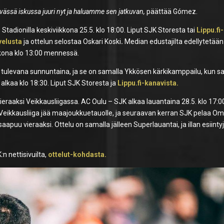
vässä iskussa juuri nyt ja haluamme sen jatkuvan,
päättää Gómez.
dionilla keskiviikkona 25.5. klo 18:00. Liput SJK Storesta tai
Lippu.fi-
velusta
ja ottelun selostaa Oskari Koski
.
Median edustajilta edellytetään
kkona klo 13:00 mennessä.
tulevana sunnuntaina, ja se on samalla Ykkösen kärkikamppailu, kun sa
alkaa klo 18:30. Liput SJK Storesta ja
Lippu.fi-kanavista.
raaksi Veikkausliigassa. AC Oulu – SJK alkaa lauantaina 28.5. klo 17:00
n Veikkausliiga jää maajoukkuetauolle, ja seuraavan kerran SJK pelaa O
saapuu vieraaksi. Ottelu on samalla jälleen Superlauantai, ja illan esiintyj
 nettisivuilta,
ottelut-kohdasta.