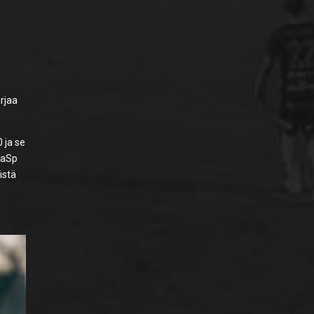
rjaa
 ja se
maSp
istä