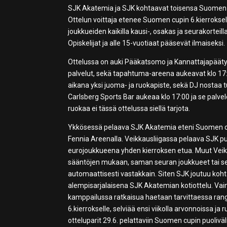
SJK Akatemia ja SJK kohtaavat toisensa Suomen cu
Ottelun voittaja etenee Suomen cupin 6.kierroksel
joukkueiden kaikilla kausi-, osakas ja seurakortei
Opiskelijat ja alle 15-vuotiaat pääsevät ilmaiseksi.
Ottelussa on auki Pääkatsomo ja Kannattajapääty.
palvelut, sekä tapahtuma-areena aukeavat klo 17:
aikana yksi juoma- ja ruokapiste, sekä DJ nostaa 
Carlsberg Sports Bar aukeaa klo 17:00 ja se palve
ruokaa ei tässä ottelussa siellä tarjota.
Ykkösessä pelaava SJK Akatemia eteni Suomen cup
Fennia Areenalla. Veikkausliigassa pelaava SJK p
eurojoukkueena yhden kierroksen etua. Muut Veik
sääntöjen mukaan, saman seuran joukkueet tai seu
automaattisesti vastakkain. Siten SJK joutuu koh
alempisarjalaisena SJK Akatemian kotiottelu. Vain 
kamppailussa ratkaisua haetaan tarvittaessa rang
6.kierrokselle, selviää ensi viikolla arvonnoissa ja
otteluparit 29.6. pelattaviin Suomen cupin puoliväl