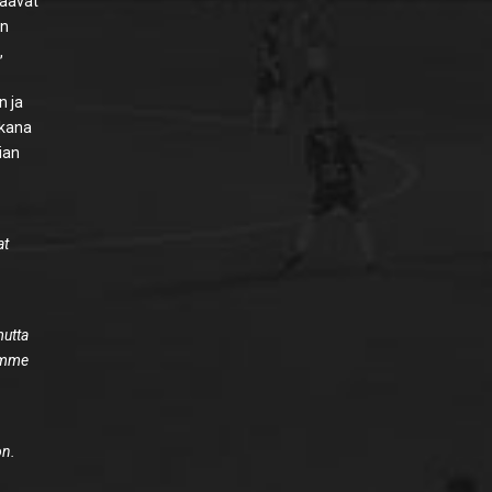
saavat
an
,
n ja
ukana
ian
at
mutta
mämme
on.