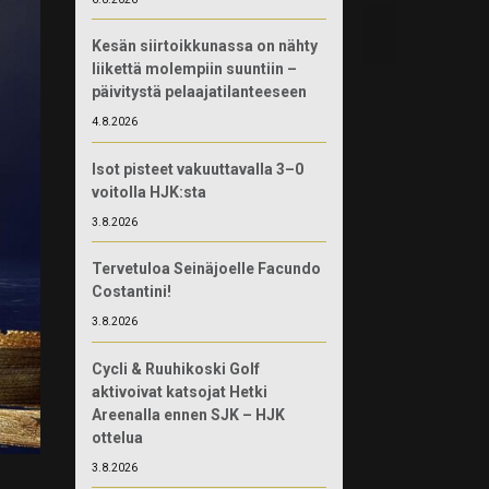
Kesän siirtoikkunassa on nähty
liikettä molempiin suuntiin –
päivitystä pelaajatilanteeseen
4.8.2026
Isot pisteet vakuuttavalla 3–0
voitolla HJK:sta
3.8.2026
Tervetuloa Seinäjoelle Facundo
Costantini!
3.8.2026
Cycli & Ruuhikoski Golf
aktivoivat katsojat Hetki
Areenalla ennen SJK – HJK
ottelua
3.8.2026