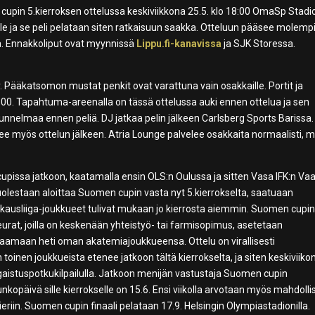
pin 5.kierroksen ottelussa keskiviikkona 25.5. klo 18:00 OmaSp Stadion
le ja se peli pelataan siten ratkaisuun saakka. Otteluun pääsee molemp
lla. Ennakkoliput ovat myynnissä
Lippu.fi-kanavissa
ja SJK Storessa.
 Pääkatsomon mustat penkit ovat varattuna vain osakkaille. Portit ja
00. Tapahtuma-areenalla on tässä ottelussa auki ennen ottelua ja sen
tunnelmaa ennen peliä. DJ jatkaa pelin jälkeen Carlsberg Sports Barissa
lee myös ottelun jälkeen. Atria Lounge palvelee osakkaita normaalisti, 
issa jatkoon, kaatamalla ensin OLS:n Oulussa ja sitten Vasa IFK:n Va
uolestaan aloittaa Suomen cupin vasta nyt 5.kierrokselta, saatuaan
kausliiga-joukkueet tulivat mukaan jo kierrosta aiemmin. Suomen cupi
rat, joilla on keskenään yhteistyö- tai farmisopimus, asetetaan
taamaan heti oman akatemiajoukkueensa. Ottelu on virallisesti
toinen joukkueista etenee jatkoon tältä kierrokselta, ja siten keskiviiko
aistuspotkukilpailulla. Jatkoon menijän vastustaja Suomen cupin
 runkopäivä sille kierrokselle on 15.6. Ensi viikolla arvotaan myös mahdolli
ieriin. Suomen cupin finaali pelataan 17.9. Helsingin Olympiastadionilla.