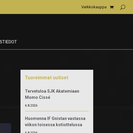
Verkkokauppa
STIEDOT
Tuoreimmat uutiset
Tervetuloa SJK Akatemiaan
Momo Cissé
6.8.2026
Huomenna IF Gnistan vastassa
viikon toisessa kotiottelussa
6.8.2026