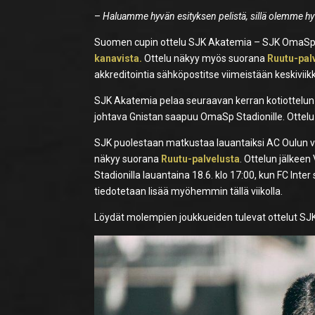
–
Haluamme hyvän esityksen pelistä, sillä olemme hy
Suomen cupin ottelu SJK Akatemia – SJK OmaSp Sta
kanavista.
Ottelu näkyy myös suorana
Ruutu-pal
akkreditointia sähköpostitse viimeistään keskivii
SJK Akatemia pelaa seuraavan kerran kotiottelun 
johtava Gnistan saapuu OmaSp Stadionille. Ottelu 
SJK puolestaan matkustaa lauantaiksi AC Oulun vie
näkyy suorana
Ruutu-palvelusta
. Ottelun jälkee
Stadionilla lauantaina 18.6. klo 17:00, kun FC Inter 
tiedotetaan lisää myöhemmin tällä viikolla.
Löydät molempien joukkueiden tulevat ottelut SJK:n