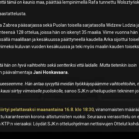
 että tämä on kaunis maa
, päättää lempinimellä Rafa tunnettu Wolsztyńsk
astattelusta.
a Zabrea pääsarjassa sekä Puolan toisella sarjatasolla Widzew Lodzia j
hteensä 128 ottelua, joissa hän on iskenyt 35 maalia. Viime vuonna hän 
lä maalillaan ja kesäkuussa päättyneellä kaudella Arka sijoittui toisel
 viimeksi kuluvan vuoden kesäkuussa ja teki myös maalin kauden toiseks
 hän on hyvä vaihtoehto sekä sentteriksi että laidalle. Mutta tietenkin isoin
n päävalmentaja
Jani Honkavaara.
ueeseemme. Hän antaa syvyyttä meidän hyökkäyspäämme vaihtoehtoihin, 
usi siirtyy viimeiselle puoliskolle,
sanoo SJK:n urheilupuolen tekninen jo
iirtyi pelattavaksi maanantaina 16.8. klo 18:30
, viranomaisten määr
ttu karanteeniin korona-altistumisten vuoksi. Seuraava vierasottelu on 
n KTP:n vieraaksi. Löydät SJK:n otteluohjelman nettisivujen Ottelut kohd