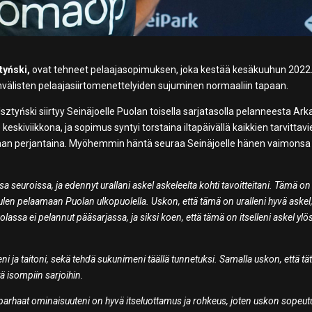
tyński,
ovat tehneet pelaajasopimuksen, joka kestää kesäkuuhun 2022
nvälisten pelaajasiirtomenettelyiden sujuminen normaaliin tapaan.
ztyński siirtyy Seinäjoelle Puolan toisella sarjatasolla pelanneesta Ark
 keskiviikkona, ja sopimus syntyi torstaina iltapäivällä kaikkien tarvittav
mukaan perjantaina. Myöhemmin häntä seuraa Seinäjoelle hänen vaimonsa
sa seuroissa, ja edennyt urallani askel askeleelta kohti tavoitteitani. Tämä on
ulen pelaamaan Puolan ulkopuolella. Uskon, että tämä on uralleni hyvä askel, 
ssa ei pelannut pääsarjassa, ja siksi koen, että tämä on itselleni askel ylö
i ja taitoni, sekä tehdä sukunimeni täällä tunnetuksi. Samalla uskon, että tä
tä isompiin sarjoihin.
arhaat ominaisuuteni on hyvä itseluottamus ja rohkeus, joten uskon sopeut