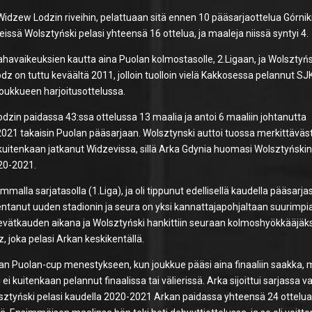
Widzew Lodzin riveihin, pelattuaan sitä ennen 10 pääsarjaottelua Górnik
eissä Wolsztyński pelasi yhteensä 16 ottelua, ja maaleja niissä syntyi 4.
ahavaikeuksien kautta aina Puolan kolmostasolle, 2.Ligaan, ja Wolsztyń
z on tuttu keväältä 2011, jolloin tuolloin vielä Kakkosessa pelannut SJ
ijoukkueen harjoitusottelussa.
zin paidassa 43:ssa ottelussa 13 maalia ja antoi 6 maaliin johtanutta
21 takaisin Puolan pääsarjaan. Wolsztynski auttoi tuossa merkittäväst
 kuitenkaan jatkanut Widzevissa, sillä Arka Gdynia huomasi Wolsztyński
020-2021.
malla sarjatasolla (1.Liga), ja oli tippunut edellisellä kaudella pääsarja
kentanut uuden stadionin ja seura on yksi kannattajapohjaltaan suurimpi
kevätkauden aikana ja Wolsztyński hankittiin seuraan kolmoshyökkääjäks
, joka pelasi Arkan keskikentällä.
an Puolan-cup menestykseen, kun joukkue pääsi aina finaaliin saakka, 
i kuitenkaan pelannut finaalissa tai välierissä. Arka sijoittui sarjassa v
lsztyński pelasi kaudella 2020-2021 Arkan paidassa yhteensä 24 ottelua,