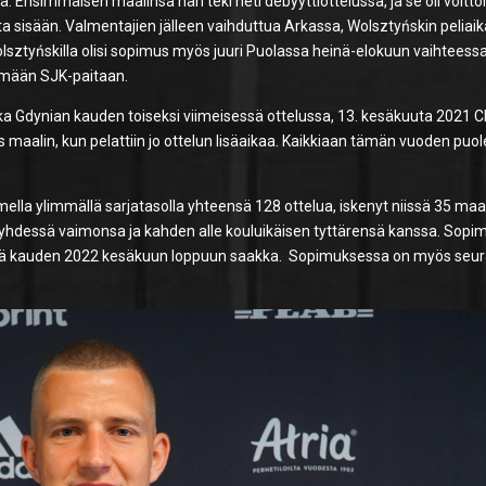
öä. Ensimmäisen maalinsa hän teki heti debyyttiottelussa, ja se oli voitt
sta sisään. Valmentajien jälleen vaihduttua Arkassa, Wolsztyńskin peliaika
olsztyńskilla olisi sopimus myös juuri Puolassa heinä-elokuun vaihteess
ymään SJK-paitaan.
ka Gdynian kauden toiseksi viimeisessä ottelussa, 13. kesäkuuta 2021 
maalin, kun pelattiin jo ottelun lisäaikaa. Kaikkiaan tämän vuoden puol
lla ylimmällä sarjatasolla yhteensä 128 ottelua, iskenyt niissä 35 maal
 yhdessä vaimonsa ja kahden alle kouluikäisen tyttärensä kanssa. Sopi
ekä kauden 2022 kesäkuun loppuun saakka. Sopimuksessa on myös seu