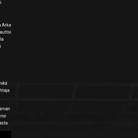
i.
a Arka
auttoi
la
i
mikä
htaja
äämän
ensi
asta.