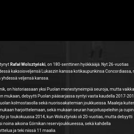
ntynyt
Rafał Wolsztyński
, on 180-senttinen hyökkääjä. Nyt 26-vuotias
yhdessä kaksoisveljensä Lukaszin kanssa kotikaupunkinsa Concordiassa,
n yhdessä veljensä kanssa.
k, on historiassaan yksi Puolan menestyneimpiä seuroja, mutta vaikk
en mukaan, debyytti Puolan pääsarjassa syntyi vasta kaudella 2017-201
Puolan kolmostasolla sekä nuorisoakatemian joukkueissa. Maaleja kuite
mukaan harjoittelemaan, sekä mukaan seuran harjoituspeleihin ja cupin
yi jo toukokuussa 2014, kun Wolsztyński oli 20-vuotias, mutta debyytti
 noina aikoina Górnikan reservijoukkueessa, sekä kahdella
telua ja teki niissä 11 maalia.