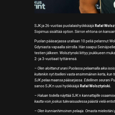
SJK ja 26-vuotias puolalaishyökkääjä
Rafał Wolsz
Sopimus sisältää option. Siirron ehtona on kansai
Puolan pääsarjassa urallaan 10 peliä pelannut Wols
Gdyniasta vapaalla siirrolla. Hän saapui Seinäjoelle
testien jälkeen. Wolsztynski liittyy joukkueen 
2- ja 3-vuotiaat tyttärensä.
–
Olen aloittanut urani Puolassa pelaamalla aika isois
kuitenkin nyt itselleni vasta ensimmäinen kerta, kun t
SJK pelaa maansa pääsarjassa. Edellinen seurani Puola
sanoo SJK:n uusi hyökkääjä
Rafał Wolsztyński.
–
Haluan todella näyttää SJK:n kannattajille osaamisen
kautta voin joskus tulevaisuudessa päästä vielä entis
–
Olen kunnianhimoinen pelaaja. Omasta mielestäni p