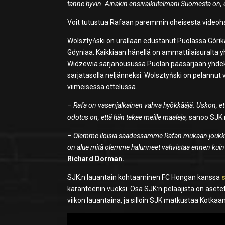
tänne hyvin. Ainakin ensivaikutelmani Suomesta on,
Voit tutustua Rafaan paremmin oheisesta videoha
Wolsztyński on urallaan edustanut Puolassa Górik
Gdyniaa. Kaikkiaan hänellä on ammattilaisuralta y
Widzewia sarjanousussa Puolan pääsarjaan yhdeksäl
sarjatasolla neljänneksi. Wolsztyński on pelannut
viimeisessä ottelussa.
–
Rafa on vasenjalkainen vahva hyökkääjä. Uskon, että
odotus on, että hän tekee meille maaleja,
sanoo SJK:
–
Olemme iloisia saadessamme Rafan mukaan joukk
on alue mitä olemme halunneet vahvistaa ennen kuin ka
Richard Dorman.
SJK:n lauantain kohtaaminen FC Hongan kanssa
s
karanteenin vuoksi. Osa SJK:n pelaajista on asete
viikon lauantaina, ja silloin SJK matkustaa Kotkaa