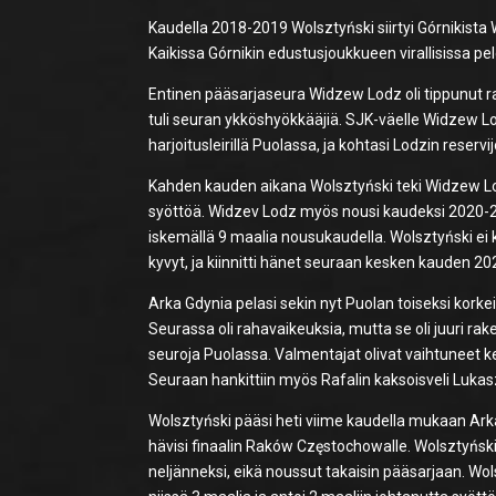
Kaudella 2018-2019 Wolsztyński siirtyi Górnikista 
Kaikissa Górnikin edustusjoukkueen virallisissa pel
Entinen pääsarjaseura Widzew Lodz oli tippunut r
tuli seuran ykköshyökkääjiä. SJK-väelle Widzew Lod
harjoitusleirillä Puolassa, ja kohtasi Lodzin reserv
Kahden kauden aikana Wolsztyński teki Widzew Lod
syöttöä. Widzev Lodz myös nousi kaudeksi 2020-20
iskemällä 9 maalia nousukaudella. Wolsztyński ei
kyvyt, ja kiinnitti hänet seuraan kesken kauden 2
Arka Gdynia pelasi sekin nyt Puolan toiseksi korkeim
Seurassa oli rahavaikeuksia, mutta se oli juuri ra
seuroja Puolassa. Valmentajat olivat vaihtuneet 
Seuraan hankittiin myös Rafalin kaksoisveli Lukasz
Wolsztyński pääsi heti viime kaudella mukaan Ark
hävisi finaalin Raków Częstochowalle. Wolsztyński e
neljänneksi, eikä noussut takaisin pääsarjaan. Wo