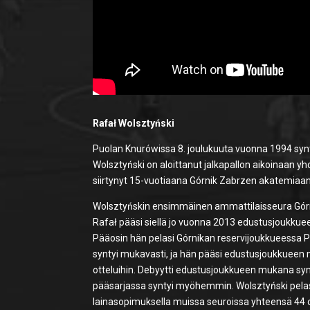
Rafał Wolsztyński
Puolan Knurówissa 8. joulukuuta vuonna 1994 sy
Wolsztyński on aloittanut jalkapallon aikoinaan 
siirtynyt 15-vuotiaana Górnik Zabrzen akatemiaa
Wolsztyńskin ensimmäinen ammattilaisseura Górni
Rafał pääsi siellä jo vuonna 2013 edustusjoukkue
Pääosin hän pelasi Górnikan reservijoukkueessa 
syntyi mukavasti, ja hän pääsi edustusjoukkueen 
otteluihin. Debyytti edustusjoukkueen mukana synt
pääsarjassa syntyi myöhemmin. Wolsztyński pelasi
lainasopimuksella muissa seuroissa yhteensä 44 ot