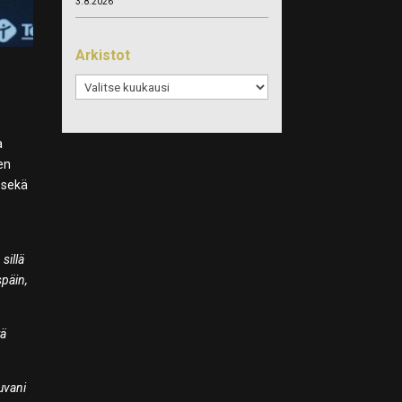
3.8.2026
Arkistot
Arkistot
.
a
ien
 sekä
sillä
späin,
tä
uvani