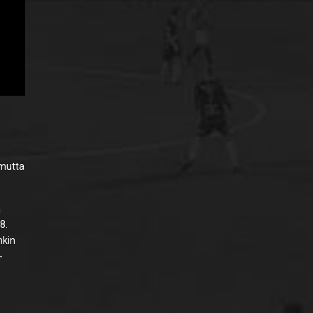
 mutta
a
8.
nkin
-