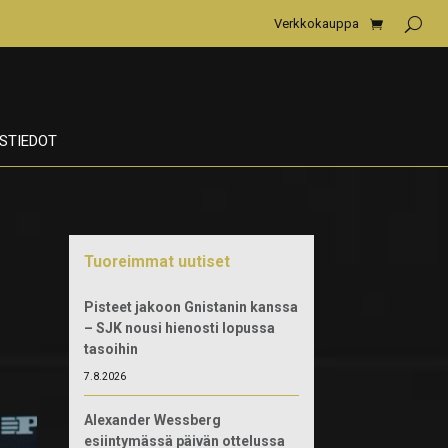
Verkkokauppa
STIEDOT
Tuoreimmat uutiset
Pisteet jakoon Gnistanin kanssa
– SJK nousi hienosti lopussa
tasoihin
7.8.2026
Alexander Wessberg
esiintymässä päivän ottelussa