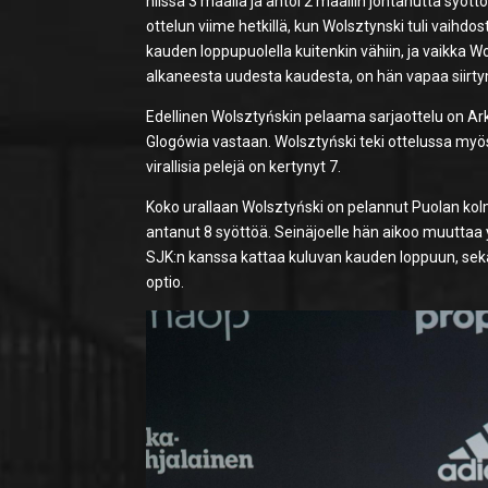
niissä 3 maalia ja antoi 2 maaliin johtanutta syött
ottelun viime hetkillä, kun Wolsztynski tuli vaihdo
kauden loppupuolella kuitenkin vähiin, ja vaikka W
alkaneesta uudesta kaudesta, on hän vapaa siirt
Edellinen Wolsztyńskin pelaama sarjaottelu on Ar
Glogówia vastaan. Wolsztyński teki ottelussa myös 
virallisia pelejä on kertynyt 7.
Koko urallaan Wolsztyński on pelannut Puolan kolme
antanut 8 syöttöä. Seinäjoelle hän aikoo muuttaa
SJK:n kanssa kattaa kuluvan kauden loppuun, s
optio.