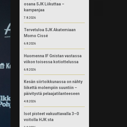
osana SJK Liikuttaa –
kampanjaa
7.8.2026
Tervetuloa SJK Akatemiaan
Momo Cissé
6.8.2026
Huomenna IF Gnistan vastassa
viikon toisessa kotiottelussa
6.8.2026
Kesän siirtoikkunassa on nähty
liikettä molempiin suuntiin –
päivitystä pelaajatilanteeseen
4.8.2026
Isot pisteet vakuuttavalla 3–0
voitolla HJK:sta