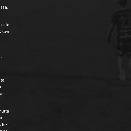
issa.
skista
K kävi
i,
n
sta.
a
i.
mutta
ain
 teki