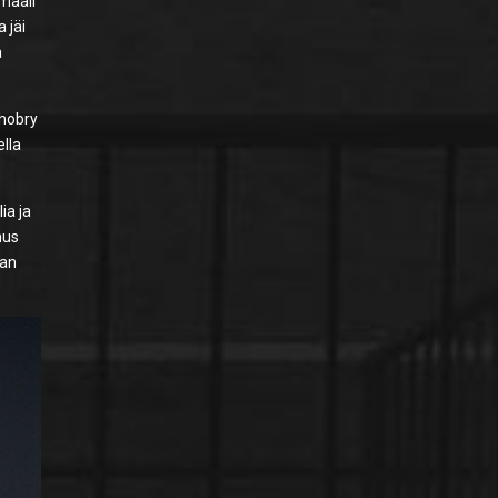
omaali
 jäi
a
Chobry
ella
ia ja
mus
ran