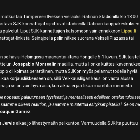
 matkustaa Tampereen Ilveksen vieraaksi Ratinan Stadionilla klo 18:00
ustava SJK-kannattajat sijoittuvat stadionilla Ratinan kauppakeskuksen
a palvelut. Liput SJK-kannattajien katsomoon vain ennakkoon
Lippu.fi-
nnattajat-linkistä. Seinäjoella pelin näkee suorana Vekseli Plazassa tai
n se hävisi Helsingissä maanantai-iltana Hongalle 5-1 luvuin. SJK taistel
ottelun
Josepablo Monrealin
maalilla, mutta Honka kuittasi kavennuks
 Tappio oli kolmas perättäinen, mutta SJK on myös pelannut todella hyviä
aa korjausliikkeeseen on, sillä Veikkausliigan kausi on vasta alussa.
a ja se on vain hyvä asia, kun aikaa ei jää liikaa murehtia menneitä.
opeasti palautumaan fyysisesti ja mentaalisesti edellisen ottelun tulokses
tä saamme oikean reaktion, ja saamme muutettua esitykset pisteiksi. Se on 
Joaquín Gómez.
e Jervis
alkaa jo lähestymään pelikuntoa. Varmuudella SJK:lta puuttuu