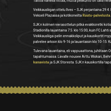
Taitoa hänellä riittää, mutta pelikunto on tällä he
Veikkausliigan ottelu Ilves – SJK perjantaina 29.4
Vekseli Plazassa ja kotikoneilta
Ruutu-palvelusta
SJK:n kolmen vierasottelun pitkä evakkoretki koti
Stadionilla lauantaina 7.5. klo 15:00, kuin FC La
Veikkausliiga-pelin ennakkoliput ja kausikortit m
palvelee arkisin klo 9-16 ja lauantaisin klo 10-15. 
Tulevana lauantaina, eli vappuaattona, juhlitaan
tapahtumassa. Lavalle nousee Arttu Wiskari, Behm,
kanavista
ja SJK Storesta. SJK:n kausikortilla ta