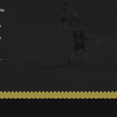
lla
p
e
-