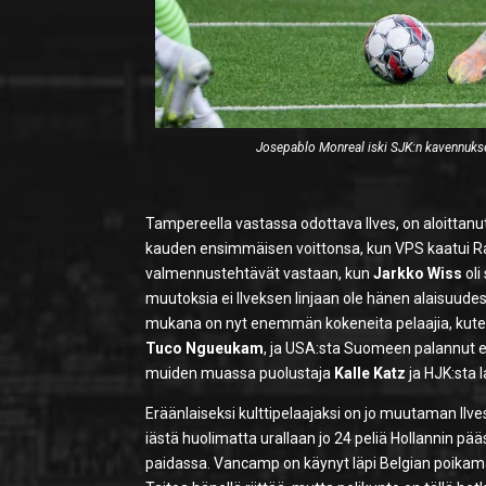
Josepablo Monreal iski SJK:n kavennukse
Tampereella vastassa odottava Ilves, on aloittanut 
kauden ensimmäisen voittonsa, kun VPS kaatui Ra
valmennustehtävät vastaan, kun
Jarkko Wiss
oli
muutoksia ei Ilveksen linjaan ole hänen alaisuud
mukana on nyt enemmän kokeneita pelaajia, kuten
Tuco Ngueukam
, ja USA:sta Suomeen palannut 
muiden muassa puolustaja
Kalle Katz
ja HJK:sta 
Eräänlaiseksi kulttipelaajaksi on jo muutaman Ilve
iästä huolimatta urallaan jo 24 peliä Hollannin pä
paidassa. Vancamp on käynyt läpi Belgian poikam