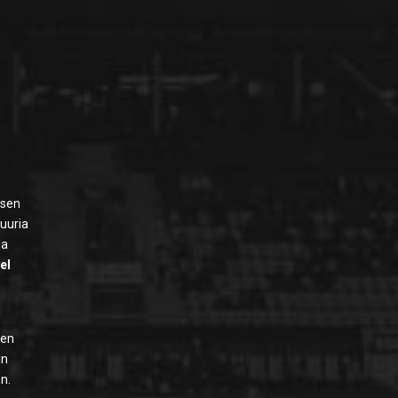
ksen
suuria
la
iel
den
in
n.