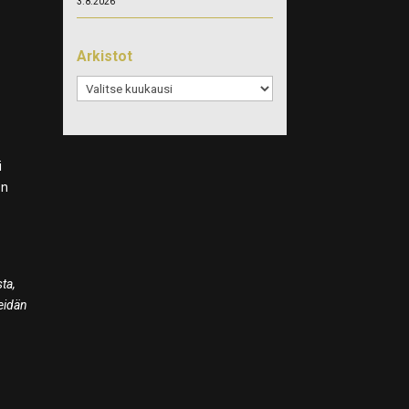
3.8.2026
Arkistot
Arkistot
i
en
ta,
meidän