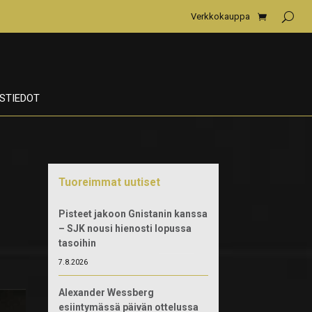
Verkkokauppa
STIEDOT
Tuoreimmat uutiset
Pisteet jakoon Gnistanin kanssa
– SJK nousi hienosti lopussa
tasoihin
7.8.2026
Alexander Wessberg
esiintymässä päivän ottelussa