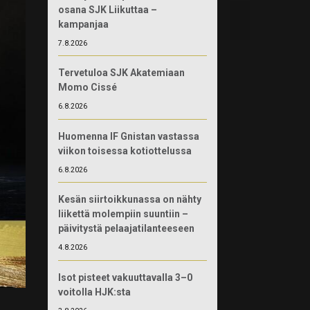
osana SJK Liikuttaa –
kampanjaa
7.8.2026
Tervetuloa SJK Akatemiaan
Momo Cissé
6.8.2026
Huomenna IF Gnistan vastassa
viikon toisessa kotiottelussa
6.8.2026
Kesän siirtoikkunassa on nähty
liikettä molempiin suuntiin –
päivitystä pelaajatilanteeseen
4.8.2026
Isot pisteet vakuuttavalla 3–0
voitolla HJK:sta