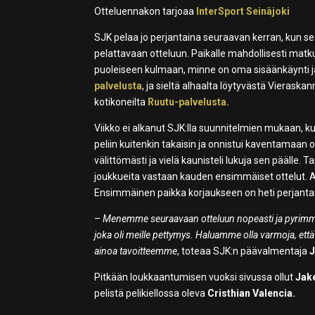
Otteluennakon tarjoaa
InterSport Seinäjoki
SJK pelaa jo perjantaina seuraavan kerran, kun se
pelattavaan otteluun. Paikalle mahdollisesti matk
puoleiseen kulmaan, minne on oma sisäänkäynti j
palvelusta
, ja sieltä alhaalta löytyvästä Vieraska
kotikoneilta
Ruutu-palvelusta.
Viikko ei alkanut SJK:lla suunnitelmien mukaan, ku
peliin kuitenkin takaisin ja onnistui kaventamaan 
välittömästi ja vielä kaunisteli lukuja sen päälle.
joukkueita vastaan kauden ensimmäiset ottelut. Aik
Ensimmäinen paikka korjaukseen on heti perjantain
–
Menemme seuraavaan otteluun nopeasti ja pyrimme n
joka oli meille pettymys. Haluamme olla varmoja, et
ainoa tavoitteemme
, toteaa SJK:n päävalmentaja
Pitkään loukkaantumisen vuoksi sivussa ollut
Jak
pelistä pelikiellossa oleva
Cristhian Valencia.