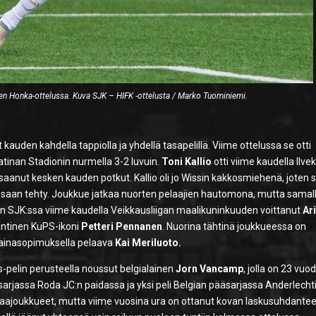
n Honka-ottelussa. Kuva SJK – HIFK -ottelusta / Marko Tuominiemi.
kauden kahdella tappiolla ja yhdellä tasapelillä. Viime ottelussa se otti
tinan Stadionin nurmella 3-2 luvuin.
Toni Kallio
otti viime kaudella Ilve
 saanut kesken kauden potkut. Kallio oli jo Wissin kakkosmiehenä, joten 
essaan tehty. Joukkue jatkaa nuorten pelaajien hautomona, mutta samal
 SJK:ssa viime kaudella Veikkausliigan maalikuninkuuden voittanut
Ar
entinen KuPS-ikoni
Petteri Pennanen
. Nuorina tähtinä joukkueessa on
lainasopimuksella pelaava
Kai Meriluoto.
s-pelin perusteella noussut belgialainen
Jorn Vancamp
, jolla on 23 vuo
äsarjassa Roda JC:n paidassa ja yksi peli Belgian pääsarjassa Anderlecht
aajoukkueet, mutta viime vuosina ura on ottanut kovan laskusuhdantee