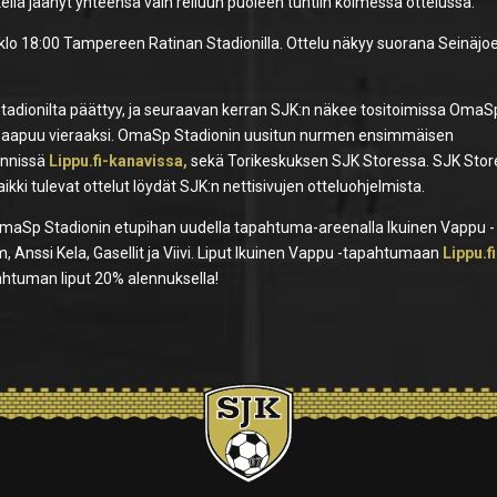
tkellä jäänyt yhteensä vain reiluun puoleen tuntiin kolmessa ottelussa.
. klo 18:00 Tampereen Ratinan Stadionilla. Ottelu näkyy suorana Seinäjoe
.
stadionilta päättyy, ja seuraavan kerran SJK:n näkee tositoimissa OmaS
hti saapuu vieraaksi. OmaSp Stadionin uusitun nurmen ensimmäisen
yynnissä
Lippu.fi-kanavissa,
sekä Torikeskuksen SJK Storessa. SJK Stor
Kaikki tulevat ottelut löydät SJK:n nettisivujen otteluohjelmista.
 OmaSp Stadionin etupihan uudella tapahtuma-areenalla Ikuinen Vappu -
 Anssi Kela, Gasellit ja Viivi. Liput Ikuinen Vappu -tapahtumaan
Lippu.fi
pahtuman liput 20% alennuksella!