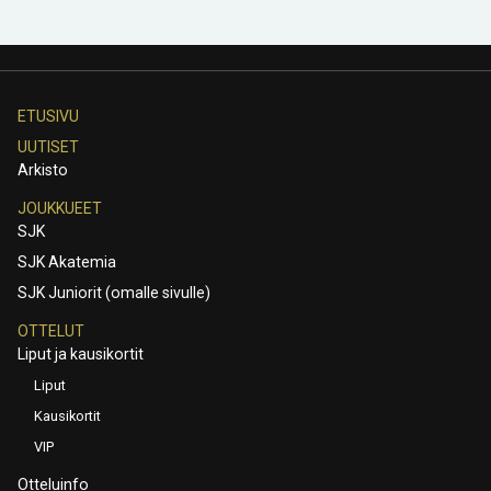
ETUSIVU
UUTISET
Arkisto
JOUKKUEET
SJK
SJK Akatemia
SJK Juniorit (omalle sivulle)
OTTELUT
Liput ja kausikortit
Liput
Kausikortit
VIP
Otteluinfo