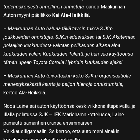
todennäköisesti onnellinen onnistuja,
sanoo Maakunnan
Auton myyntipäällikkö
Kai Ala-Heikkilä.
–
Maakunnan Auto haluaa tällä tavoin tukea SJK:n
joukkueiden onnistujia. SJK:n edustuksen tai SJK Akatemian
pelaajien keskuudesta valitaan pelikauden aikana aina
kuukauden välein Kuukauden Talentti ja hän saa käyttöönsä
tämän upean Toyota Corolla Hybridin kuukauden ajaksi.
–
Maakunnan Auto toivottaakin koko SJK:n organisaatiolle
menestyksekästä kautta ja paljon hienoja onnistumisia
,
kertoo Ala-Heikkilä.
Nooa Laine sai auton käyttöönsä keskiviikkona iltapäivällä, ja
illalla pelatussa SJK – IFK Mariehamn -ottelussa, Laine
pamautti samantien uransa ensimmäisen
Veikkausliigamaalin. Se kertoo, että auto meni ainakin
kesäkuussa juuri oikealle pelaajalle.