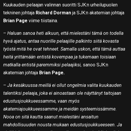
Kuukauden pelaajan valinnan suoritti SJK:n urheilupuolen
tekninen johtaja
Richard Dorman
ja SJK:n akatemian johtaja
Brian Page
viime tiistaina.
–
Haluan sanoa heti alkuun, että mielestäni tämä on todella
hyvä ajatus, antaa nuorille pelaajille palkinto siitä kovasta
työstä mitä he ovat tehneet. Samalla uskon, että tämä auttaa
heitä yrittämään entistä kovempaa ja tukemaan toisiaan
matkalla entistä paremmiksi pelaajiksi,
sanoo SJK:n
akatemian johtaja
Brian Page.
–
Ja kesäkuussa meillä ei ollut ongelmia valita kuukauden
talentiksi pelaaja, joka ei ainoastaan ole näyttänyt taitojaan
edustusjoukkueessamme, vaan myös
akatemiajoukkueessamme ja meidän systeemissämme.
Nooa on sitä kautta saanut mielestäni ansaitun
mahdollisuuden nousta mukaan edustusjoukkueeseen. Ja