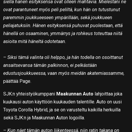
siellä hänen esityksensä ovat olleen mahtavia. Mielestäni ne
ovat parantuneet myös peli peliltä, kun hän on tutustunut
paremmin joukkueeseen ympärillään, sekä joukkueen
peliajatuksiin. Hänen esityksensä puhuvat puolestaan, että
hänellä on osaaminen, ymmärrys ja rohkeus toteuttaa niitä
asioita mitä häneltä odotetaan.
–
Siksi tämä valinta oli helppo, ja hän todella on osoittanut
ansaitsevansa tämän palkinnon, ei pelkästään
edustusjoukkueessa, vaan myös meidän akatemiassamme,
päättää Page.
SJK:n yhteistyökumppani
Maakunnan Auto
lahjoittaa joka
kuukausi auton käyttöön kuukauden talentille. Auto on uusi
Toyota Corolla Hybrid, ja se on varusteltu kaikilla herkuilla
sekä SJK:n ja Maakunnan Auton logoilla.
–
Kun näet tämän auton liikenteessä, niin ratin takana on