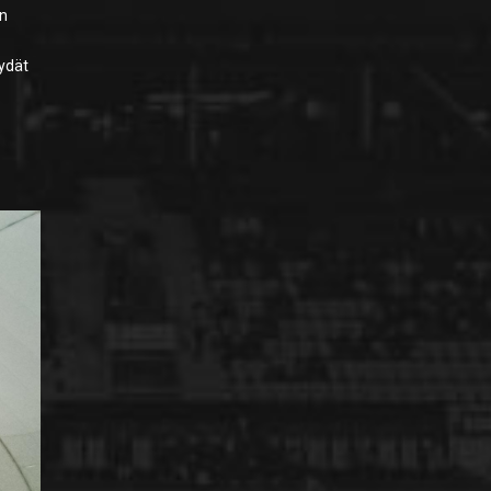
an
öydät