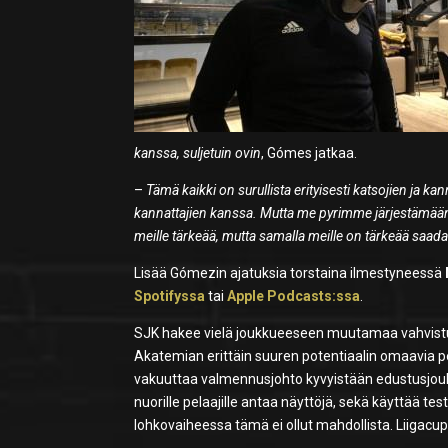
kanssa, suljetuin ovin
, Gómes jatkaa.
–
Tämä kaikki on surullista erityisesti katsojien ja k
kannattajien kanssa. Mutta me pyrimme järjestämään
meille tärkeää, mutta samalla meille on tärkeää saad
Lisää Gómezin ajatuksia torstaina ilmestyneessä
Spotifyssa
tai
Apple Podcasts:ssa
.
SJK hakee vielä joukkueeseen muutamaa vahvistust
Akatemian erittäin suuren potentiaalin omaavia pel
vakuuttaa valmennusjohto kyvyistään edustusjouk
nuorille pelaajille antaa näyttöjä, sekä käyttää t
lohkovaiheessa tämä ei ollut mahdollista. Liigac