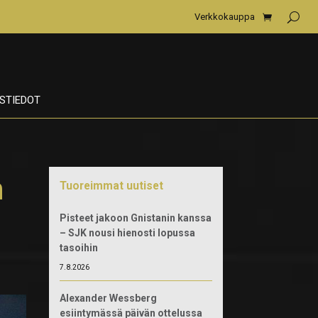
Verkkokauppa
STIEDOT
n
Tuoreimmat uutiset
Pisteet jakoon Gnistanin kanssa
– SJK nousi hienosti lopussa
tasoihin
7.8.2026
Alexander Wessberg
esiintymässä päivän ottelussa