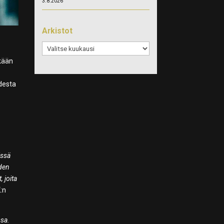
3.8.2026
Arkistot
Arkistot
skään
desta
issä
uden
 joita
K:n
ssa.