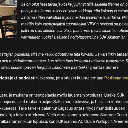
Se on ollut haastavaa ja koska juuri nyt tällä alueella tilanne on o
paha, niin olemme olleet erityisen tarkkoja, että kukaan ei sairas
Ja tämä sitten vaikuttaa myös meidän peliimme lauantaina. Nii
meidän kuin vastustajaksi suunnitellun VIFK:n riveissä on pelaaj
joilla on ollut altistumisia. Siksi päätimme pelata lauantain ottel
varmuuden vuoksi sisäisenä harjoitusotteluna SJK Akatemian
annattajien puolesta, sillä me kaikki odotimme tätä kovasti. Ja varsinkin tapaa
 sen mahdollisimman pian, kun siihen taas terveysturvallisesti pystymme. 
a ottelu kuuden päivän harjoitusviikkomme päätteeksi
, päättää Gómez.
Nottajoki-podcastin
jaksossa, jota pääset kuuntelemaan
Podbeaniss
a, ja mukana on testipelaajia myös lauantain ottelussa. Lisäksi SJK
aajia on ollut mukana paljon SJK:n harjoituksissa, ja heillä on mahdolli
kueessa. Tälle talvelle palannut Liigacup antaa myös mahdollisuuden
estipelaajia talven otteluissa. Vielä viime vuonna pelatussa Suomen Cupin
up alkaa tammikuun lopussa, kun SJK isännöi AC Oulua Wallsport Areenal