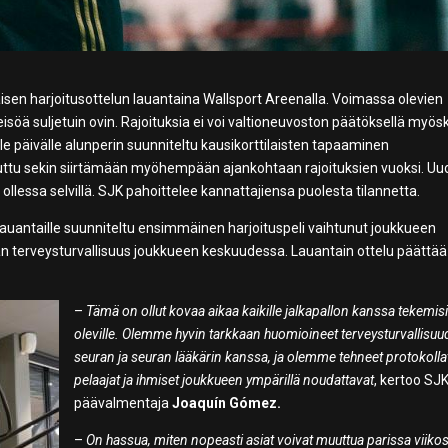
äisen harjoitusottelun lauantaina Wallsport Areenalla. Voimassa olevien
eisöä suljetuin ovin. Rajoituksia ei voi valtioneuvoston päätöksellä myö
le päivälle alunperin suunniteltu kausikorttilaisten tapaaminen
ttu sekin siirtämään myöhempään ajankohtaan rajoituksien vuoksi. Uu
lessa selvillä. SJK pahoittelee kannattajiensa puolesta tilannetta.
 lauantaille suunniteltu ensimmäinen harjoituspeli vaihtunut joukkueen
an terveysturvallisuus joukkueen keskuudessa. Lauantain ottelu päättää
–
Tämä on ollut kovaa aikaa kaikille jalkapallon kanssa tekemis
oleville. Olemme hyvin tarkkaan huomioineet terveysturvallisu
seuran ja seuran lääkärin kanssa, ja olemme tehneet protokollat,
pelaajat ja ihmiset joukkueen ympärillä noudattavat
, kertoo SJ
päävalmentaja
Joaquín Gómez.
–
On hassua, miten nopeasti asiat voivat muuttua parissa viiko