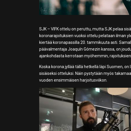
SJK – VIFK ottelu on peruttu, mutta SJK pelaa sis
koronarajoituksien vuoksi ottelu pelataan ilman yl
kiertää koronapassilla 20. tammikuuta asti. Samal
päävalmentaja Joaquín Gómezin kanssa, on joudu
ajankohdasta kerrotaan myöhemmin, rajoituksien ol
Koska korona jyllää tällä hetkellä läpi Suomen, on
sisäiseksi otteluksi. Näin pystytään myös takama
vuoden ensimmäisen harjoitusviikon.