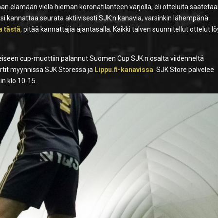
an elämään vielä hieman koronatilanteen varjolla, eli otteluita saateta
ksi kannattaa seurata aktiivisesti SJK:n kanavia, varsinkin lähempänä
ta tästä
, pitää kannattajia ajantasalla. Kaikki talven suunnitellut ottelut l
nteiseen cup-muottiin palannut Suomen Cup SJK:n osalta viidenneltä
ortit myynnissä SJK Storessa ja
Lippu.fi-kanavissa
. SJK Store palvelee
in klo 10-15.