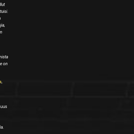
llut
tuisi.
n
ia,
un
mista
Se on
a
,
suus
la.