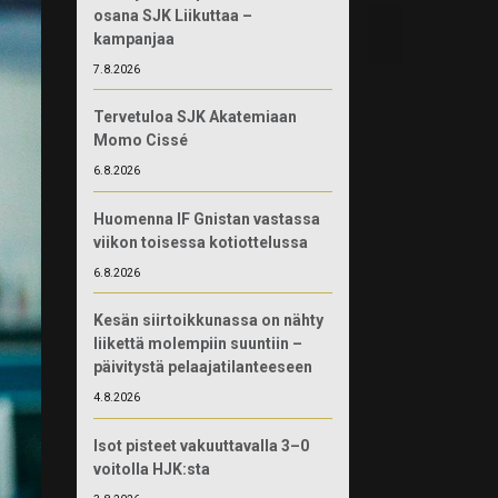
osana SJK Liikuttaa –
kampanjaa
7.8.2026
Tervetuloa SJK Akatemiaan
Momo Cissé
6.8.2026
Huomenna IF Gnistan vastassa
viikon toisessa kotiottelussa
6.8.2026
Kesän siirtoikkunassa on nähty
liikettä molempiin suuntiin –
päivitystä pelaajatilanteeseen
4.8.2026
Isot pisteet vakuuttavalla 3–0
voitolla HJK:sta