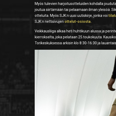
Myös tulevien harjoitusotteluiden kohdalla jouduta
joutua siirtämään tai pelaamaan ilman yleisöä. Si
otteluita. Myös SJK:n uusi uutiskirje, jonka voi
tila
SJK:n nettisivujen
ottelut-osiosta.
Veikkausliiga alkaa heti huhtikuun alussa ja peri
kierrokselta, joka pelataan 25.toukokuuta. Kausik
Torikeskuksessa arkisin klo 8:30-16:30 ja lauantais