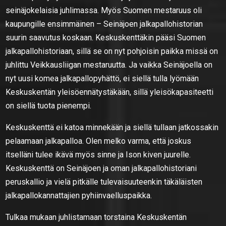
seinäjokelaisia juhlimassa. Myös Suomen mestaruus oli
kaupungille ensimmäinen – Seinäjoen jalkapallohistorian
suurin saavutus koskaan. Keskuskenttäkin pääsi Suomen
jalkapallohistoriaan, sillä se on nyt pohjoisin paikka missä on
juhlittu Veikkausliigan mestaruutta. Ja vaikka Seinäjoella on
nyt uusi komea jalkapallopyhättö, ei siellä tulla lyömään
Keskuskentän yleisöennätystäkään, sillä yleisökapasiteetti
on siellä tuota pienempi.
Keskuskenttä ei katoa minnekään ja siellä tullaan jatkossakin
pelaamaan jalkapalloa. Olen melko varma, että joskus
itselläni tulee ikävä myös sinne ja Ison kiven juurelle.
Keskuskenttä on Seinäjoen ja oman jalkapallohistoriani
peruskallio ja vielä pitkälle tulevaisuuteenkin täkäläisten
jalkapallokannattajien pyhiinvaelluspaikka.
Tulkaa mukaan juhlistamaan torstaina Keskuskentän