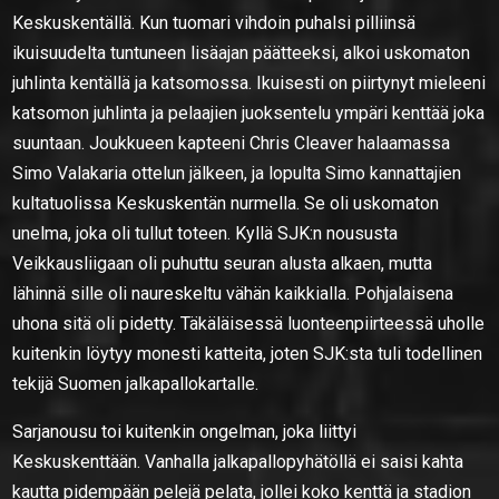
Keskuskentällä. Kun tuomari vihdoin puhalsi pilliinsä
ikuisuudelta tuntuneen lisäajan päätteeksi, alkoi uskomaton
juhlinta kentällä ja katsomossa. Ikuisesti on piirtynyt mieleeni
katsomon juhlinta ja pelaajien juoksentelu ympäri kenttää joka
suuntaan. Joukkueen kapteeni Chris Cleaver halaamassa
Simo Valakaria ottelun jälkeen, ja lopulta Simo kannattajien
kultatuolissa Keskuskentän nurmella. Se oli uskomaton
unelma, joka oli tullut toteen. Kyllä SJK:n noususta
Veikkausliigaan oli puhuttu seuran alusta alkaen, mutta
lähinnä sille oli naureskeltu vähän kaikkialla. Pohjalaisena
uhona sitä oli pidetty. Täkäläisessä luonteenpiirteessä uholle
kuitenkin löytyy monesti katteita, joten SJK:sta tuli todellinen
tekijä Suomen jalkapallokartalle.
Sarjanousu toi kuitenkin ongelman, joka liittyi
Keskuskenttään. Vanhalla jalkapallopyhätöllä ei saisi kahta
kautta pidempään pelejä pelata, jollei koko kenttä ja stadion