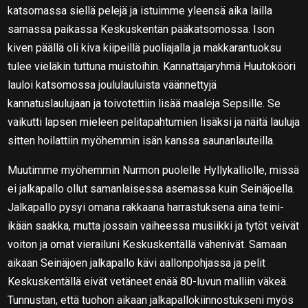
katsomassa siellä pelejä ja istuimme yleensä aika lailla
samassa paikassa Keskuskentän pääkatsomossa. Ison
kiven päällä oli kiva kiipeillä puoliajalla ja makkarantuoksu
tulee vieläkin tuttuna muistoihin. Kannattajaryhmä Huutokööri
lauloi katsomossa joululauluista väännettyjä
kannatuslaulujaan ja toivotettiin lisää maaleja Sepsille. Se
vaikutti lapsen mieleen pelitapahtumien lisäksi ja näitä lauluja
sitten hoilattiin myöhemmin isän kanssa saunanlauteilla.
Muutimme myöhemmin Nurmon puolelle Hyllykalliolle, missä
ei jalkapallo ollut samanlaisessa asemassa kuin Seinäjoella.
Jalkapallo pysyi omana rakkaana harrastuksena aina teini-
ikään saakka, mutta jossain vaiheessa musiikki ja tytöt veivät
voiton ja omat vierailuni Keskuskentällä vähenivät. Samaan
aikaan Seinäjoen jalkapallo kävi aallonpohjassa ja pelit
Keskuskentällä eivät vetäneet enää 80-luvun malliin väkeä.
Tunnustan, että tuohon aikaan jalkapallokiinnostukseni myös