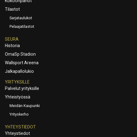
Kokoonpanot
Tilastot
Sarjataulukot
Pelaajatilastot
SEURA
Historia
OmaSp Stadion
Wallsport Areena
Jalkapallolukio
YRITYKSILLE
Palvelut yrityksille
Yhteistyössä
Meidän Kaupunki
Yrityskerho
YHTEYSTIEDOT
Yhteystiedot