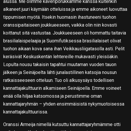
alussa. Me olimme kaveriporukkamme kanssa kuitenkin
alkaneet juuri käymään otteluissa ja emme aikoneet luovuttaa
tippumisen myötä. Itsekin huomasin ihastuneeni tuohon
oranssipaitaiseen joukkueeseen, vaikka olin niin kovasti
koittanut sitä vastustaa. Joukkueeseen oli hommattu taitavia
brasilialaispelaajia ja Suomifutiksessa brasilialaiset olivat
tuohon aikaan kova sana ihan Veikkausliigatasolla asti. Pelit
keräsivät Keskuskentän lehtereille mukavasti yleisöäkin.
Lopulta nousu takaisin tapahtui muutaman vuoden tauon
jälkeen ja Seinäjoelta lähti junalastillinen katsojia nousun
ratkaisseeseen otteluun. Tuo oli alkusysäys todellisen
kannattajakulttuurin alkamiseen Seinäjoella. Emme voineet
enää olla hiljaa katsomossa ja perustimme oman
kannattajaryhmän – yhden ensimmäisistä nykymuotoisessa
kannattajakulttuurissa.
Oranssi Armeija nimellä kutsuttu kannattajaryhmämme otti