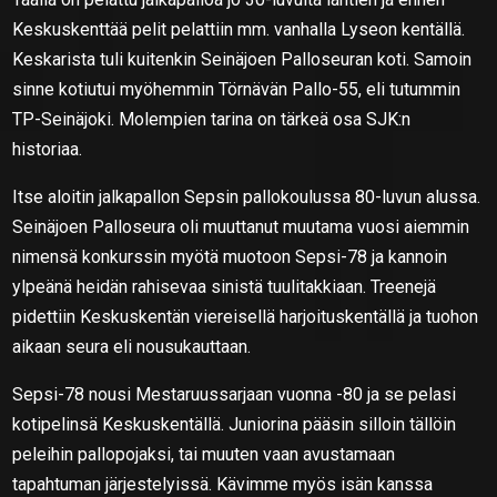
Keskuskenttää pelit pelattiin mm. vanhalla Lyseon kentällä.
Keskarista tuli kuitenkin Seinäjoen Palloseuran koti. Samoin
sinne kotiutui myöhemmin Törnävän Pallo-55, eli tutummin
TP-Seinäjoki. Molempien tarina on tärkeä osa SJK:n
historiaa.
Itse aloitin jalkapallon Sepsin pallokoulussa 80-luvun alussa.
Seinäjoen Palloseura oli muuttanut muutama vuosi aiemmin
nimensä konkurssin myötä muotoon Sepsi-78 ja kannoin
ylpeänä heidän rahisevaa sinistä tuulitakkiaan. Treenejä
pidettiin Keskuskentän viereisellä harjoituskentällä ja tuohon
aikaan seura eli nousukauttaan.
Sepsi-78 nousi Mestaruussarjaan vuonna -80 ja se pelasi
kotipelinsä Keskuskentällä. Juniorina pääsin silloin tällöin
peleihin pallopojaksi, tai muuten vaan avustamaan
tapahtuman järjestelyissä. Kävimme myös isän kanssa