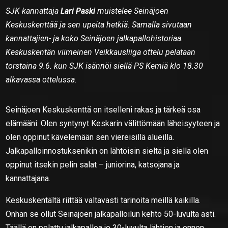
SJK kannattaja
Lari Paski
muistelee Seinäjoen
Keskuskenttää ja sen upeita hetkiä. Samalla sivutaan
kannattajien- ja koko Seinäjoen jalkapallohistoriaa.
Keskuskentän viimeinen Veikkausliiga ottelu pelataan
torstaina 9.6. kun SJK isännöi siellä PS Kemiä klo 18.30
alkavassa ottelussa.
Seinäjoen Keskuskenttä on itselleni rakas ja tärkeä osa
elämääni. Olen syntynyt Keskarin välittömään läheisyyteen ja
olen oppinut kävelemään sen viereisillä alueilla.
Jalkapalloinnostuksenikin on lähtöisin sieltä ja siellä olen
oppinut itsekin pelin salat – juniorina, katsojana ja
kannattajana.
Keskuskentältä riittää valtavasti tarinoita meillä kaikilla.
Onhan se ollut Seinäjoen jalkapalloilun kehto 50-luvulta asti.
Täällä on pelattu jalkapalloa jo 30-luvulta lähtien ja ennen