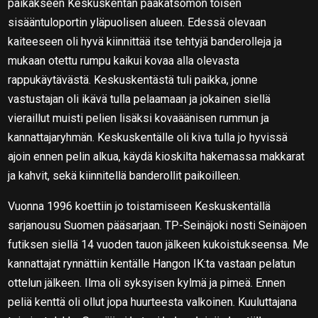
paikakseen Keskuskentän pääkatsomon toisen
sisääntuloportin yläpuolisen alueen. Edessä olevaan
kaiteeseen oli hyvä kiinnittää itse tehtyjä banderolleja ja
mukaan otettu rumpu kaikui kovaa alla olevasta
rappukäytävästä. Keskuskentästä tuli paikka, jonne
vastustajan oli ikävä tulla pelaamaan ja jokainen siellä
vieraillut muisti pelien lisäksi kovaäänisen rummun ja
kannattajaryhmän. Keskuskentälle oli kiva tulla jo hyvissä
ajoin ennen pelin alkua, käydä kioskilta hakemassa makkarat
ja kahvit, sekä kiinnitellä banderollit paikoilleen.
Vuonna 1996 koettiin jo toistamiseen Keskuskentällä
sarjanousu Suomen pääsarjaan. TP-Seinäjoki nosti Seinäjoen
futiksen siellä 14 vuoden tauon jälkeen kukoistukseensa. Me
kannattajat rynnättiin kentälle Hangon IK:ta vastaan pelatun
ottelun jälkeen. Ilma oli syksyisen kylmä ja pimeä. Ennen
peliä kenttä oli ollut jopa huurteesta valkoinen. Kuuluttajana