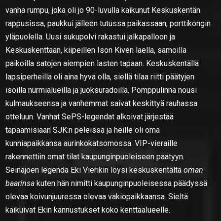
vanha rumpu, joka oli jo 90-luvulla kaikunut Keskuskentän
rappusissa, paukkui jälleen tutussa paikassaan, porttikongin
yläpuolella. Uusi sukupolvi rakastui jalkapalloon ja
Keskuskenttään, kiipeillen Ison Kiven laella, samoilla
paikoilla satojen aiempien lasten tapaan. Keskuskentällä
lapsiperheillä oli aina hyvä olla, siellä tilaa riitti päätyjen
isoilla nurmialueilla ja juoksuradoilla. Pomppulinna nousi
kulmaukseensa ja vanhemmat saivat keskittyä rauhassa
otteluun. Vanhat SePS-legendat alkoivat järjestää
tapaamisiaan SJK:n peleissä ja heille oli oma
kunniapaikkansa aurinkokatsomossa. VIP-vieraille
rakennettiin omat tilat kaupunginpuoleiseen päätyyn.
Seinäjoen legenda Eki Vierikin löysi keskuskentältä
oman
baarinsa
kuten hän nimitti kaupunginpuoleisessa päädyssä
olevaa koivunjuuressa olevaa vakiopaikkaansa. Sieltä
kaikuivat Ekin kannustukset koko kenttäalueelle.