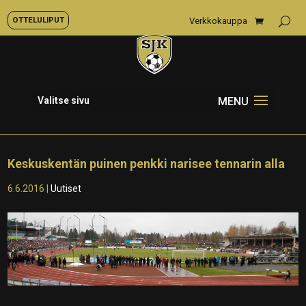
OTTELULIPUT
Verkkokauppa
Valitse sivu
Keskuskentän puinen penkki narisee tennarin alla
6.6.2016
|
Uutiset