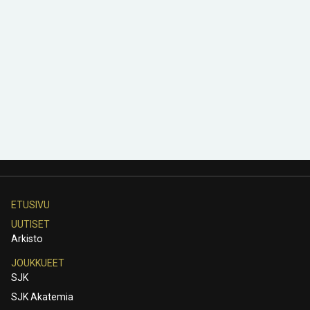
ETUSIVU
UUTISET
Arkisto
JOUKKUEET
SJK
SJK Akatemia