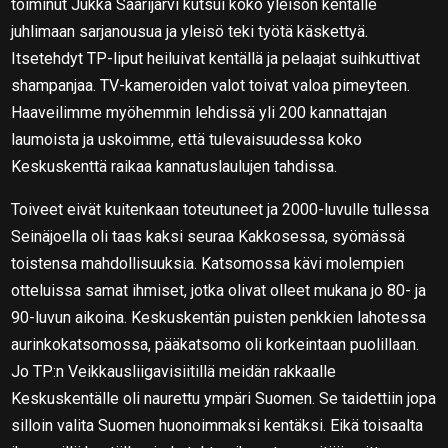
toiminut Jukka Saarijärvi kutsui koko yleisön kentälle
juhlimaan sarjanousua ja yleisö teki työtä käskettyä.
Itsetehdyt TP-liput heiluivat kentällä ja pelaajat suihkuttivat
shampanjaa. TV-kameroiden valot toivat valoa pimeyteen.
Haaveilimme myöhemmin lehdissä yli 200 kannattajan
laumoista ja uskoimme, että tulevaisuudessa koko
Keskuskenttä raikaa kannatuslaulujen tahdissa.
Toiveet eivät kuitenkaan toteutuneet ja 2000-luvulle tullessa
Seinäjoella oli taas kaksi seuraa Kakkosessa, syömässä
toistensa mahdollisuuksia. Katsomossa kävi molempien
otteluissa samat ihmiset, jotka olivat olleet mukana jo 80- ja
90-luvun aikoina. Keskuskentän puisten penkkien lahotessa
aurinkokatsomossa, pääkatsomo oli korkeintaan puolillaan.
Jo TP:n Veikkausliigavisiitillä meidän rakkaalle
Keskuskentälle oli naurettu ympäri Suomen. Se taidettiin jopa
silloin valita Suomen huonoimmaksi kentäksi. Eikä toisaalta