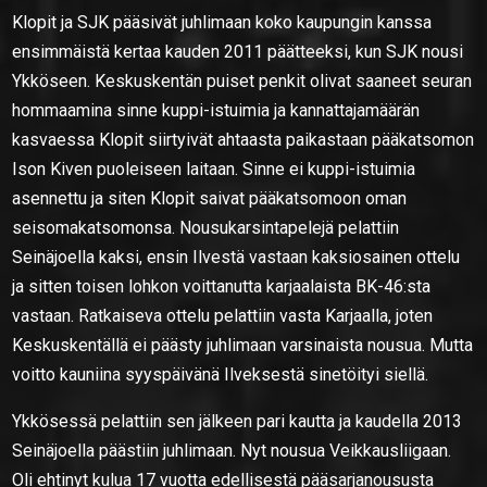
Klopit ja SJK pääsivät juhlimaan koko kaupungin kanssa
ensimmäistä kertaa kauden 2011 päätteeksi, kun SJK nousi
Ykköseen. Keskuskentän puiset penkit olivat saaneet seuran
hommaamina sinne kuppi-istuimia ja kannattajamäärän
kasvaessa Klopit siirtyivät ahtaasta paikastaan pääkatsomon
Ison Kiven puoleiseen laitaan. Sinne ei kuppi-istuimia
asennettu ja siten Klopit saivat pääkatsomoon oman
seisomakatsomonsa. Nousukarsintapelejä pelattiin
Seinäjoella kaksi, ensin Ilvestä vastaan kaksiosainen ottelu
ja sitten toisen lohkon voittanutta karjaalaista BK-46:sta
vastaan. Ratkaiseva ottelu pelattiin vasta Karjaalla, joten
Keskuskentällä ei päästy juhlimaan varsinaista nousua. Mutta
voitto kauniina syyspäivänä Ilveksestä sinetöityi siellä.
Ykkösessä pelattiin sen jälkeen pari kautta ja kaudella 2013
Seinäjoella päästiin juhlimaan. Nyt nousua Veikkausliigaan.
Oli ehtinyt kulua 17 vuotta edellisestä pääsarjanoususta