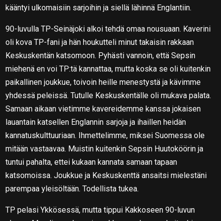
kääntyi ulkomaisiin sarjoihin ja siellä lähinnä Englantiin.
90-luvulla TP-Seinäjoki alkoi tehdä omaa nousuaan. Kaverini
oli kova TP-fani ja hän houkutteli minut takaisin rakkaan
Keskuskentän katsomoon. Pyhästi vannoin, että Sepsin
miehenä en voi TP:tä kannattaa, mutta koska se oli kuitenkin
paikallinen joukkue, toivoin heille menestystä ja kävimme
yhdessä peleissä. Tutulle Keskuskentälle oli mukava palata.
Samaan aikaan vietimme kavereidemme kanssa jokaisen
lauantain katsellen Englannin sarjoja ja ihaillen heidän
kannatuskulttuuriaan. Ihmettelimme, miksei Suomessa ole
mitään vastaavaa. Muistin kuitenkin Sepsin Huutoköörin ja
tuntui pahalta, ettei kukaan kannata samaan tapaan
katsomoissa. Joukkue ja Keskuskenttä ansaitsi mielestäni
parempaa yleisöltään. Todellista tukea.
TP pelasi Ykkösessä, mutta tippui Kakkoseen 90-luvun