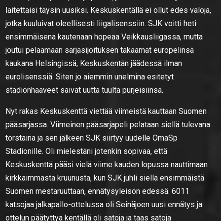
laitettaisi täysin uusiksi. Keskuskentällä ei ollut edes valoja,
jotka kuuluivat oleellisesti liigalisenssiin. SJK voitti heti
ensimmäisenä kautenaan hopeaa Veikkausliigassa, mutta
joutui pelaamaan sarjasijoituksen takaamat europelinsä
kaukana Helsingissä, Keskuskentän jäädessä ilman
eurolisenssiä. Siten jo aiemmin unelmina esitetyt
stadionhaaveet saivat uutta tuulta purjeisiinsa.
Nyt rakas Keskuskenttä viettää viimeistä kauttaan Suomen
pääsarjassa. Viimeinen pääsarjapeli pelataan siellä tulevana
torstaina ja sen jälkeen SJK siirtyy uudelle OmaSp
Stadionille. Oli mielestäni jotenkin sopivaa, että
Keskuskenttä pääsi vielä viime kauden lopussa nauttimaan
kirkkaimmasta kruunusta, kun SJK juhli siellä ensimmäistä
Suomen mestaruuttaan, ennätysyleisön edessä. 6011
katsojaa jalkapallo-ottelussa oli Seinäjoen uusi ennätys ja
ottelun päätyttyä kentällä oli satoja ja taas satoja