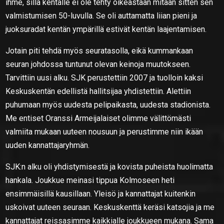
ihme, sillä kentälle ei ole tehty oikeastaan mitään sitten sen
valmistumisen 50-luvulla. Se oli auttamatta liian pieni ja
juoksuradat kentän ympärillä estivät kentän laajentamisen.
Jotain piti tehdä myös seuratasolla, eikä kummankaan
seuran johdossa tuntunut olevan keinoja muutokseen.
Tarvittiin uusi alku. SJK perustettiin 2007 ja tuolloin kaksi
Keskuskentän edellistä hallitsijaa yhdistettiin. Alettiin
puhumaan myös uudesta pelipaikasta, uudesta stadionista.
Me entiset Oranssi Armeijalaiset olimme välittömästi
valmiita mukaan uuteen nousuun ja perustimme niin ikään
uuden kannattajaryhmän.
SJK:n alku oli yhdistymisestä ja kovista puheista huolimatta
hankala. Joukkue meinasi tippua Kolmoseen heti
ensimmäisillä kausillaan. Yleisö ja kannattajat kuitenkin
uskoivat uuteen seuraan. Keskuskenttä keräsi katsojia ja me
kannattajat reissasimme kaikkialle joukkueen mukana. Sama