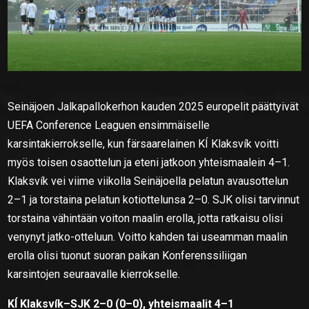
Seinäjoen Jalkapallokerhon kauden 2025 europelit päättyivät
UEFA Conference Leaguen ensimmäiselle
karsintakierrokselle, kun färsaarelainen KÍ Klaksvík voitti
myös toisen osaottelun ja eteni jatkoon yhteismaalein 4–1.
Klaksvík vei viime viikolla Seinäjoella pelatun avausottelun
2–1 ja torstaina pelatun kotiottelunsa 2–0. SJK olisi tarvinnut
torstaina vähintään voiton maalin erolla, jotta ratkaisu olisi
venynyt jatko-otteluun. Voitto kahden tai useamman maalin
erolla olisi tuonut suoran paikan Konferenssiliigan
karsintojen seuraavalle kierrokselle.
KÍ Klaksvík–SJK 2–0 (0–0), yhteismaalit 4–1