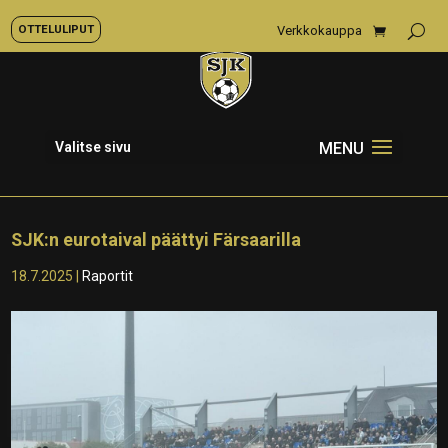
OTTELULIPUT
Verkkokauppa
Valitse sivu
SJK:n eurotaival päättyi Färsaarilla
18.7.2025
|
Raportit