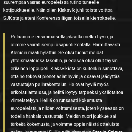
suurempaa vaaraa europeleissä rutinoituneelle
kotijoukkueelle. Näin ollen Klaksvík juhli toista voittoa
SJK:sta ja eteni Konferenssiliigan toiselle kierrokselle.
Pelasimme ensimmäisellä jaksolla melko hyvin, ja
olimme vaarallisempi osapuoli kentällä. Harmittavasti
Alenisin maali hylättiin. Se olisi tuonut meidät
yhteismaaleissa tasoihin, ja edessä olisi ollut täysin
erilainen loppupeli.
Klaksvíkista on kuitenkin sanottava,
että he tekevät pienet asiat hyvin ja osaavat jäädyttää
vastustajan pelinrakentelun. He ovat hyviä myös
erikoistilanteissa, ja heiltä löytyy tarpeeksi yksilötaitoa
viimeistelyyn. Heillä on runsaasti kokemusta
europeleistä ja niiden voittamisesta, joten kyseessä on
todella hankala vastustaja. Meidän nuori joukkue sai
tärkeää kokemusta, ja voimme oppia näistä otteluista