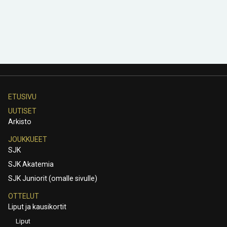
ETUSIVU
UUTISET
Arkisto
JOUKKUEET
SJK
SJK Akatemia
SJK Juniorit (omalle sivulle)
OTTELUT
Liput ja kausikortit
Liput