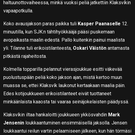
haltuunottovaiheessa, minkä vuoksi peliä jatkettiin Klaksvíkin
vapaapotkulla.
Koko avausjakson paras paikka tuli
Kasper Paanaselle
12.
minuutilla, kun SJK:n tähtihyökkääjä pääsi puskemaan
avopaikasta maalin edestä. Pallo kuitenkin painui maalista
yli. Tilanne tuli erikoistilanteesta,
Oskari Väistön
antamasta
pitkästä rajaheitosta.
Kolmella topparilla pelannut vierasjoukkue esitti väkevää
puolustuspään peliä koko jakson ajan, mistä kertoo muun
muassa se, ettei Klaksvík laukonut kertaakaan maalia päin.
Edes kotijoukkueen erikoistilanteet eivät tuottaneet
minkäänlaista kaaosta tai vaaraa seinäjokelaisten päädyssä.
Klaksvíkin iltaa hankaloitti joukkueen ykkösvahdin
Mark
Jensenin
loukkaantuminen ensimmäisellä jaksolla. Jensen
loukkaantui reilun vartin pelaamiseen jälkeen, kun hän törmäsi