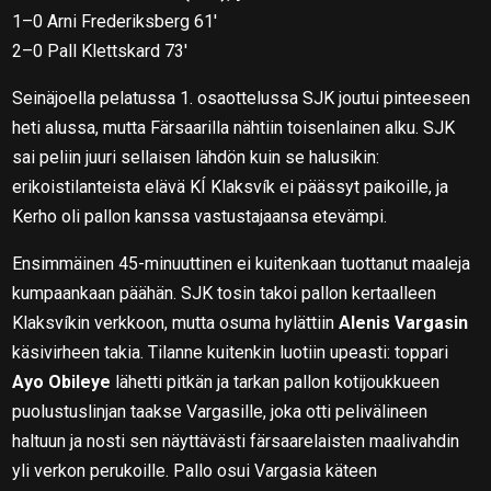
1–0 Arni Frederiksberg 61′
2–0 Pall Klettskard 73′
Seinäjoella pelatussa 1. osaottelussa SJK joutui pinteeseen
heti alussa, mutta Färsaarilla nähtiin toisenlainen alku. SJK
sai peliin juuri sellaisen lähdön kuin se halusikin:
erikoistilanteista elävä KÍ Klaksvík ei päässyt paikoille, ja
Kerho oli pallon kanssa vastustajaansa etevämpi.
Ensimmäinen 45-minuuttinen ei kuitenkaan tuottanut maaleja
kumpaankaan päähän. SJK tosin takoi pallon kertaalleen
Klaksvíkin verkkoon, mutta osuma hylättiin
Alenis Vargasin
käsivirheen takia. Tilanne kuitenkin luotiin upeasti: toppari
Ayo Obileye
lähetti pitkän ja tarkan pallon kotijoukkueen
puolustuslinjan taakse Vargasille, joka otti pelivälineen
haltuun ja nosti sen näyttävästi färsaarelaisten maalivahdin
yli verkon perukoille. Pallo osui Vargasia käteen