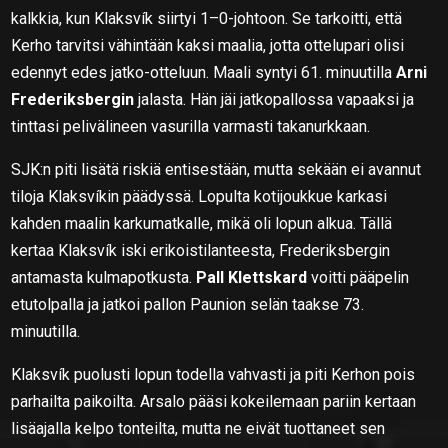
kalkkia, kun Klaksvík siirtyi 1–0-johtoon. Se tarkoitti, että
Kerho tarvitsi vähintään kaksi maalia, jotta ottelupari olisi
edennyt edes jatko-otteluun. Maali syntyi 61. minuutilla
Arni
Frederiksbergin
jalasta. Hän jäi jatkopallossa vapaaksi ja
tinttasi pelivälineen vasurilla varmasti takanurkkaan.
SJK:n piti lisätä riskiä entisestään, mutta sekään ei avannut
tiloja Klaksvíkin päädyssä. Lopulta kotijoukkue karkasi
kahden maalin karkumatkalle, mikä oli lopun alkua. Tällä
kertaa Klaksvík iski erikoistilanteesta, Frederiksbergin
antamasta kulmapotkusta.
Pall Klettskard
voitti pääpelin
etutolpalla ja jatkoi pallon Paunion selän taakse 73.
minuutilla.
Klaksvík puolusti lopun todella vahvasti ja piti Kerhon pois
parhailta paikoilta. Arsalo pääsi kokeilemaan pariin kertaan
lisäajalla kelpo tonteilta, mutta ne eivät tuottaneet sen