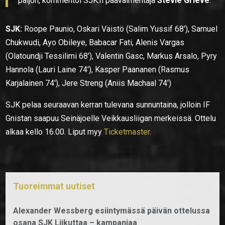
paljon, kommentoi SJK:n päävalmentaja
Stevie Grieve
.
SJK:
Roope Paunio, Oskari Väistö (Salim Yussif 68′), Samuel
Chukwudi, Ayo Obileye, Babacar Fati, Alenis Vargas
(Olatoundji Tessilimi 68′), Valentin Gasc, Markus Arsalo, Pyry
Hannola (Lauri Laine 74′), Kasper Paananen (Rasmus
Karjalainen 74′), Jere Streng (Aniis Machaal 74′)
SJK pelaa seuraavan kerran tulevana sunnuntaina, jolloin IF
Gnistan saapuu Seinäjoelle Veikkausliigan merkeissä. Ottelu
alkaa kello 16.00. Liput myy
Ticketmaster
.
Tuoreimmat uutiset
Alexander Wessberg esiintymässä päivän ottelussa
osana SJK Liikuttaa – kampanjaa