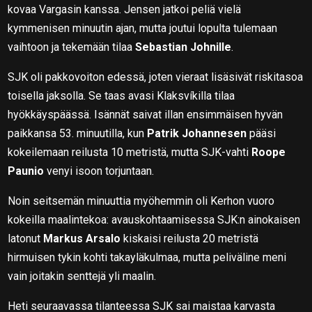
kovaa Vargasin kanssa. Jensen jatkoi peliä vielä
kymmenisen minuutin ajan, mutta joutui lopulta tulemaan
vaihtoon ja tekemään tilaa
Sebastian Johnille
.
SJK oli pakkovoiton edessä, joten vieraat lisäsivät riskitasoa
toisella jaksolla. Se taas avasi Klaksvíkilla tilaa
hyökkäyspäässä. Isännät saivat illan ensimmäisen hyvän
paikkansa 53. minuutilla, kun
Patrik Johannesen
pääsi
kokeilemaan reilusta 10 metristä, mutta SJK-vahti
Roope
Paunio
venyi isoon torjuntaan.
Noin seitsemän minuuttia myöhemmin oli Kerhon vuoro
kokeilla maalintekoa: avauskohtaamisessa SJK:n ainokaisen
latonut
Markus Arsalo
kiskaisi reilusta 20 metristä
hirmuisen tykin kohti takayläkulmaa, mutta peliväline meni
vain joitakin senttejä yli maalin.
Heti seuraavassa tilanteessa SJK sai maistaa karvasta