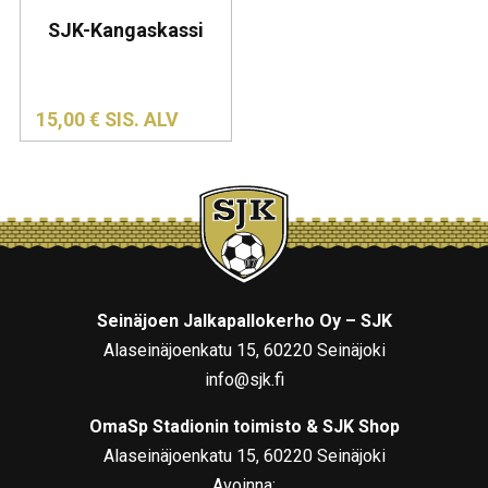
SJK-Kangaskassi
15,00
€
SIS. ALV
Seinäjoen Jalkapallokerho Oy – SJK
Alaseinäjoenkatu 15, 60220 Seinäjoki
info@sjk.fi
OmaSp Stadionin toimisto & SJK Shop
Alaseinäjoenkatu 15, 60220 Seinäjoki
Avoinna: