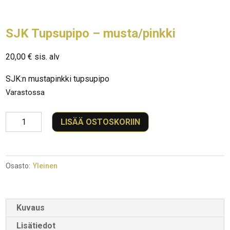
SJK Tupsupipo – musta/pinkki
20,00
€
sis. alv
SJK:n mustapinkki tupsupipo
Varastossa
SJK
LISÄÄ OSTOSKORIIN
Tupsupipo
–
musta/pinkki
Osasto:
Yleinen
määrä
Kuvaus
Lisätiedot