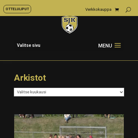
OTTELULIPUT
Verkkokauppa
Valitse sivu
Arkistot
Arkistot