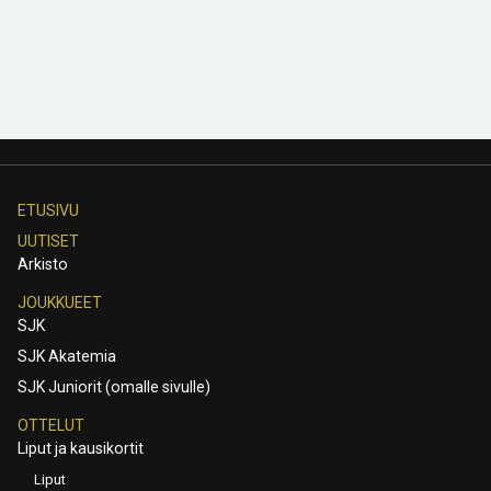
ETUSIVU
UUTISET
Arkisto
JOUKKUEET
SJK
SJK Akatemia
SJK Juniorit (omalle sivulle)
OTTELUT
Liput ja kausikortit
Liput