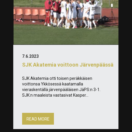
7.6.2023
SJK Akatemia voittoon Järvenpäässä
SJK Akatemia otti toisen peräkkäisen
voittonsa Ykkösessä kaatamalla
vieraskentällä järvenpääläisen JäPS:n 3-1.
SJK:n maaleista vastasivat Kasper...
READ MORE