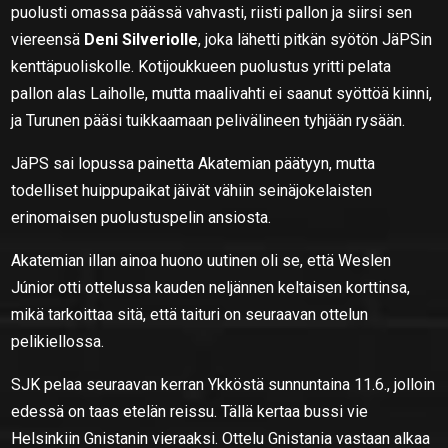
puolusti omassa päässä vahvasti, riisti pallon ja siirsi sen
viereensä
Deni Silveriolle
, joka lähetti pitkän syötön JäPSin
kenttäpuoliskolle. Kotijoukkueen puolustus yritti pelata
pallon alas Laiholle, mutta maalivahti ei saanut syöttöä kiinni,
ja Turunen pääsi tuikkaamaan pelivälineen tyhjään rysään.
JäPS sai lopussa painetta Akatemian päätyyn, mutta
todelliset huippupaikat jäivät vähiin seinäjokelaisten
erinomaisen puolustuspelin ansiosta.
Akatemian illan ainoa huono uutinen oli se, että Weslen
Júnior otti ottelussa kauden neljännen keltaisen korttinsa,
mikä tarkoittaa sitä, että taituri on seuraavan ottelun
pelikiellossa.
SJK pelaa seuraavan kerran Ykköstä sunnuntaina 11.6., jolloin
edessä on taas etelän reissu. Tällä kertaa bussi vie
Helsinkiin Gnistanin vieraaksi. Ottelu Gnistania vastaan alkaa