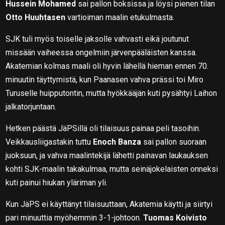
Hussein Mohamed
sai pallon boksissa ja löysi pienen tilan
Otto Huuhtasen
vartioiman maalin etukulmasta.
SJK tuli myös toiselle jaksolle vahvasti eikä joutunut
missään vaiheessa ongelmiin järvenpääläisten kanssa.
Akatemian kolmas maali oli hyvin lähellä hieman ennen 70.
minuutin täyttymistä, kun Paanasen vahva prässi toi Miro
Turuselle huipputontin, mutta hyökkääjän kuti pysähtyi Laihon
jalkatorjuntaan.
Hetken päästä JäPSillä oli tilaisuus painaa peli tasoihin.
Veikkausliigastakin tuttu
Enoch Banza
sai pallon suoraan
juoksuun, ja vahva maalintekijä lähetti painavan laukauksen
kohti SJK-maalin takakulmaa, mutta seinäjokelaisten onneksi
kuti painui hiukan yläriman yli.
Kun JäPS ei käyttänyt tilaisuuttaan, Akatemia käytti ja siirtyi
pari minuuttia myöhemmin 3-1-johtoon.
Tuomas Koivisto