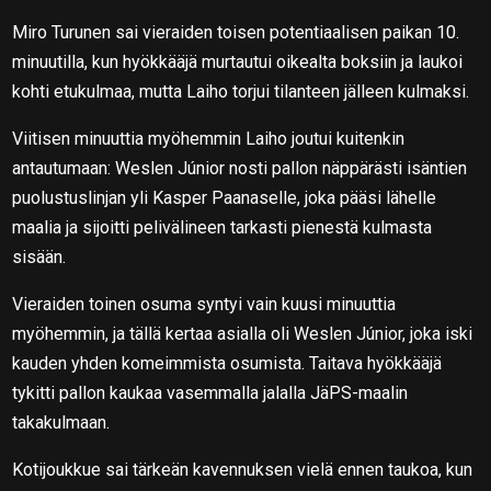
Miro Turunen sai vieraiden toisen potentiaalisen paikan 10.
minuutilla, kun hyökkääjä murtautui oikealta boksiin ja laukoi
kohti etukulmaa, mutta Laiho torjui tilanteen jälleen kulmaksi.
Viitisen minuuttia myöhemmin Laiho joutui kuitenkin
antautumaan: Weslen Júnior nosti pallon näppärästi isäntien
puolustuslinjan yli Kasper Paanaselle, joka pääsi lähelle
maalia ja sijoitti pelivälineen tarkasti pienestä kulmasta
sisään.
Vieraiden toinen osuma syntyi vain kuusi minuuttia
myöhemmin, ja tällä kertaa asialla oli Weslen Júnior, joka iski
kauden yhden komeimmista osumista. Taitava hyökkääjä
tykitti pallon kaukaa vasemmalla jalalla JäPS-maalin
takakulmaan.
Kotijoukkue sai tärkeän kavennuksen vielä ennen taukoa, kun