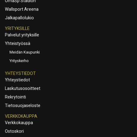
OmaSp Stadion
Wallsport Areena
Jalkapallolukio
YRITYKSILLE
Palvelut yrityksille
Yhteistyössä
Meidän Kaupunki
Yrityskerho
YHTEYSTIEDOT
Yhteystiedot
Laskutusosoitteet
Rekrytointi
Tietosuojaseloste
VERKKOKAUPPA
Verkkokauppa
Ostoskori