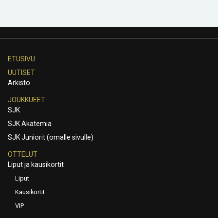
ETUSIVU
UUTISET
Arkisto
JOUKKUEET
SJK
SJK Akatemia
SJK Juniorit (omalle sivulle)
OTTELUT
Liput ja kausikortit
Liput
Kausikortit
VIP