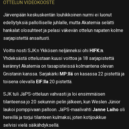
OTTELUN VIDEOKOOSTE
Järvenpään keskuskentän louhikkoinen nurmi ei luonut
edellytyksiä pallolliselle juhlalle, mutta Akatemia selätti
hankalat olosuhteet ja pelasi väkevän ottelun napaten kolme
sarjapistettä ansaitusti.
Voitto nosti SJK:n Ykkösen neljänneksi ohi
HIFK:n
.
Yhdeksästä ottelustaan kuusi voittoa ja 18 sarjapistettä
kerännyt Akatemia on tasapisteissä kolmantena olevan
Gnistanin kanssa. Sarjakärki
MP:llä
on kasassa 22 pistettä ja
toisena olevalla
EIF:lla
20 pistettä.
SJK tuli JäPS-otteluun vahvasti ja loi ensimmäisen
tilanteensa jo 20 sekunnin pelin jälkeen, kun Weslen Júnior
laukoi pomppivaan palloon. JäPS-maalivahti
Janne Laiho
oli
hereillä ja torjui tilanteen kulmaksi, joten kotijoukkue
selvisi
vielä
säikähdyksellä.