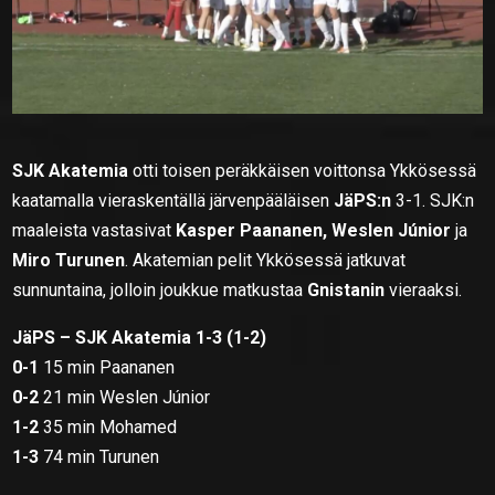
SJK Akatemia
otti toisen peräkkäisen voittonsa Ykkösessä
kaatamalla vieraskentällä järvenpääläisen
JäPS:n
3-1. SJK:n
maaleista vastasivat
Kasper Paananen, Weslen Júnior
ja
Miro Turunen
. Akatemian pelit Ykkösessä jatkuvat
sunnuntaina, jolloin joukkue matkustaa
Gnistanin
vieraaksi.
JäPS – SJK Akatemia 1-3 (1-2)
0-1
15 min Paananen
0-2
21 min Weslen Júnior
1-2
35 min Mohamed
1-3
74 min Turunen