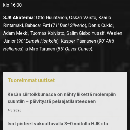
klo 16:00.
SJK Akatemia:
Otto Huuhtanen, Oskari Väistö, Kaarlo
Rintamäki, Babacar Fati (
71’ Deni Silverio
), Denis Cukici,
Adam Mekki, Tuomas Koivisto, Salim Giabo Yussif, Weslen
Júnior (
90’ Eemeli Honkola
), Kasper Paananen (
90’ Altti
Hellemaa
) ja Miro Turunen (
85’ Oliver Günes
).
Tuoreimmat uutiset
Kesän siirtoikkunassa on nähty liikettä molempiin
suuntiin – päivitystä pelaajatilanteeseen
4.8.2026
Isot pisteet vakuuttavalla 3–0 voitolla HJK:sta