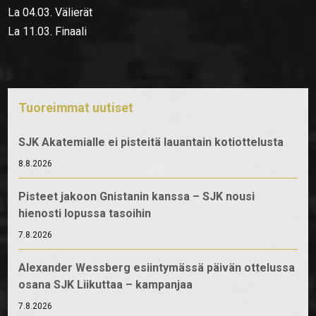
La 04.03. Välierät
La 11.03. Finaali
Tuoreimmat uutiset
SJK Akatemialle ei pisteitä lauantain kotiottelusta
8.8.2026
Pisteet jakoon Gnistanin kanssa – SJK nousi
hienosti lopussa tasoihin
7.8.2026
Alexander Wessberg esiintymässä päivän ottelussa
osana SJK Liikuttaa – kampanjaa
7.8.2026