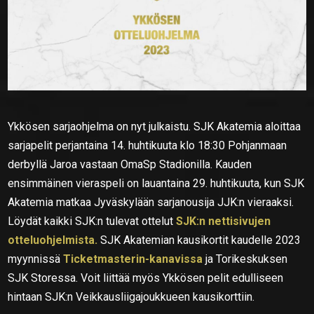
Ykkösen sarjaohjelma on nyt julkaistu. SJK Akatemia aloittaa
sarjapelit perjantaina 14. huhtikuuta klo 18:30 Pohjanmaan
derbyllä Jaroa vastaan OmaSp Stadionilla. Kauden
ensimmäinen vieraspeli on lauantaina 29. huhtikuuta, kun SJK
Akatemia matkaa Jyväskylään sarjanousija JJK:n vieraaksi.
Löydät kaikki SJK:n tulevat ottelut
SJK:n nettisivujen
otteluohjelmista.
SJK Akatemian kausikortit kaudelle 2023
myynnissä
Ticketmasterin-kanavissa
ja Torikeskuksen
SJK Storessa. Voit liittää myös Ykkösen pelit edulliseen
hintaan SJK:n Veikkausliigajoukkueen kausikorttiin.