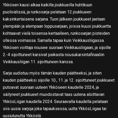
Ykkösen kausi alkaa kaikilla joukkueilla huhtikuun
puolivälissä, ja runkosarja pelataan 12 joukkueen
kaksinkertaisena sarjana. Tuon jälkeen joukkueet jaetaan
ylempään ja alempaan loppusarjaan, joissa kuusi joukkuetta
kohtaavat vielä toisensa kertaalleen, runkosarjan pisteiden
ollessa voimassa. Samalla tapaa kuin Veikkausliigassa.
Ykkösen voittaja nousee suoraan Veikkausliigaan, ja sijoille
2.-4 sijoittuneet karsivat paikasta nousukarsintafinaaliin
Veikkausliigan 11. sijoittuneen kanssa.
Sarja uudistuu myös tämän kauden päätteeksi, ja siten
kauden päätteeksi sijoille 10., 11. ja 12. sijoittuneet joukkueet
putoavat suoraan uuteen Ykköseen kaudelle 2024, ja
säilyneet joukkueet muodostavat taas uutena aloittavan
YkkösLiigan kaudella 2024. Seuraavalla kaudella pelataan
siis uusia sarjoja joka tapauksessa; uutta YkkösLiigaa tai
uusiutunutta Ykköstä.