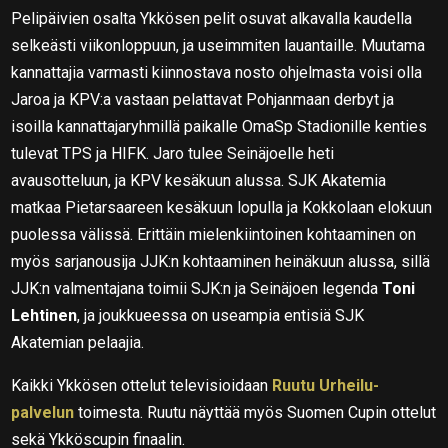
Pelipäivien osalta Ykkösen pelit osuvat alkavalla kaudella
selkeästi viikonloppuun, ja useimmiten lauantaille. Muutama
kannattajia varmasti kiinnostava nosto ohjelmasta voisi olla
Jaroa ja KPV:a vastaan pelattavat Pohjanmaan derbyt ja
isoilla kannattajaryhmillä paikalle OmaSp Stadionille kenties
tulevat TPS ja HIFK. Jaro tulee Seinäjoelle heti
avausotteluun, ja KPV kesäkuun alussa. SJK Akatemia
matkaa Pietarsaareen kesäkuun lopulla ja Kokkolaan elokuun
puolessa välissä. Erittäin mielenkiintoinen kohtaaminen on
myös sarjanousija JJK:n kohtaaminen heinäkuun alussa, sillä
JJK:n valmentajana toimii SJK:n ja Seinäjoen legenda
Toni
Lehtinen
, ja joukkueessa on useampia entisiä SJK
Akatemian pelaajia.
Kaikki Ykkösen ottelut televisioidaan
Ruutu Urheilu-
palvelun
toimesta. Ruutu näyttää myös Suomen Cupin ottelut
sekä Ykköscupin finaalin.