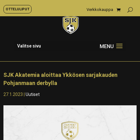
OTTELULIPUT
Verkkokauppa
Valitse sivu
SJK Akatemia aloittaa Ykkösen sarjakauden
Pohjanmaan derbylla
27.1.2023
|
Uutiset