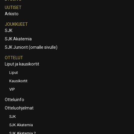
UUTISET
Arkisto
JOUKKUEET
SJK
SJK Akatemia
SJK Juniorit (omalle sivulle)
OTTELUT
Liput ja kausikortit
Liput
Kausikortit
VIP
Otteluinfo
Otteluohjelmat
SJK
SJK Akatemia
SJK Akatemia 2