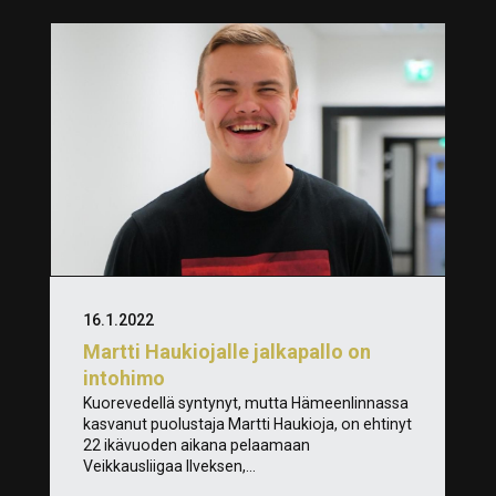
16.1.2022
Martti Haukiojalle jalkapallo on
intohimo
Kuorevedellä syntynyt, mutta Hämeenlinnassa
kasvanut puolustaja Martti Haukioja, on ehtinyt
22 ikävuoden aikana pelaamaan
Veikkausliigaa Ilveksen,...