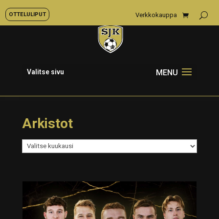
OTTELULIPUT
Verkkokauppa
Valitse sivu
Arkistot
Arkistot