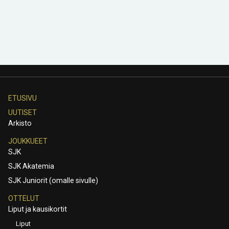
ETUSIVU
UUTISET
Arkisto
JOUKKUEET
SJK
SJK Akatemia
SJK Juniorit (omalle sivulle)
OTTELUT
Liput ja kausikortit
Liput