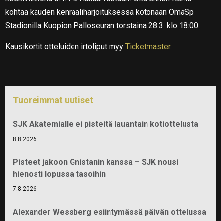
kohtaa kauden kenraaliharjoituksessa kotonaan OmaSp
Stadionilla Kuopion Palloseuran torstaina 28.3. klo 18:00.
Kausikortit otteluiden irtoliput myy
Ticketmaster
.
Tuoreimmat uutiset
SJK Akatemialle ei pisteitä lauantain kotiottelusta
8.8.2026
Pisteet jakoon Gnistanin kanssa – SJK nousi
hienosti lopussa tasoihin
7.8.2026
Alexander Wessberg esiintymässä päivän ottelussa