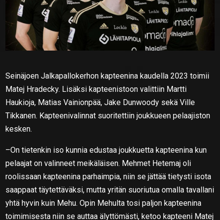
Seinäjoen Jalkapallokerhon kapteenina kaudella 2023 toimii
Matej Hradecky. Lisäksi kapteenistoon valittiin Martti
Haukioja, Matias Vainionpää, Jake Dunwoody sekä Ville
Tikkanen. Kapteenivalinnat suoritettiin joukkueen pelaajiston
kesken.
–On tietenkin iso kunnia edustaa joukkuetta kapteenina kun
pelaajat on valinneet meikäläisen. Mehmet Hetemaj oli
roolissaan kapteenina parhaimpia, niin se jättää tietysti isota
saappaat täytettäväksi, mutta yritän suoriutua omalla tavallani
yhtä hyvin kuin Mehu. Opin Mehulta tosi paljon kapteenina
toimimisesta niin se auttaa älyttömästi, ketoo kapteeni Matej