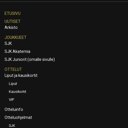
ETUSIVU
UUTISET
Arkisto
JOUKKUEET
SJK
SJK Akatemia
SJK Juniorit (omalle sivulle)
OTTELUT
Liput ja kausikortit
Liput
Kausikortit
VIP
Otteluinfo
Otteluohjelmat
SJK