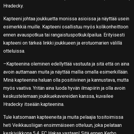
Hradecky.
Kapteeni johtaa joukkuetta monissa asioissa ja näyttää usein
esimerkkiä muille. Kapteeni osallistuu myös kolikonheittoon
ennen avauspotkua tai rangaistuspotkukilpailua. Erityisesti
kapteeni on tärkeä linkki joukkueen ja erotuomarien välillä
otteluissa.
–Kapteenina oleminen edellyttää vastuuta ja sitä että on aina
avoin auttamaan muita ja näyttää mallia omalla esimerkillään.
Minä kapteenina haluan olla positiivinen ja kannustava, mutta
myös vaativa. Yritän aina luoda hyvän ilmapiirin ja olla avoin
keskustelemaan joukkuekavereiden kanssa, kuvailee
Hradecky itseään kapteenina.
Tule katsomaan kapteeneita ja muita pelaajia tositoimissa
heti Veikkausliigan ensimmäiseen otteluun, joka pelataan
keskiviikkona 5.4. FC Hakaa vastaan! Sitä ennen Kerho