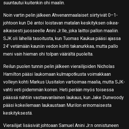
suuntautui kuitenkin ohi maalin.
Noin vartin pelin jälkeen Ahvenanmaalaiset siirtyivät 0–1-
johtoon kun Dé antoi loistavan matalan keskityksen oikea-
aikaisesti juosseelle Anini Jr:lle, joka laittoi pallon maaliin.
SJK oli lähellä tasoitusta, kun Tuomas Kaukua pääsi ajassa
24′ vetämään kauniin vedon kohti takanurkkaa, mutta pallo
meni vain hieman ohi tolpan väärältä puolelta.
Reilun puolen tunnin pelin jälkeen vierailijoiden Nicholas
Hamilton pääsi laukomaan kulmapotkusta voimakkaan
volleyn kohti Markus Uusitalon vartioimaa maalia, mutta SJK-
vahti veti pidemmän korren. Heti perään myös toisessa
päässä nähtiin vastaavanlainen laukaus, kun Jake Dunwoody
pääsi kokeilemaan laukaustaan Murilon erinomaisesta
keskityksestä.
Vierailijat lisäsivät johtoaan Samuel Anini Jr:n onnistuneen