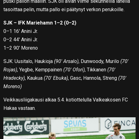
puski pallon maaliin. SJK oli aivan viime sekunneilla lähellä
tasoittaa pelin, mutta pallo ei päätynyt verkon perukoille.
SJK – IFK Mariehamn 1–2 (0–2)
0–1 16′ Anini Jr.
0–2 44′ Anini Jr.
1–2 90′ Moreno
SJK: Uusitalo, Haukioja
(90′ Arsalo)
, Dunwoody, Murilo
(70′
Rojas)
, Yegbe, Kemppainen
(70′ Ofori)
, Tikkanen
(70′
Hradecky)
, Kaukua
(70′ Ebuka)
, Gasc, Hannola, Streng
(70′
Moreno)
Veikkausliigakausi alkaa 5.4. kotiottelulla Valkeakosen FC
Hakaa vastaan.