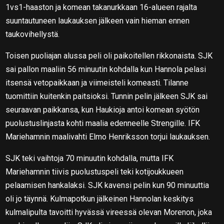
1vs1-haaston ja komean takanurkkaan 16-alueen rajalta
suuntautuneen laukauksen jälkeen vain hieman ennen
taukovihellystä.
Toisen puoliajan alussa peli oli paikoitellen rikkonaista. SJK
sai pallon maaliin 56 minuutin kohdalla kun Hannola pelasi
itsensä vetopaikkaan ja viimeisteli komeasti. Tilanne
tuomittiin kuitenkin paitsioksi. Tunnin pelin jälkeen SJK sai
seuraavan paikkansa, kun Haukioja antoi komean syötön
puolustuslinjasta kohti maalia edenneelle Strengille. IFK
Mariehamnin maalivahti Elmo Henriksson torjui laukauksen.
SJK teki vaihtoja 70 minuutin kohdalla, mutta IFK
Mariehamnin tiivis puolustuspeli teki kotijoukkueen
pelaamisen hankalaksi. SJK kavensi pelin kun 90 minuuttia
oli jo täynnä. Kulmapotkun jälkeinen Hannolan keskitys
kulmalipulta tavoitti hyvässä vireessä olevan Morenon, joka