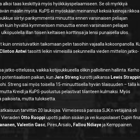
ja alkoi taas keskittyä myös hyökkäyspelaamiseen. Se oli myrkkyä
sähtävän maalin myötä. KuPS ei myöskään meinannut keksiä keinoja rikkoa
ijoukkue siirtyi parikymmentä minuuttia ennen varsinaisen peliajan
än kuin hyvältä kymmenisen minuuttia ennen varsinaisen peliajan
ulkopuolella illan toisen keltaisen korttinsa ja lensi punaisella ulos.
t kuin onnistuivatkin taikomaan pelin tasoihin vajaalla kokoonpanolla. 
Clinton Antwi
tasoitti leikin viimeisillä sekunneilla vieden mittelön jatko-
tko-ottelussa, vaikka kotijoukkueella olikin pallollinen hallinta. Kerho
n potentiaalisen paikan, kun
Jere Streng
kurotti jalkansa
Lewis Strappi
hi. Streng sai myös toisella 15-minuuttisella hyvän tilaisuuden – tällä 
mutta Kreidl ja KuPS-puolustus pelastivat tilanteen kulmaksi. Myös
 paikoista, mutta tuloksetta.
ratkaisuun tarvittiin 20 laukojaa. Viimeisessä parissa SJK:n vetäjänä oli
. Vieraiden
Otto Ruoppi
upotti pallon sisään ja vei kuopiolaiset Cupin fina
ananen, Valentin Gasc
, Pires,
Arsalo
, Fallou Ndiaye
ja Kemppainen.