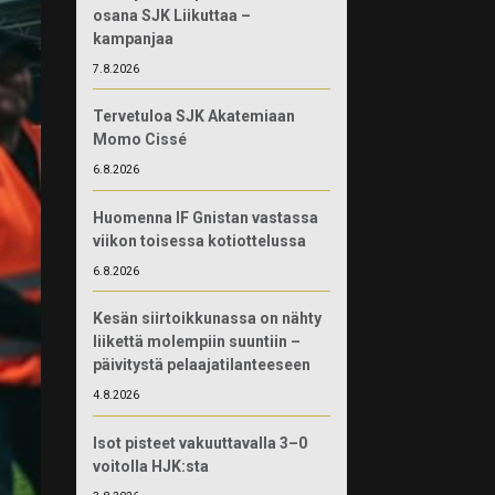
osana SJK Liikuttaa –
kampanjaa
7.8.2026
Tervetuloa SJK Akatemiaan
Momo Cissé
6.8.2026
Huomenna IF Gnistan vastassa
viikon toisessa kotiottelussa
6.8.2026
Kesän siirtoikkunassa on nähty
liikettä molempiin suuntiin –
päivitystä pelaajatilanteeseen
4.8.2026
Isot pisteet vakuuttavalla 3–0
voitolla HJK:sta