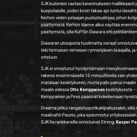
SJK kuitenkin vastasi kavennukseen mallikkaasti 
kuopiolaisille, joiden kovin takaa-ajo tuntui läs
Kerhon viiden pelaajan puolustuslinjaa, johon kot
päättymistä. Kerhon tilanne alkoi näyttää enemm
päättymistä, sillä KuPSin Diawara otti pelitilanteen 
Diawaran ulosajosta huolimatta vieraat onnistuiva
teki hirmuisen viimeisen rynnistyksen lisäajalla, ja
otteluun.
SJK ei onnistunut hyödyntämään miesylivoimaansa ja
rakensi ensimmäisellä 15-minuuttisella vain yhde
matalaan keskitykseen, mutta pallo painui maalin o
maalin edessä
Otto Kemppaisen
keskityksestä – 
Kemppainen ja Pires pääsivät kokeilemaan hyvistä
Draama jatkui rangaistuspotkukilpailussakin, sillä 
maalivahti Paunio, joka epäonnistui yrityksessään
SJK:lta rankkareilla onnistuivat Streng,
Kasper Pa