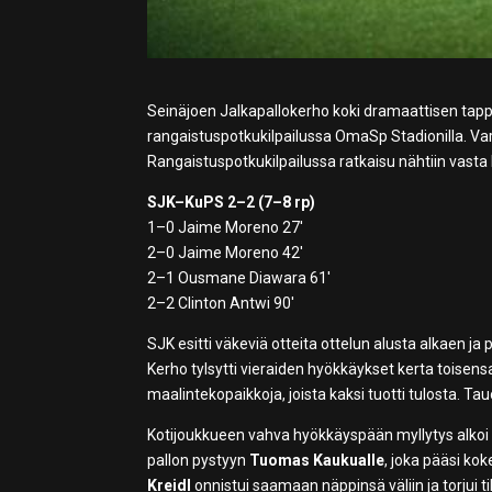
Seinäjoen Jalkapallokerho koki dramaattisen tapp
rangaistuspotkukilpailussa OmaSp Stadionilla. Vars
Rangaistuspotkukilpailussa ratkaisu nähtiin vas
SJK–KuPS 2–2 (7–8 rp)
1–0 Jaime Moreno 27′
2–0 Jaime Moreno 42′
2–1 Ousmane Diawara 61′
2–2 Clinton Antwi 90′
SJK esitti väkeviä otteita ottelun alusta alkaen ja
Kerho tylsytti vieraiden hyökkäykset kerta toisensa 
maalintekopaikkoja, joista kaksi tuotti tulosta. T
Kotijoukkueen vahva hyökkäyspään myllytys alk
pallon pystyyn
Tuomas Kaukualle
, joka pääsi ko
Kreidl
onnistui saamaan näppinsä väliin ja torjui t