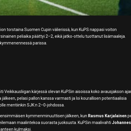
ion torstaina Suomen Cupin välierissä, kun KuPS nappasi voiton
inainen peliaika päättyi 2–2, eikä jatko-ottelu tuottanut lisämaaleja.
ta kymmenennessä parissa.
 piti Veikkausliigan kärjessä olevan KuPSin aisoissa koko avausjakson aja
jälkeen, pelasi pallon kanssa varmasti ja loi kourallisen potentiaalisia
auolle mentiinkin SJK:n 2–0-johdossa.
oi ensimmäisen kymmenminuuttisen jälkeen, kun
Rasmus Karjalainen
pe
keilemaan maalintekoa suorasta juoksusta. KuPSin maalivahti
Johanne
ilanteen kulmaksi.