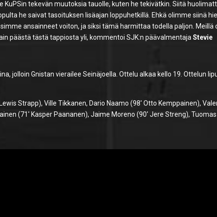
KuPSin tekevän muutoksia tauolle, kuten he tekivätkin. Siitä huolimat
Lopulta he saivat tasoituksen lisäajan loppuhetkillä. Ehkä olimme siinä h
imme ansainneet voiton, ja siksi tämä harmittaa todella paljon. Meillä o
 vain päästä tästä tappiosta yli, kommentoi SJK:n päävalmentaja
Stevie
 jolloin Gnistan vierailee Seinäjoella. Ottelu alkaa kello 19. Ottelun lip
′ Lewis Strapp), Ville Tikkanen, Dario Naamo (98′ Otto Kemppainen), Vale
lainen (71′ Kasper Paananen), Jaime Moreno (90′ Jere Streng), Tuomas