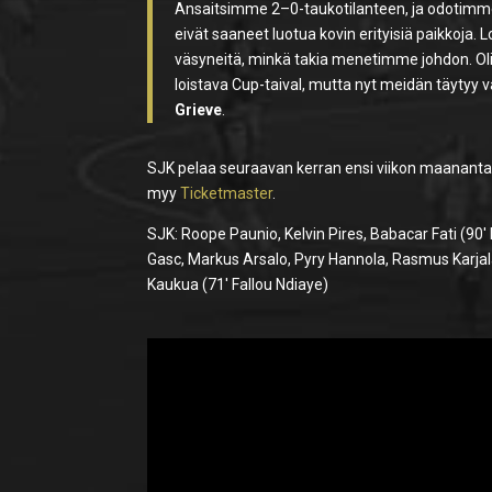
Ansaitsimme 2–0-taukotilanteen, ja odotimme 
eivät saaneet luotua kovin erityisiä paikkoja. 
väsyneitä, minkä takia menetimme johdon. Olis
loistava Cup-taival, mutta nyt meidän täytyy
Grieve
.
SJK pelaa seuraavan kerran ensi viikon maanantaina,
myy
Ticketmaster
.
SJK: Roope Paunio, Kelvin Pires, Babacar Fati (90
Gasc, Markus Arsalo, Pyry Hannola, Rasmus Karja
Kaukua (71′ Fallou Ndiaye)