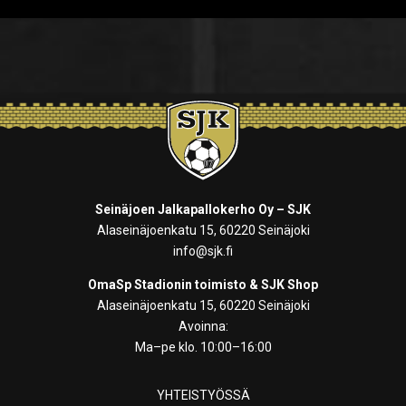
Seinäjoen Jalkapallokerho Oy – SJK
Alaseinäjoenkatu 15, 60220 Seinäjoki
info@sjk.fi
OmaSp Stadionin toimisto & SJK Shop
Alaseinäjoenkatu 15, 60220 Seinäjoki
Avoinna:
Ma–pe klo. 10:00–16:00
YHTEISTYÖSSÄ