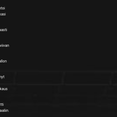
toi
kasi
aasti
viivan
allon
nyt
kkaus
tti
aliin.