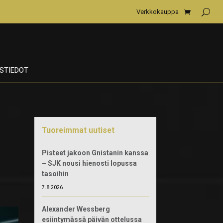
Verkkokauppa
STIEDOT
Tuoreimmat uutiset
Pisteet jakoon Gnistanin kanssa
– SJK nousi hienosti lopussa
tasoihin
7.8.2026
Alexander Wessberg
esiintymässä päivän ottelussa