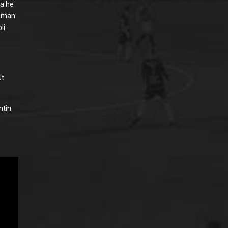
ta he
ieman
li
ut
ntin