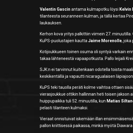
Valentin Gascin
antama kulmapotku löysi
Kelvin 
tilanteesta seuranneen kulman, ja tällä kertaa Pi
laukauksen.
Kerhon kova yritys palkittiin viimein 27. minuutil
KuPS-puolustajien kautta
Jaime Morenolle
, jok
Kotijoukkueen toinen osuma oli syntyä varkain enn
takaa lähteneestä vapaapotkusta. Pallo leijaili Krei
SJK:n ei tarvinnut kuitenkaan odotella toista maalia
keskikentällä ja vapautti nicaragualaisen läpiajoo
KuPS teki tauolla peräti kolme vaihtoa ottaen sis
vierasjoukkue ottikin hallinnan heti toisen jakson 
huippupaikka tuli 52. minuutilla, kun
Matias Silta
pelasti tilanteen kulmaksi.
Vieraat onnistuivat iskemään illan ensimmäisensä 
pallon kriittisessä paikassa, minkä myötä
Diawara