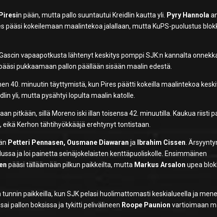
Piresi
n pään, mutta pallo suuntautui Kreidlin kautta yli.
Pyry Hannola
an
res pääsi kokeilemaan maalintekoa jalallaan, mutta KuPS-puolustus blok
la. Gascin vapaapotkusta lähtenyt keskitys pomppi SJK:n kannalta onnekk
a pääsi pukkaamaan pallon päällään sisään maalin edestä.
en 40. minuutin täyttymistä, kun Pires päätti kokeilla maalintekoa keski
dlin yli, mutta pysähtyi lopulta maalin katolle.
an pitkään, sillä Moreno iski illan toisensa 42. minuutilla.
Kaukua
riisti p
n, eikä Kerhon tähtihyökkääjä erehtynyt tontistaan.
ään
Petteri Pennasen, Ousmane Diawaran
ja
Ibrahim Cissen
. Ärsyynty
alussa ja loi painetta seinäjokelaisten kenttäpuoliskolle. Ensimmäinen
nen
pääsi tälläämään pilkun paikkeilta, mutta
Markus Arsalon
upea blo
tunnin paikkeilla, kun SJK pelasi huolimattomasti keskialueella ja mene
sai pallon boksissa ja tykitti pelivälineen
Roope Paunion
vartioimaan ma