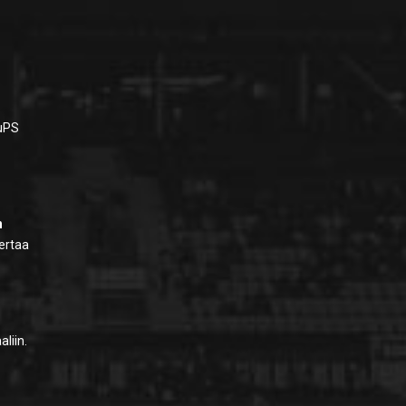
KuPS
n
kertaa
aliin.