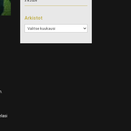
3.8.2026
Arkistot
Arkistot
n.
lasi
s