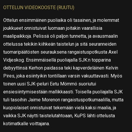
OTTELUN VIDEOKOOSTE (RUUTU)
Ottelun ensimmäinen puoliaika oli tasainen, ja molemmat
joukkueet onnistuivat luomaan joitakin vaarallisia
maalipaikkoja. Pelissä oli paljon tunnetta, ja avausmaalin
ottelussa tekikin kiihkeän taistelun ja sitä seuranneiden
tuomaripäätösten seurauksena rangaistuspotkusta Axel
Vidjeskog. Ensimmäisellä puoliajalla SJK:n topparina
debyyttinsä Kerhon paidassa teki kapverdeläinen Kelvin
Pires, joka esiintyikin tontillaan varsin vakuuttavasti. Myös
toinen uusi SJK-peluri Eetu Mömmö suoriutui
ensiesiintymisestään mallikkaasti. Toisella puoliajalla SJK
tuli tasoihin Jaime Morenon rangaistuspotkumaalilla, mutta
kuopiolaiset onnistuivat tekemään vielä kaksi maalia, ja
vaikka SJK näytti taistelutahtoaan, KuPS lähti ottelusta
kotimatkalle voittajana.