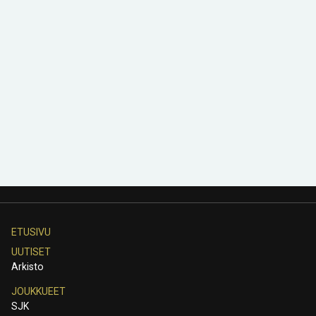
ETUSIVU
UUTISET
Arkisto
JOUKKUEET
SJK