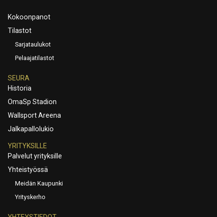
Kokoonpanot
Tilastot
Sarjataulukot
Pelaajatilastot
SEURA
Historia
OmaSp Stadion
Wallsport Areena
Jalkapallolukio
YRITYKSILLE
Palvelut yrityksille
Yhteistyössä
Meidän Kaupunki
Yrityskerho
YHTEYSTIEDOT