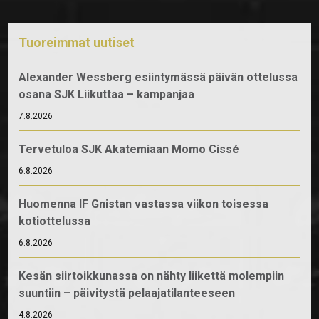
Tuoreimmat uutiset
Alexander Wessberg esiintymässä päivän ottelussa
osana SJK Liikuttaa – kampanjaa
7.8.2026
Tervetuloa SJK Akatemiaan Momo Cissé
6.8.2026
Huomenna IF Gnistan vastassa viikon toisessa
kotiottelussa
6.8.2026
Kesän siirtoikkunassa on nähty liikettä molempiin
suuntiin – päivitystä pelaajatilanteeseen
4.8.2026