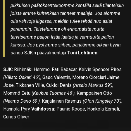
pikkuisen päätöksentekoomme kentällä sekä tilanteisiin
joista emme kuitenkaan tehneet maaleja. Jos aiomme
olla vahvoja liigassa, meidän tulee tehdä nuo asiat
paremmin. Taistelumme oli erinomaista mutta
tarvitsemme paljon lisää laatua ja varmuutta pallon
kanssa. Jos pystymme siihen, pärjäämme oikein hyvin,
sanoo SJK:n päävalmentaja
Toni Lehtinen
.
SJK:
Riihimäki Hemmo, Fati Babacar, Kelvin Spencer Pires
(Väistö Oskari 46′)
, Gasc Valentin, Moreno Ciorciari Jaime
Jose, Tikkanen Ville, Cukici Denis
(Arsalo Markus 59′)
,
Mömmö Eetu
(Kaukua Tuomas 46′)
, Kemppainen Otto
(Naamo Dario 59′)
, Karjalainen Rasmus
(Ofori Kingsley 70′)
,
Hannola Pyry
Vaihdossa:
Paunio Roope, Honkola Eemeli,
Günes Oliver