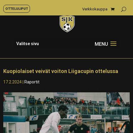
OTTELULIPUT
Verkkokauppa
Valitse sivu
Kuopiolaiset veivät voiton Liigacupin ottelussa
17.2.2024
|
Raportit