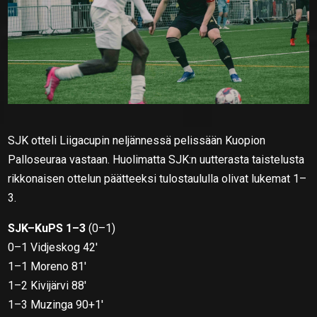
SJK otteli Liigacupin neljännessä pelissään Kuopion
Palloseuraa vastaan. Huolimatta SJK:n uutterasta taistelusta
rikkonaisen ottelun päätteeksi tulostaululla olivat lukemat 1–
3.
SJK–KuPS 1–3
(0–1)
0–1 Vidjeskog 42′
1–1 Moreno 81′
1–2 Kivijärvi 88′
1–3 Muzinga 90+1′