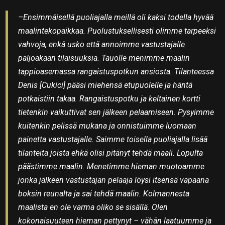
–Ensimmäisellä puoliajalla meillä oli kaksi todella hyvää
maalintekopaikkaa. Puolustuksellisesti olimme tarpeeksi
vahvoja, enkä usko että annoimme vastustajalle
paljoakaan tilaisuuksia. Tauolle menimme maalin
tappioasemassa rangaistuspotkun ansiosta. Tilanteessa
Denis [Cukici] pääsi miehensä etupuolelle ja häntä
potkaistiin takaa. Rangaistuspotku ja keltainen kortti
tietenkin vaikuttivat sen jälkeen pelaamiseen. Pysyimme
kuitenkin pelissä mukana ja onnistuimme luomaan
painetta vastustajalle. Saimme toisella puoliajalla lisää
tilanteita joista ehkä olisi pitänyt tehdä maali. Lopulta
päästimme maalin. Menetimme hieman muotoamme
jonka jälkeen vastustajan pelaaja löysi itsensä vapaana
boksin reunalta ja sai tehdä maalin. Kolmannesta
maalista en ole varma oliko se sisällä. Olen
kokonaisuuteen hieman pettynyt – vähän laatuumme ja