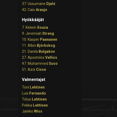
37. Ussumane
Djaló
42. Caio
Araujo
Hyökkääjät
7. Kelwin
Souza
9. Jeremiah
Streng
10. Kasper
Paananen
11. Albin
Björkskog
21. Danila
Bulgakov
27. Apostolos
Vellios
47. Muhammed
Suso
51. Aziz
Cisse
Valmentajat
Toni
Lehtinen
Luis
Fernando
Tiitus
Lehtinen
Pekka
Lehtinen
Jarkko
Wiss