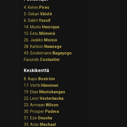
4. Kelvin
Pires
5. Oskari
Väistö
6. Salim
Yussif
14. Murilo
Henrique
15. Eetu
Mömmö
26. Jaakko
Moisio
28. Karlson
Nwanege
43. Souleimane
Bagayogo
Facundo
Costantini
Keskikenttä
8. Aapo
Boström
17. Vertti
Hänninen
19. Elias
Mastokangas
22. Leon
Vesterbacka
23. Armaan
Wilson
30. Prosper
Padera
31. Eze
Onuoha
33. Aniis
Machaal