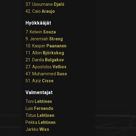
37. Ussumane
Djaló
42. Caio
Araujo
Hyökkääjät
7. Kelwin
Souza
9. Jeremiah
Streng
10. Kasper
Paananen
11. Albin
Björkskog
21. Danila
Bulgakov
27. Apostolos
Vellios
47. Muhammed
Suso
51. Aziz
Cisse
Valmentajat
Toni
Lehtinen
Luis
Fernando
Tiitus
Lehtinen
Pekka
Lehtinen
Jarkko
Wiss