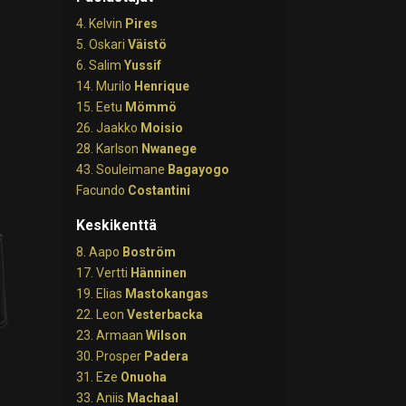
4. Kelvin
Pires
5. Oskari
Väistö
6. Salim
Yussif
14. Murilo
Henrique
15. Eetu
Mömmö
26. Jaakko
Moisio
28. Karlson
Nwanege
43. Souleimane
Bagayogo
Facundo
Costantini
Keskikenttä
8. Aapo
Boström
17. Vertti
Hänninen
19. Elias
Mastokangas
22. Leon
Vesterbacka
23. Armaan
Wilson
30. Prosper
Padera
31. Eze
Onuoha
33. Aniis
Machaal