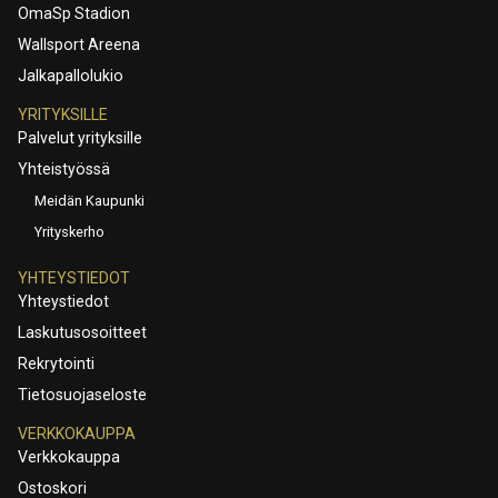
OmaSp Stadion
Wallsport Areena
Jalkapallolukio
YRITYKSILLE
Palvelut yrityksille
Yhteistyössä
Meidän Kaupunki
Yrityskerho
YHTEYSTIEDOT
Yhteystiedot
Laskutusosoitteet
Rekrytointi
Tietosuojaseloste
VERKKOKAUPPA
Verkkokauppa
Ostoskori