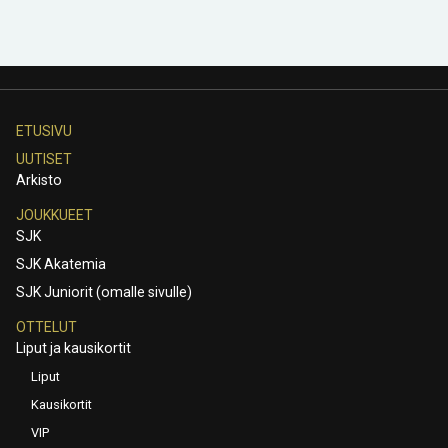
ETUSIVU
UUTISET
Arkisto
JOUKKUEET
SJK
SJK Akatemia
SJK Juniorit (omalle sivulle)
OTTELUT
Liput ja kausikortit
Liput
Kausikortit
VIP