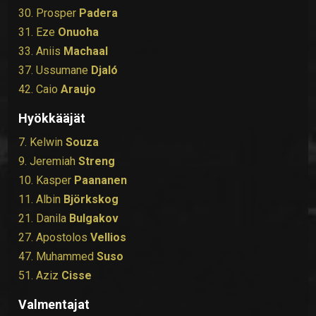
30. Prosper
Padera
31. Eze
Onuoha
33. Aniis
Machaal
37. Ussumane
Djaló
42. Caio
Araujo
Hyökkääjät
7. Kelwin
Souza
9. Jeremiah
Streng
10. Kasper
Paananen
11. Albin
Björkskog
21. Danila
Bulgakov
27. Apostolos
Vellios
47. Muhammed
Suso
51. Aziz
Cisse
Valmentajat