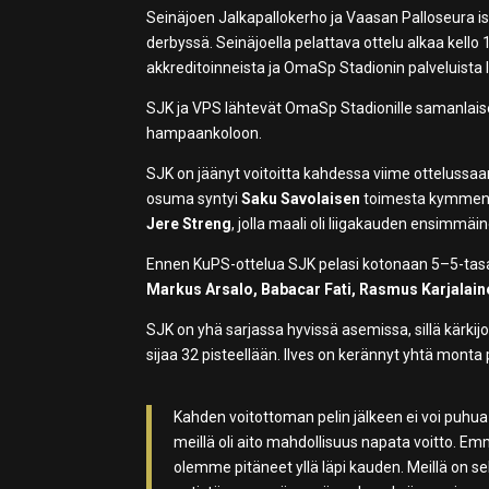
Seinäjoen Jalkapallokerho ja Vaasan Palloseura
derbyssä. Seinäjoella pelattava ottelu alkaa kello 
akkreditoinneista ja OmaSp Stadionin palveluista
SJK ja VPS lähtevät OmaSp Stadionille samanlaises
hampaankoloon.
SJK on jäänyt voitoitta kahdessa viime ottelussaan
osuma syntyi
Saku Savolaisen
toimesta kymmenise
Jere Streng
, jolla maali oli liigakauden ensimmäi
Ennen KuPS-ottelua SJK pelasi kotonaan 5–5-tasa
Markus Arsalo, Babacar Fati, Rasmus Karjalai
SJK on yhä sarjassa hyvissä asemissa, sillä kärkij
sijaa 32 pisteellään. Ilves on kerännyt yhtä mont
Kahden voitottoman pelin jälkeen ei voi puhua
meillä oli aito mahdollisuus napata voitto. 
olemme pitäneet yllä läpi kauden. Meillä on sel