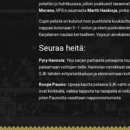
pelattiin jo huhtikuussa, jolloin joukkueet tasasi
Moreno
, VPS:n osumasta
Martti Haukioja
, jonk
Cupin pelistä on kulunut noin puolitoista kuukautta
nappasi kotonaan 5–1-voiton ja eteni puolivälieri
Karjalainen naulasi kertaalleen. Vepsun ainokaisesta
Seuraa heitä:
Pyry Hannola:
Yksi sarjan parhaista pelaajista n
palaamaan voittojen tielle. Hannolan nerokkaat s
SJK-tähden erityistarkkailuun ja eliminoimaan k
Roope Paunio:
Upeaa kautta pelaava SJK-vahti o
ovat korkealla, vaikka tappiota tai tasapeliä ei vo
joten Pauniolta vaaditaan nappionnistumista.