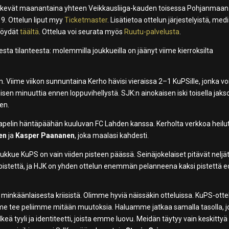
 iskevät maanantaina yhteen Veikkausliiga-kauden toisessa Pohjanmaan
19. Ottelun liput myy
Ticketmaster
. Lisätietoa ottelun järjestelyistä, med
 löydät
täältä
. Ottelua voi seurata myös
Ruutu-palvelusta
.
ta tilanteesta: molemmilla joukkueilla on jäänyt viime kierroksilta
. Viime viikon sunnuntaina Kerho hävisi vieraissa 2–1 KuPSille, jonka vo
n minuuttia ennen loppuvihellystä. SJK:n ainokaisen iski toisella jakso
nen.
pelin häntäpäähän kuuluvan FC Lahden kanssa. Kerholta verkkoa heilut
nen
ja
Kasper Paananen
, joka maalasi kahdesti.
oukkue KuPS on vain viiden pisteen päässä. Seinäjokelaiset pitävät neljä
a pistettä, ja HJK on yhden ottelun enemmän pelanneena kaksi pistettä ed
 minkäänlaisesta kriisistä. Olimme hyviä näissäkin otteluissa. KuPS-ott
Emme tee peliimme mitään muutoksia. Haluamme jatkaa samalla tasolla, j
keä tyyli ja identiteetti, joista emme luovu. Meidän täytyy vain keskittyä