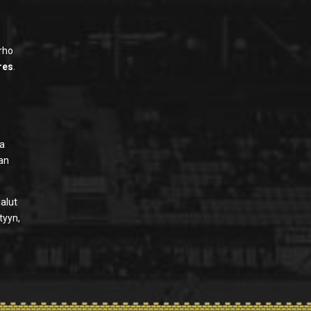
erho
res
.
ja
aan
alut
tyyn,