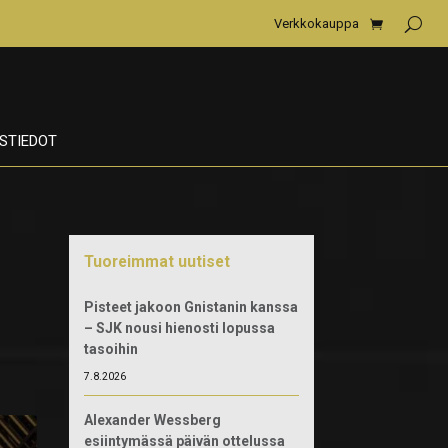
Verkkokauppa
STIEDOT
Tuoreimmat uutiset
Pisteet jakoon Gnistanin kanssa
– SJK nousi hienosti lopussa
tasoihin
7.8.2026
Alexander Wessberg
esiintymässä päivän ottelussa