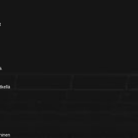
t
ä.
tkellä
aminen