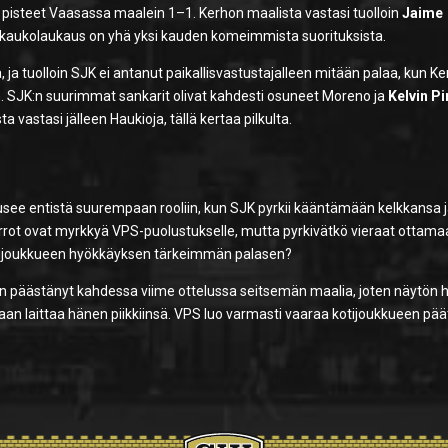
vat pisteet Vaasassa maalein 1–1. Kerhon maalista vastasi tuolloin
Jaime
a kaukolaukaus on yhä yksi kauden komeimmista suorituksista.
, ja tuolloin SJK ei antanut paikallisvastustajalleen mitään palaa, kun K
in. SJK:n suurimmat sankarit olivat kahdesti osuneet Moreno ja
Kelvin Pi
 vastasi jälleen Haukioja, tällä kertaa pilkulta.
ousee entistä suurempaan rooliin, kun SJK pyrkii kääntämään kelkkansa 
iirrot ovat myrkkyä VPS-puolustukselle, mutta pyrkivätkö vieraat ottam
otijoukkueen hyökkäyksen tärkeimmän palasen?
n päästänyt kahdessa viime ottelussa seitsemän maalia, joten näytön h
ikaan laittaa hänen piikkiinsä. VPS luo varmasti vaaraa kotijoukkueen pää