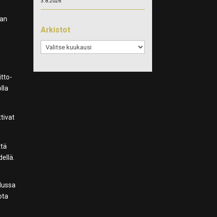
3.8.2026
ian
Arkistot
Arkistot
itto-
lla
tivat
ttä
ellä.
elussa
ota