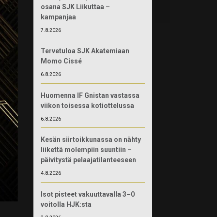
osana SJK Liikuttaa –
kampanjaa
7.8.2026
Tervetuloa SJK Akatemiaan
Momo Cissé
6.8.2026
Huomenna IF Gnistan vastassa
viikon toisessa kotiottelussa
6.8.2026
Kesän siirtoikkunassa on nähty
liikettä molempiin suuntiin –
päivitystä pelaajatilanteeseen
4.8.2026
Isot pisteet vakuuttavalla 3–0
voitolla HJK:sta