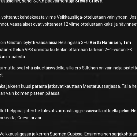
usasioihin, sanoi SJK:n päävalmentaja
Stevie Grieve
.
on voittanut kahdeksasta viime Veikkausliiga-ottelustaan vain yhden. Jos
öt, vaasalaiset ovat voittaneet 12 viime ottelustaan kaksi ja hävinnee
loin Gnistan löylytti vaasalaisia Helsingissä 3–0
Vertti Hännisen, Tim
stan-ottelua VPS onnistui kuitenkin ottamaan tärkeän 2–1-voiton IFK
don
maaleilla.
mutta ovat yhä iskuetäisyydellä, sillä ero SJK:hon on vain neljä pistett
t.
nka jälkeen kuusi parasta jatkavat kauttaan Mestaruussarjassa. Tällä he
kaan vain kolmen pisteen päässä.
llut helppoa, joten he tulevat varmasti aggressiivisella otteella peliin. He
kealta, Grieve arvioi.
n Veikkausliigassa ja kerran Suomen Cupissa. Ensimmäinen sarjakohta