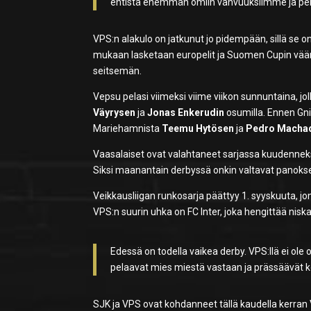
entistä enemmän omiin vahvuuksiimme ja per
VPS:n alakulo on jatkunut jo pidempään, sillä se 
mukaan lasketaan europelit ja Suomen Cupin väänn
seitsemän.
Vepsu pelasi viimeksi viime viikon sunnuntaina, jol
Väyrysen
ja
Jonas Enkerudin
osumilla. Ennen Gni
Mariehamnista
Teemu Hytösen
ja
Pedro Macha
Vaasalaiset ovat valahtaneet sarjassa kuudenneksi 
Siksi maanantain derbyssä onkin valtavat panokse
Veikkausliigan runkosarja päättyy 1. syyskuuta, jo
VPS:n suurin uhka on FC Inter, joka hengittää nis
Edessä on todella vaikea derby. VPS:llä ei ole o
pelaavat mies miestä vastaan ja prässäävät kor
SJK ja VPS ovat kohdanneet tällä kaudella kerra