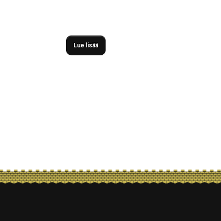
Seinäjoen Jalkapallokerho teki loppukauden mitt
lisäksi option vuodelle 2025.
Lue lisää