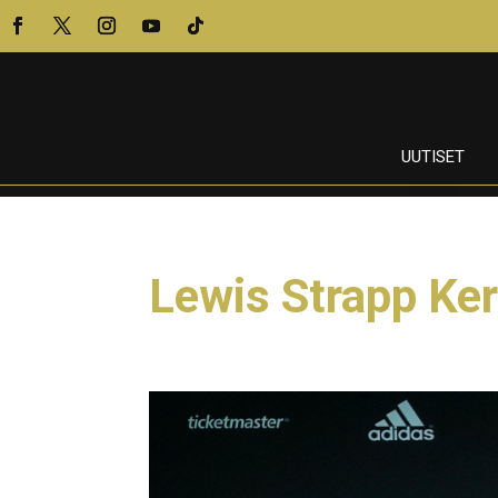
UUTISET
Lewis Strapp Ke
30.8.2024