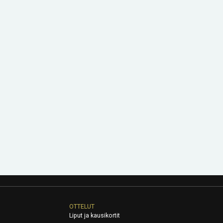
OTTELUT
Liput ja kausikortit