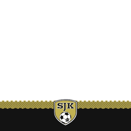
aisen sopimuksen laitapuolustaja
Lewis Strappin
kanssa. Sopimus sisäl