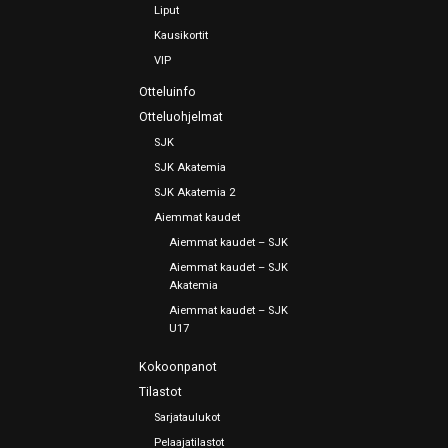
Liput
Kausikortit
VIP
Otteluinfo
Otteluohjelmat
SJK
SJK Akatemia
SJK Akatemia 2
Aiemmat kaudet
Aiemmat kaudet – SJK
Aiemmat kaudet – SJK
Akatemia
Aiemmat kaudet – SJK
U17
Kokoonpanot
Tilastot
Sarjataulukot
Pelaajatilastot