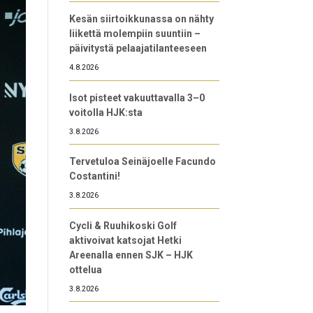
Kesän siirtoikkunassa on nähty
liikettä molempiin suuntiin –
päivitystä pelaajatilanteeseen
4.8.2026
Isot pisteet vakuuttavalla 3–0
voitolla HJK:sta
3.8.2026
Tervetuloa Seinäjoelle Facundo
Costantini!
3.8.2026
Cycli & Ruuhikoski Golf
aktivoivat katsojat Hetki
Areenalla ennen SJK – HJK
ottelua
3.8.2026