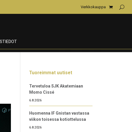
Verkkokauppa
STIEDOT
Tuoreimmat uutiset
Tervetuloa SJK Akatemiaan
Momo Cissé
6.8.2026
Huomenna IF Gnistan vastassa
viikon toisessa kotiottelussa
6.8.2026