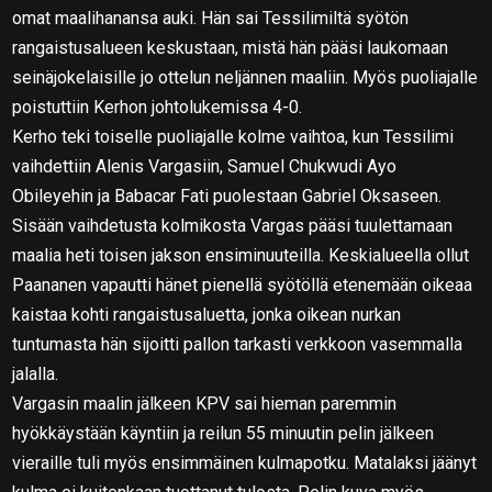
omat maalihanansa auki. Hän sai Tessilimiltä syötön
rangaistusalueen keskustaan, mistä hän pääsi laukomaan
seinäjokelaisille jo ottelun neljännen maaliin. Myös puoliajalle
poistuttiin Kerhon johtolukemissa 4-0.
Kerho teki toiselle puoliajalle kolme vaihtoa, kun Tessilimi
vaihdettiin Alenis Vargasiin, Samuel Chukwudi Ayo
Obileyehin ja Babacar Fati puolestaan Gabriel Oksaseen.
Sisään vaihdetusta kolmikosta Vargas pääsi tuulettamaan
maalia heti toisen jakson ensiminuuteilla. Keskialueella ollut
Paananen vapautti hänet pienellä syötöllä etenemään oikeaa
kaistaa kohti rangaistusaluetta, jonka oikean nurkan
tuntumasta hän sijoitti pallon tarkasti verkkoon vasemmalla
jalalla.
Vargasin maalin jälkeen KPV sai hieman paremmin
hyökkäystään käyntiin ja reilun 55 minuutin pelin jälkeen
vieraille tuli myös ensimmäinen kulmapotku. Matalaksi jäänyt