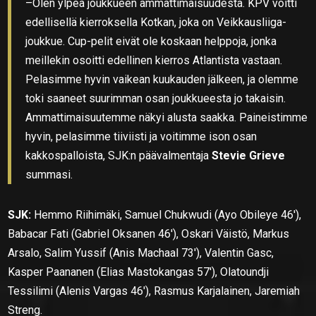
–Olen ylpeä joukkueen ammattimaisuudesta. KPV voitti
edellisellä kierroksella Kotkan, joka on Veikkausliiga-
joukkue. Cup-pelit eivät ole koskaan helppoja, jonka
meillekin osoitti edellinen kierros Atlantista vastaan.
Pelasimme hyvin vaikean kuukauden jälkeen, ja olemme
toki saaneet suurimman osan joukkueesta jo takaisin.
Ammattimaisuutemme näkyi alusta saakka. Paineistimme
hyvin, pelasimme tiiviisti ja voitimme ison osan
kakkospalloista, SJK:n päävalmentaja
Stevie Grieve
summasi.
SJK:
Hemmo Riihimäki, Samuel Chukwudi (Ayo Obileye 46′),
Babacar Fati (Gabriel Oksanen 46′), Oskari Väistö, Markus
Arsalo, Salim Yussif (Anis Machaal 73′), Valentin Gasc,
Kasper Paananen (Elias Mastokangas 57′), Olatoundji
Tessilimi (Alenis Vargas 46′), Rasmus Karjalainen, Jaremiah
Streng.