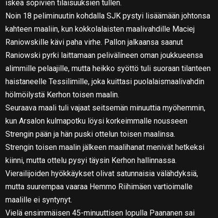
iskeä sopivien tilaisuuksien tullen.
Noin 18 peliminuutin kohdalla SJK pystyi lisäämään johtonsa
kahteen maaliin, kun kokkolalaisten maalivahdille Maciej
Raniowskille kävi paha virhe. Pallon jalkaansa saanut
Raniowski pyrki laittamaan pelivälineen oman joukkueensa
alimmille pelaajille, mutta heikko syöttö tuli suoraan tilanteen
haistaneelle Tessilimille, joka kuittasi puolalaismaalivahdin
hölmöilystä Kerhon toisen maalin.
Seuraava maali tuli vajaat seitsemän minuuttia myöhemmin,
kun Arsalon kulmapotku löysi korkeimmalle nousseen
Strengin pään ja hän puski ottelun toisen maalinsa.
Strengin toisen maalin jälkeen maalihanat menivät hetkeksi
kiinni, mutta ottelu pysyi täysin Kerhon hallinnassa.
Vierailijoiden hyökkäykset olivat satunnaisia välähdyksiä,
mutta suurempaa vaaraa Hemmo Riihimäen vartioimalle
maalille ei syntynyt.
Vielä ensimmäisen 45-minuuttisen lopulla Paananen sai