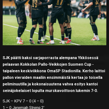
SJK päätti kaksi sarjaporrasta alempana Ykkösessä
pelaavan Kokkolan Pallo-Veikkojen Suomen Cup -
taipaleen keskiviikkona OmaSP Stadionilla. Kerho laittoi
pallon vieraiden maaliin ensimmäistä kertaa jo toisella
peliminuutilla ja kokonaisuutena vahva esitys kantoi
seinäjokelaiset lopulta murskavoittoon lukemin 7-0.
SJK – KPV 7 – 0 (4 – 0)
1 – 0 Jeremiah Streng 2′