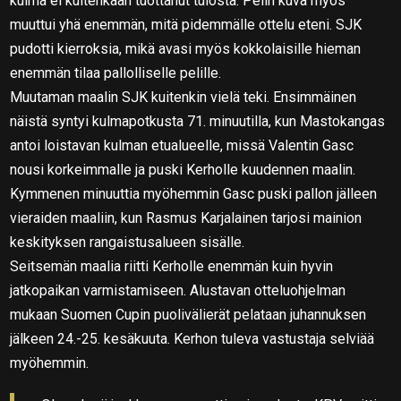
kulma ei kuitenkaan tuottanut tulosta. Pelin kuva myös
muuttui yhä enemmän, mitä pidemmälle ottelu eteni. SJK
pudotti kierroksia, mikä avasi myös kokkolaisille hieman
enemmän tilaa pallolliselle pelille.
Muutaman maalin SJK kuitenkin vielä teki. Ensimmäinen
näistä syntyi kulmapotkusta 71. minuutilla, kun Mastokangas
antoi loistavan kulman etualueelle, missä Valentin Gasc
nousi korkeimmalle ja puski Kerholle kuudennen maalin.
Kymmenen minuuttia myöhemmin Gasc puski pallon jälleen
vieraiden maaliin, kun Rasmus Karjalainen tarjosi mainion
keskityksen rangaistusalueen sisälle.
Seitsemän maalia riitti Kerholle enemmän kuin hyvin
jatkopaikan varmistamiseen. Alustavan otteluohjelman
mukaan Suomen Cupin puolivälierät pelataan juhannuksen
jälkeen 24.-25. kesäkuuta. Kerhon tuleva vastustaja selviää
myöhemmin.