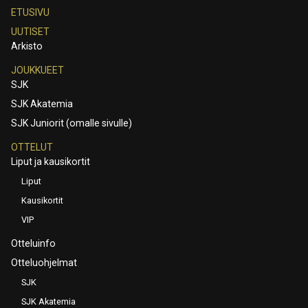
ETUSIVU
UUTISET
Arkisto
JOUKKUEET
SJK
SJK Akatemia
SJK Juniorit (omalle sivulle)
OTTELUT
Liput ja kausikortit
Liput
Kausikortit
VIP
Otteluinfo
Otteluohjelmat
SJK
SJK Akatemia