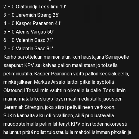
2 – 0 Olatoundji Tessilimi 19′
3 – 0 Jeremiah Streng 25′
4 – 0 Kasper Paananen 41′
5 – 0 Alenis Vargas 50′
6 – 0 Valentin Gasc 71′
7 – 0 Valentin Gasc 81′
Kerho sai otteluun mainion alun, kun haastajana Seinäjoelle
saapunut KPV sai kaivaa pallon maalistaan jo toisella
peliminuutilla. Kasper Paananen voitti pallon keskialueella,
minkä jälkeen Markus Arsalo laittoi pitkällä syötöllä
Olatoundji Tessilimin vauhtiin oikealle laidalle. Tessilimin
mainio matala keskitys löysi maalin edustalle juosseen
Jeremiah Strengin, joka siirsi pelivälineen verkkoon.
SJK:n kannalta alku oli oivallinen, sillä puolustavalla
muodostelmalla peliin lähtenyt KPV olisi todennäköisesti
halunnut pitää nollat tulostaululla mahdollisimman pitkään ja