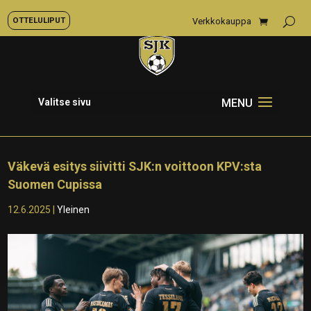
OTTELULIPUT
Verkkokauppa
Valitse sivu
Väkevä esitys siivitti SJK:n voittoon KPV:sta
Suomen Cupissa
12.6.2025
|
Yleinen