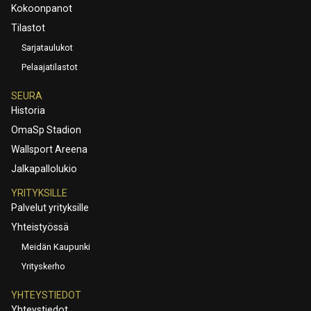
Kokoonpanot
Tilastot
Sarjataulukot
Pelaajatilastot
SEURA
Historia
OmaSp Stadion
Wallsport Areena
Jalkapallolukio
YRITYKSILLE
Palvelut yrityksille
Yhteistyössä
Meidän Kaupunki
Yrityskerho
YHTEYSTIEDOT
Yhteystiedot