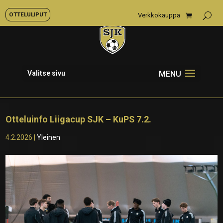
OTTELULIPUT
Verkkokauppa
Valitse sivu
Otteluinfo Liigacup SJK – KuPS 7.2.
4.2.2026
|
Yleinen