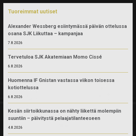
Tuoreimmat uutiset
Alexander Wessberg esiintymässä päivän ottelussa
osana SJK Liikuttaa – kampanjaa
7.8.2026
Tervetuloa SJK Akatemiaan Momo Cissé
6.8.2026
Huomenna IF Gnistan vastassa viikon toisessa
kotiottelussa
6.8.2026
Kesän siirtoikkunassa on nähty liikettä molempiin
suuntiin – päivitystä pelaajatilanteeseen
4.8.2026