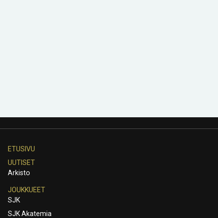
ETUSIVU
UUTISET
Arkisto
JOUKKUEET
SJK
SJK Akatemia