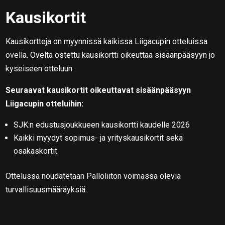
Kausikortit
Kausikortteja on myynnissä kaikissa Liigacupin otteluissa
ovella. Ovelta ostettu kausikortti oikeuttaa sisäänpääsyyn jo
kyseiseen otteluun.
Seuraavat kausikortit oikeuttavat sisäänpääsyyn
Liigacupin otteluihin:
SJK:n edustusjoukkueen kausikortti kaudelle 2026
Kaikki myydyt sopimus- ja yrityskausikortit sekä
osakaskortit
Ottelussa noudatetaan Palloliiton voimassa olevia
turvallisuusmääräyksiä.