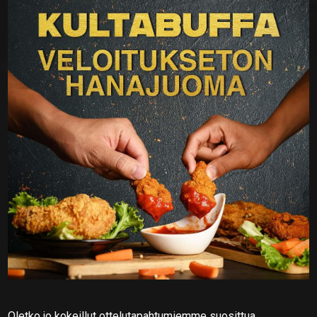
Oletko jo kokeillut ottelutapahtumiemme suosittua