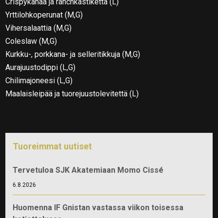
Crispykanaa ja ranchkastiketta (L)
Yrttilohkoperunat (M,G)
Vihersalaattia (M,G)
Coleslaw (M,G)
Kurkku-, porkkana- ja selleritikkuja (M,G)
Aurajuustodippi (L,G)
Chilimajoneesi (L,G)
Maalaisleipää ja tuorejuustolevitettä (L)
Tuoreimmat uutiset
Tervetuloa SJK Akatemiaan Momo Cissé
6.8.2026
Huomenna IF Gnistan vastassa viikon toisessa