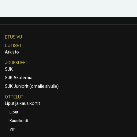
ETUSIVU
UUTISET
Arkisto
JOUKKUEET
SJK
SJK Akatemia
SJK Juniorit (omalle sivulle)
OTTELUT
Liput ja kausikortit
Liput
Kausikortit
VIP