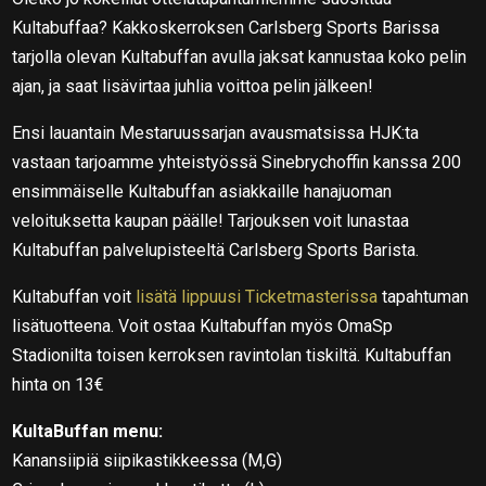
Kultabuffaa? Kakkoskerroksen Carlsberg Sports Barissa
tarjolla olevan Kultabuffan avulla jaksat kannustaa koko pelin
ajan, ja saat lisävirtaa juhlia voittoa pelin jälkeen!
Ensi lauantain Mestaruussarjan avausmatsissa HJK:ta
vastaan tarjoamme yhteistyössä Sinebrychoffin kanssa 200
ensimmäiselle Kultabuffan asiakkaille hanajuoman
veloituksetta kaupan päälle! Tarjouksen voit lunastaa
Kultabuffan palvelupisteeltä Carlsberg Sports Barista.
Kultabuffan voit
lisätä lippuusi Ticketmasterissa
tapahtuman
lisätuotteena. Voit ostaa Kultabuffan myös OmaSp
Stadionilta toisen kerroksen ravintolan tiskiltä. Kultabuffan
hinta on 13€
KultaBuffan menu:
Kanansiipiä siipikastikkeessa (M,G)