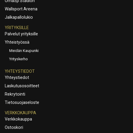
OmaSp Stadion
Wallsport Areena
Jalkapallolukio
YRITYKSILLE
Palvelut yrityksille
Yhteistyössä
Meidän Kaupunki
Yrityskerho
YHTEYSTIEDOT
Yhteystiedot
Laskutusosoitteet
Rekrytointi
Tietosuojaseloste
VERKKOKAUPPA
Verkkokauppa
Ostoskori