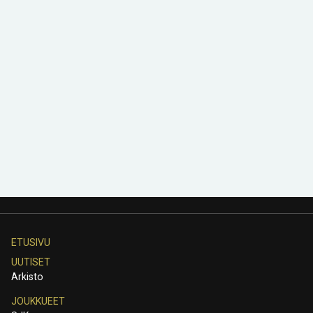
ETUSIVU
UUTISET
Arkisto
JOUKKUEET