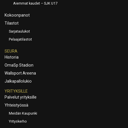
Aiemmat kaudet – SJK U17
Kokoonpanot
Tilastot
Sarjataulukot
Pelaajatilastot
SEURA
Historia
OmaSp Stadion
Wallsport Areena
Jalkapallolukio
YRITYKSILLE
Palvelut yrityksille
Yhteistyössä
Meidän Kaupunki
Yrityskerho