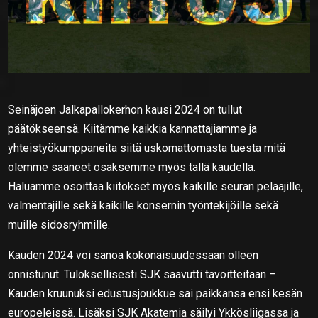
Seinäjoen Jalkapallokerhon kausi 2024 on tullut
päätökseensä. Kiitämme kaikkia kannattajiamme ja
yhteistyökumppaneita siitä uskomattomasta tuesta mitä
olemme saaneet osaksemme myös tällä kaudella.
Haluamme osoittaa kiitokset myös kaikille seuran pelaajille,
valmentajille sekä kaikille konsernin työntekijöille sekä
muille sidosryhmille.
Kauden 2024 voi sanoa kokonaisuudessaan olleen
onnistunut. Tuloksellisesti SJK saavutti tavoitteitaan –
Kauden kruunuksi edustusjoukkue sai paikkansa ensi kesän
europeleissä. Lisäksi SJK Akatemia säilyi Ykkösliigassa ja