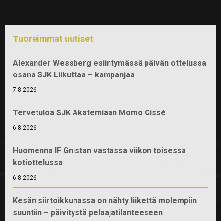
Tuoreimmat uutiset
Alexander Wessberg esiintymässä päivän ottelussa
osana SJK Liikuttaa – kampanjaa
7.8.2026
Tervetuloa SJK Akatemiaan Momo Cissé
6.8.2026
Huomenna IF Gnistan vastassa viikon toisessa
kotiottelussa
6.8.2026
Kesän siirtoikkunassa on nähty liikettä molempiin
suuntiin – päivitystä pelaajatilanteeseen