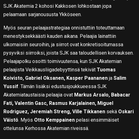
SJK Akatemia 2 kohosi Kakkosen lohkostaan jopa
pelaamaan sarjanoususta Ykköseen.
Myös seuran pelaajastrategiaa onnistuttiin toteuttamaan
menestyksekkäästi kauden aikana. Pelaajia lainattiin
ulkomaisiin seuroihin, ja siirrot ovat konkretisoitumassa
pysyviksi siirroiksi, joista SJK saa taloudellisen korvauksen.
Pelaajapolku osoitti toimivuutensa, kun SJK Akatemian
pelaajista Veikkausliigadebyyttinsä tekivät
Tuomas
Koivisto, Gabriel Oksanen, Kasper Paananen
ja
Salim
Yussif
. Tämän lisäksi edustusjoukkueessa SJK
Akatemiataustaisia pelaajia ovat
Markus Arsalo, Babacar
Fati, Valentin Gasc, Rasmus Karjalainen, Miguel
Rodriguez, Jeremiah Streng, Ville Tikkanen
sekä
Oskari
Väistö
. Myös
Otto Kemppainen
pelasi ensimmäiset
ottelunsa Kerhossa Akatemian riveissä.