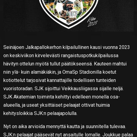
Seinäjoen Jalkapallokerhon kilpailullinen kausi vuonna 2023
on keskiviikon kirvelevästi rangaistuspotkukilpailussa
hävityn ottelun myötä tullut päätökseensä. Kauteen mahtui
niin ylä- kuin alamäkiäkin, ja OmaSp Stadionilla koetut
kotiottelut tarjosivat kannattajille todellisen tunteiden
vuoristoradan. SJK sijoittui Veikkausliigassa sijalle neljä.
SJK Akatemian toiminta kehittyi edelleen monella osa-
alueella, ja useat yksittäiset pelaajat ottivat huimia
kehitysloikkia SJK:n pelaajapolulla.
Nyt on aika arvioida mennyttä kautta ja suunnitella tulevaa.
SJK:n pelaajat pääsevät nyt ansaitulle lomalle. Joukkue palaa