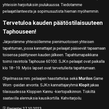
yhteisiin harjoituksiin joulukuussa. Tiedotamme
pelaajatilanteesta ja sopimusuutista hieman myöhemmin.
Tervetuloa kauden päätöstilaisuuteen
Taphouseen!
Järjestämme yhteisöllemme pienimuotoisen yhteisen
tapahtuman, jossa kannattajat ja pelaajat pääsevät tapaamaan
toisensa päättyneen kauden jälkeen. Tapahtumapaikkana
toimii ravintola Taphouse 60100. SJK:n pelaajat ovat paikalla
klo 18–19. Myös lapset ovat tervetulleita tapahtumaan.
Ohjelmassa mm. pelaajien haastattelua sekä
Murilon
Game
Worn -paidan arvonta. SJK:n kannattajaryhmä
Klopit
jakaa
tilaisuudessa Kloppien Kannu -kiertopalkinnon. Tiskiltä
saatavilla alennuksia kausikortilla. Kahvitarjoilu.
🗓 Perjantai 27.10.2023