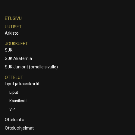
ETUSIVU
UUTISET
Arkisto
JOUKKUEET
SJK
SJK Akatemia
SJK Juniorit (omalle sivulle)
OTTELUT
Liput ja kausikortit
Liput
Kausikortit
VIP
Otteluinfo
Otteluohjelmat