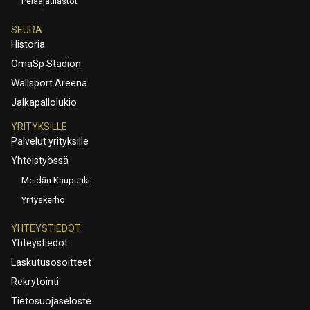
Pelaajatilastot
SEURA
Historia
OmaSp Stadion
Wallsport Areena
Jalkapallolukio
YRITYKSILLE
Palvelut yrityksille
Yhteistyössä
Meidän Kaupunki
Yrityskerho
YHTEYSTIEDOT
Yhteystiedot
Laskutusosoitteet
Rekrytointi
Tietosuojaseloste