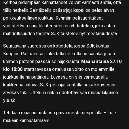
Kerhoa pidempään kannattaneet voivat varmasti aistia, että
tällä hetkellä Seinäjoella pääsarjajalkapalloa pelaa aivan
poikkeuksellinen joukkue. Ryhmän pelisuoritukset
yhdistettynä sarjatilanteeseen on yhdistelmä, joka antaa
mahdollisuuden todeta: SJK taistelee nyt mestaruudesta.
Seuraavana vuorossa on kotiottelu, jossa SJK kohtaa
Kuopion Palloseuran, joka tällä hetkellä on sarjakärjessä
kolmen pisteen päässä seinäjokisista.
Maanantaina 27.10.
klo 18:00
starttaavassa ottelussa voitto on molemmille
joukkueille huiputärkeä. Luvassa on siis varmuudella
kaikkensa antavat SJK-pelaajat kentällä sekä kotiyleisön
arvokas tuki. Otteluun onkin odotettavissa runsaslukuinen
yleisö.
Tehdään maanantaista iso päivä mestaruuspolulla – Tule
mukaan kannustamaan!