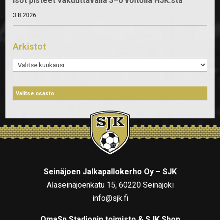
Isot pisteet vakuuttavalla 3–0 voitolla HJK:sta
3.8.2026
Arkistot
Arkistot
Seinäjoen Jalkapallokerho Oy – SJK
Alaseinäjoenkatu 15, 60220 Seinäjoki
info@sjk.fi
OmaSp Stadionin toimisto & SJK Shop