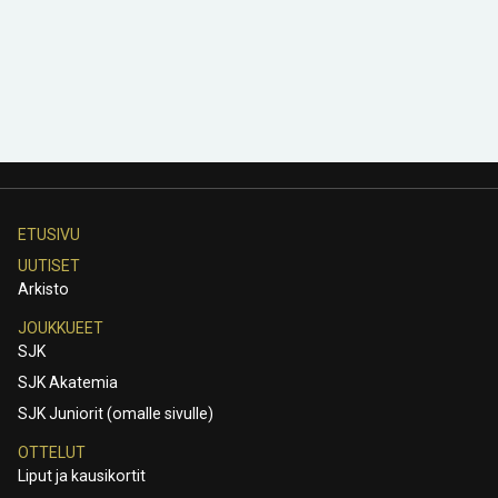
ETUSIVU
UUTISET
Arkisto
JOUKKUEET
SJK
SJK Akatemia
SJK Juniorit (omalle sivulle)
OTTELUT
Liput ja kausikortit