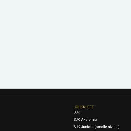
JOUKKUEET
SJK
SJK Akatemia
SJK Juniorit (omalle sivulle)