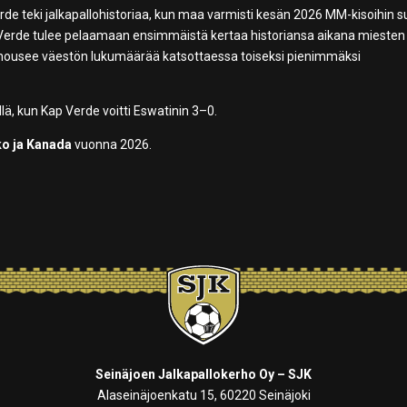
e teki jalkapallohistoriaa, kun maa varmisti kesän 2026 MM-kisoihin 
 Verde tulee pelaamaan ensimmäistä kertaa historiansa aikana miesten
 nousee väestön lukumäärää katsottaessa toiseksi pienimmäksi
llä, kun Kap Verde voitti Eswatinin 3–0.
ko ja Kanada
vuonna 2026.
Seinäjoen Jalkapallokerho Oy – SJK
Alaseinäjoenkatu 15, 60220 Seinäjoki