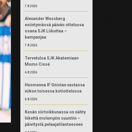
7.8.2026
Alexander Wessberg
esiintymässä päivän ottelussa
osana SJK Liikuttaa –
kampanjaa
7.8.2026
Tervetuloa SJK Akatemiaan
Momo Cissé
6.8.2026
Huomenna IF Gnistan vastassa
viikon toisessa kotiottelussa
6.8.2026
Kesän siirtoikkunassa on nähty
liikettä molempiin suuntiin –
päivitystä pelaajatilanteeseen