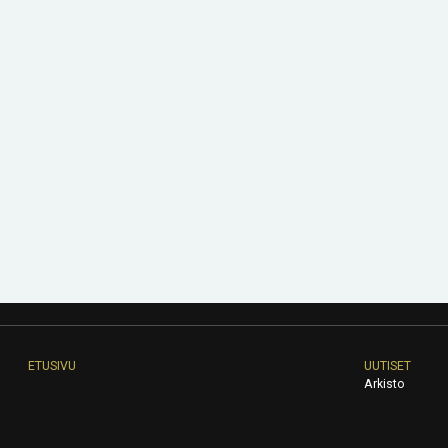
ETUSIVU
UUTISET
Arkisto