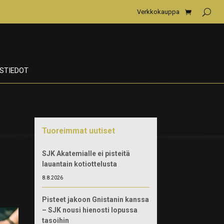
Verkkokauppa
STIEDOT
Tuoreimmat uutiset
SJK Akatemialle ei pisteitä
lauantain kotiottelusta
8.8.2026
Pisteet jakoon Gnistanin kanssa
– SJK nousi hienosti lopussa
tasoihin