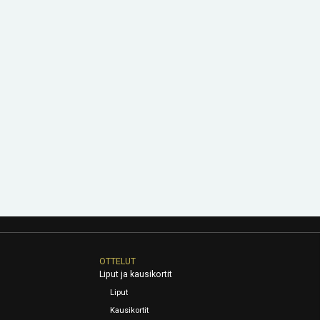
OTTELUT
Liput ja kausikortit
Liput
Kausikortit