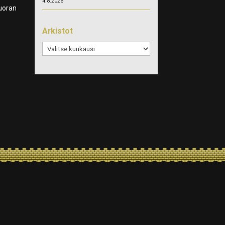
4.8.2026
suoran
Arkistot
Arkistot