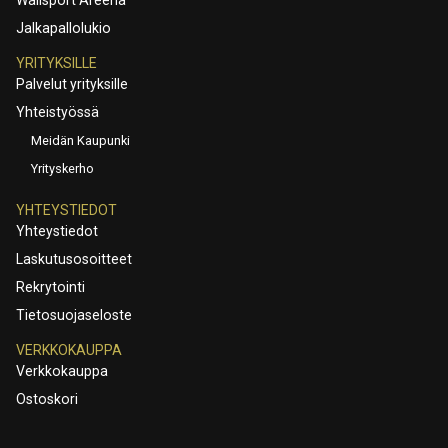
Wallsport Areena
Jalkapallolukio
YRITYKSILLE
Palvelut yrityksille
Yhteistyössä
Meidän Kaupunki
Yrityskerho
YHTEYSTIEDOT
Yhteystiedot
Laskutusosoitteet
Rekrytointi
Tietosuojaseloste
VERKKOKAUPPA
Verkkokauppa
Ostoskori