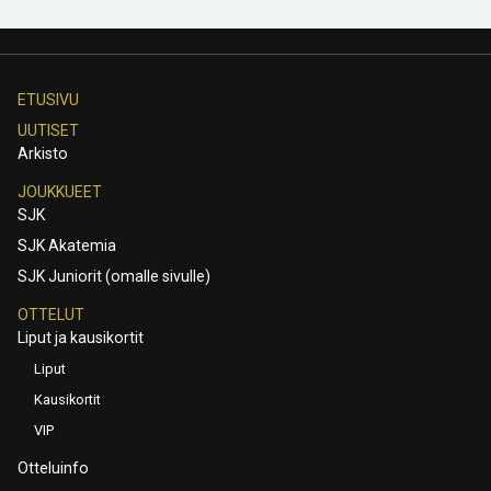
ETUSIVU
UUTISET
Arkisto
JOUKKUEET
SJK
SJK Akatemia
SJK Juniorit (omalle sivulle)
OTTELUT
Liput ja kausikortit
Liput
Kausikortit
VIP
Otteluinfo