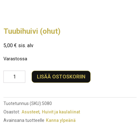
Tuubihuivi (ohut)
5,00
€
sis. alv
Varastossa
Tuubihuivi
LISÄÄ OSTOSKORIIN
(ohut)
määrä
Tuotetunnus (SKU):
5080
Osastot:
Asusteet
,
Huivit ja kaulaliinat
Avainsana tuotteelle
Kanna ylpeänä