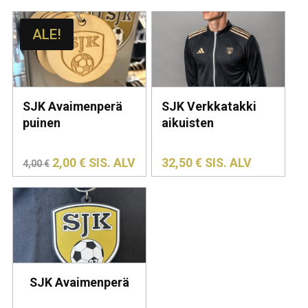
ALE!
SJK Avaimenperä
SJK Verkkatakki
puinen
aikuisten
ALKUPERÄINEN
NYKYINEN
2,00
€
SIS. ALV
32,50
€
SIS. ALV
4,00
€
HINTA
HINTA
OLI:
ON:
4,00 €.
2,00 €.
SJK Avaimenperä