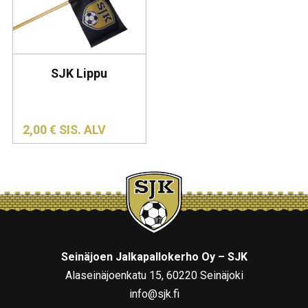
SJK Lippu
2,00
€
SIS. ALV
Seinäjoen Jalkapallokerho Oy – SJK
Alaseinäjoenkatu 15, 60220 Seinäjoki
info@sjk.fi