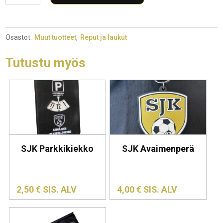
penaali
musta
määrä
Osastot:
Muut tuotteet
,
Reput ja laukut
Tutustu myös
SJK Parkkikiekko
SJK Avaimenperä
2,50
€
SIS. ALV
4,00
€
SIS. ALV