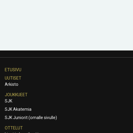
ETUSIVU
UUTISET
Arkisto
JOUKKUEET
SJK
SJK Akatemia
SJK Juniorit (omalle sivulle)
OTTELUT