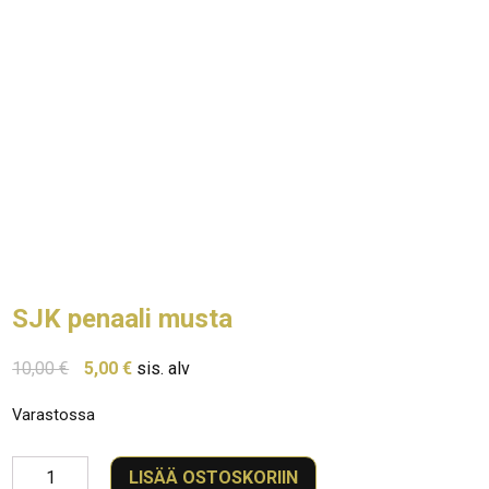
SJK penaali musta
Alkuperäinen
Nykyinen
10,00
€
5,00
€
sis. alv
hinta
hinta
Varastossa
oli:
on:
10,00 €.
5,00 €.
SJK
LISÄÄ OSTOSKORIIN