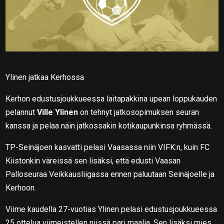
Ylinen jatkaa Kerhossa
Kerhon edustusjoukkueessa laitapakkina upean loppukauden
pelannut
Ville Ylinen
on tehnyt jatkosopimuksen seuran
kanssa ja pelaa näin jatkossakin kotikaupunkinsa ryhmässä.
TP-Seinäjoen kasvatti pelasi Vaasassa niin VIFK:n, kuin FC
Kiistonkin väreissä sen lisäksi, että edusti Vaasan
Palloseuraa Veikkausliigassa ennen paluutaan Seinäjoelle ja
Kerhoon.
Viime kaudella 27-vuotias Ylinen pelasi edustusjoukkueessa
25 ottelua viimeistellen niissä pari maalia. Sen lisäksi mies