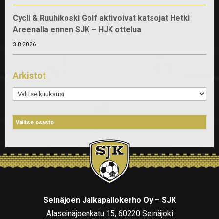
Cycli & Ruuhikoski Golf aktivoivat katsojat Hetki
Areenalla ennen SJK – HJK ottelua
3.8.2026
Arkistot
Arkistot
Seinäjoen Jalkapallokerho Oy – SJK
Alaseinäjoenkatu 15, 60220 Seinäjoki