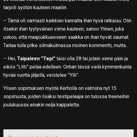
tarjoili syötön kuuteen maaliin.
– Tämä oli varmasti kaikkien kannalta ihan hyvä ratkaisu. Olin
itsekin ihan tyytyväinen viime kauteen, sanoo Ylinen, joka
uskoo, että maajoukkueeseen saakka on ihan hyvät saumat.
Taitaa tulla pilke silmäkulmassa moinen kommentti, mutta…
– Hei,
Taipaleen ”Tepi”
taisi olla 28 tai jotain sinne päin ja
eikös ”Litti” pelaa edelleen. Onhan tässä vielä kymmenkunta
hyvää vuotta jäljellä, veistelee ”Ylli”.
Ylisen sopimuksen myötä Kerholla on valmiina nyt 15
sopimusta, joiden lisäksi testipelaajia on tulossa treeneihin
joulukuussa ainakin neljä kappaletta.