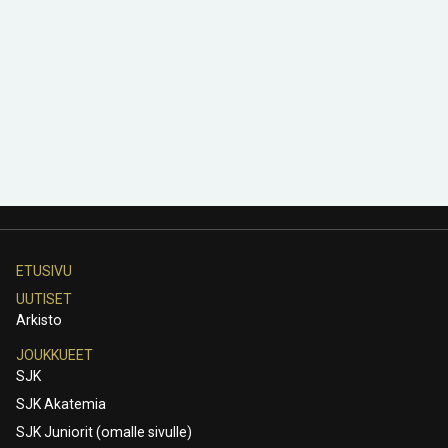
ETUSIVU
UUTISET
Arkisto
JOUKKUEET
SJK
SJK Akatemia
SJK Juniorit (omalle sivulle)