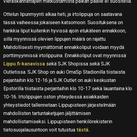
vieraskannattajien matkustamista paikan päälle ei suositella.
Ottelun lipunmyynti alkaa heti, ja irtolippuja on saatavana
tässä vaiheessa jokaiseen katsomoon. Suosituksena on
hankkia liput kuitenkin hyvissä ajoin etukäteen ennakkoon,
sillä myynnissä olevien lippujen määrä on rajattu.
Mahdollisesti myymättömät ennakkoliput voidaan myydä
porttimyynnissä irtolippuina. Ennakkoliput ovat myynnissä
Lippu.fi-kanavissa
sekä SJK Shopissa sekä SJK
Outletissa. SJK Shop on auki OmaSp Stadionilla tiistaista
pejantaihin klo 12-16 ja SJK Outlet on auki keskustan
Epstorilla tiistaista perjantaihin klo 10-17 sekä lauantaina klo
10-16. Irtolippujen oston yhteydessä asiakkaiden
yhteystiedot tallennetaan Lippupisteen järjestelmään
mahdollisten tartuntaketjujen jäljittämisen
mahdollistamiseksi. Lippupisteen henkilörekisterin
tietosuojalausuntoon voit tutustua
tästä.