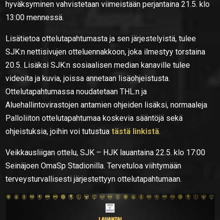
hyväksyminen vahvistetaan viimeistään perjantaina 21.5. klo
13:00 mennessä.
Lisätietoa ottelutapahtumasta ja sen järjestelyistä, tulee
SJK:n nettisivujen otteluennakkoon, joka ilmestyy torstaina
20.5. Lisäksi SJK:n sosiaalisen median kanaville tulee
videoita ja kuvia, joissa annetaan lisäohjeistusta.
Ottelutapahtumassa noudatetaan THL:n ja
Aluehallintovirastojen antamien ohjeiden lisäksi, normaaleja
Palloliiton ottelutapahtumaa koskevia sääntöjä sekä
ohjeistuksia, joihin voi tutustua
tästä linkistä
.
Veikkausliigan ottelu, SJK – HJK lauantaina 22.5. klo 17:00
Seinäjoen OmaSp Stadionilla. Tervetuloa viihtymään
terveysturvallisesti järjestettyyn ottelutapahtumaan.