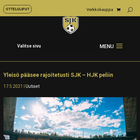
OTTELULIPUT
Verkkokauppa
Valitse sivu
Yleisö pääsee rajoitetusti SJK – HJK peliin
17.5.2021
|
Uutiset