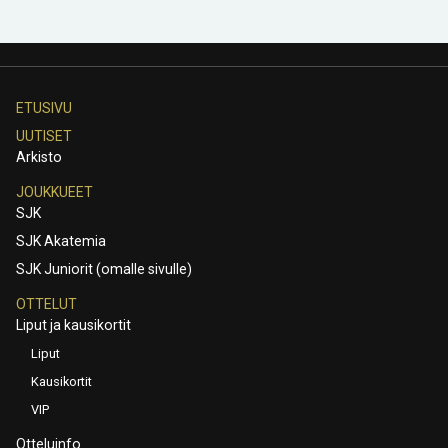
ETUSIVU
UUTISET
Arkisto
JOUKKUEET
SJK
SJK Akatemia
SJK Juniorit (omalle sivulle)
OTTELUT
Liput ja kausikortit
Liput
Kausikortit
VIP
Otteluinfo