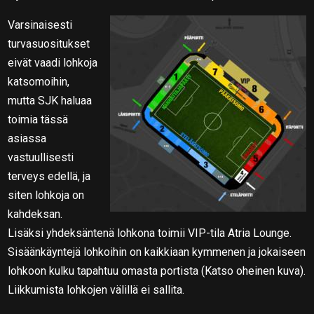
Varsinaisesti
turvasuositukset
eivät vaadi lohkoja
katsomoihin,
mutta SJK haluaa
toimia tässä
asiassa
vastuullisesti
terveys edellä, ja
siten lohkoja on
kahdeksan.
Lisäksi yhdeksäntenä lohkona toimii VIP-tila Atria Lounge.
Sisäänkäyntejä lohkoihin on kaikkiaan kymmenen ja jokaiseen
lohkoon kulku tapahtuu omasta portista (Katso oheinen kuva).
Liikkumista lohkojen välillä ei sallita.