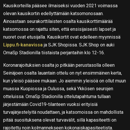
Kausikorteilla pääsee ilmaiseksi vuoden 2021 voimassa
olevan kausikortin edellyttämään katsomonosaan.
Ainoastaan seurakorttilaisten osalta kausikorttimäärää
katsomossa on rajattu siten, että ensisijaisesti lapset ja
nuoret ovat etusijalla. Kausikortit ovat edelleen myynnissä
Lippu.fi-kanavissa
ja SJK Shopissa. SJK Shop on auki
OmaSp Stadionilla tiistaista perjantaihin klo 12-16.
Koronarajoituksien osalta jo pitkään perustasolla olleen
Seinäjoen osalta lauantain ottelu on nyt ensimmäinen kerta,
kun yleisö pääsee mukaan. Jo aiemmin yleisöä on ollut muun
muassa Kuopiossa ja Oulussa, sekä Ykkösen seurojen
otteluissa. OmaSp Stadionilla ottelutapahtuma tullaan
järjestämään Covid19-tilanteen vuoksi erityisiä
turvajärjestelyitä noudattaen, ja katsomoissa on mahdollista
pitää suosituksena olevat turvavälit, sillä kapasiteetti on
rajoitettu noin kolmannekseen kokonaiskapasiteetista.