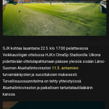
SJK kohtaa lauantaina 22.5. klo 17:00 pelattavassa
Veikkausliigan ottelussa HJK:n OmaSp Stadionilla. Ulkona
pidettävään ottelutapahtumaan pääsee yleisöä sisään Länsi-
Suomen Aluehallintoviraston
11.5. antamien
turvamääräysten ja suosituksien mukaisesti.
Turvallisuussuunnitelma on tehty yhteistyössä
Aluehallintoviraston ja paikallisen tartuntatautilääkärin
kanssa.