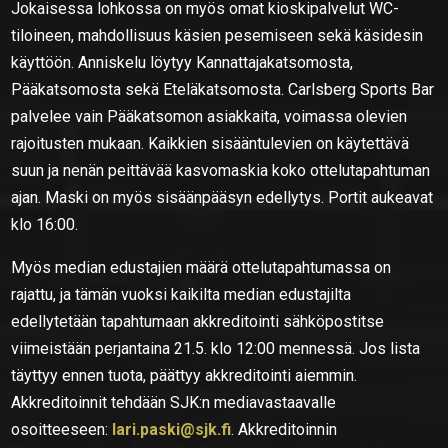
Jokaisessa lohkossa on myös omat kioskipalvelut WC-
tiloineen, mahdollisuus käsien pesemiseen sekä käsidesin
käyttöön. Anniskelu löytyy Kannattajakatsomosta,
Pääkatsomosta sekä Eteläkatsomosta. Carlsberg Sports Bar
palvelee vain Pääkatsomon asiakkaita, voimassa olevien
rajoitusten mukaan. Kaikkien sisääntulevien on käytettävä
suun ja nenän peittävää kasvomaskia koko ottelutapahtuman
ajan. Maski on myös sisäänpääsyn edellytys. Portit aukeavat
klo 16:00.
Myös median edustajien määrä ottelutapahtumassa on
rajattu, ja tämän vuoksi kaikilta median edustajilta
edellytetään tapahtumaan akkreditointi sähköpostitse
viimeistään perjantaina 21.5. klo 12:00 mennessä. Jos lista
täyttyy ennen tuota, päättyy akkreditointi aiemmin.
Akkreditoinnit tehdään SJK:n mediavastaavalle
osoitteeseen:
lari.paski@sjk.fi
. Akkreditoinnin