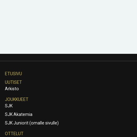
ETUSIVU
UUTISET
Arkisto
JOUKKUEET
SJK
SJK Akatemia
SJK Juniorit (omalle sivulle)
OTTELUT