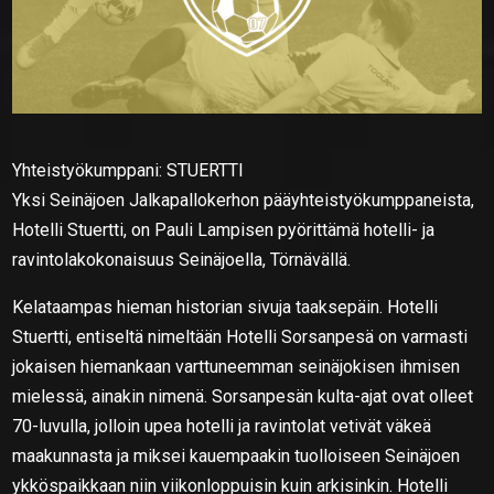
Yhteistyökumppani: STUERTTI
Yksi Seinäjoen Jalkapallokerhon pääyhteistyökumppaneista,
Hotelli Stuertti, on Pauli Lampisen pyörittämä hotelli- ja
ravintolakokonaisuus Seinäjoella, Törnävällä.
Kelataampas hieman historian sivuja taaksepäin. Hotelli
Stuertti, entiseltä nimeltään Hotelli Sorsanpesä on varmasti
jokaisen hiemankaan varttuneemman seinäjokisen ihmisen
mielessä, ainakin nimenä. Sorsanpesän kulta-ajat ovat olleet
70-luvulla, jolloin upea hotelli ja ravintolat vetivät väkeä
maakunnasta ja miksei kauempaakin tuolloiseen Seinäjoen
ykköspaikkaan niin viikonloppuisin kuin arkisinkin. Hotelli