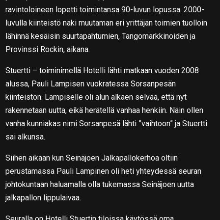
ravintoloineen lopetti toimintansa 90-luvun lopussa. 2000-
luvulla kiinteistö näki muutaman eri yrittäjän toimien tuolloin
lähinnä kesäisin suurtapahtumien, Tangomarkkinoiden ja
Provinssi Rockin, aikana.
Stuertti – toiminimellä Hotelli lähti matkaan vuoden 2008
alussa, Pauli Lampisen vuokratessa Sorsanpesän
kiinteistön. Lampiselle oli alun alkaen selvää, että nyt
rakennetaan uutta, eikä herätellä vanhaa henkiin. Näin ollen
vanha kunniakas nimi Sorsanpesä lähti ”vaihtoon” ja Stuertti
sai alkunsa.
Siihen aikaan kun Seinäjoen Jalkapallokerhoa oltiin
perustamassa Pauli Lampinen oli heti yhteydessä seuran
johtokuntaan haluamalla olla tukemassa Seinäjoen uutta
jalkapallon lippulaivaa.
Seuralla on Hotelli Stuertin tiloissa käytössä oma