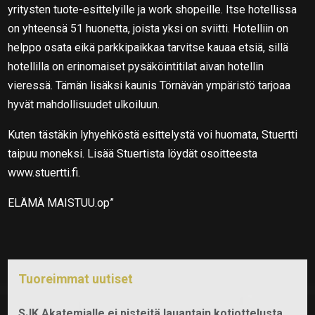
yritysten tuote-esittelyille ja work shopeille. Itse hotellissa
on yhteensä 51 huonetta, joista yksi on sviitti. Hotelliin on
helppo osata eikä parkkipaikkaa tarvitse kauaa etsiä, sillä
hotellilla on erinomaiset pysäköintitilat aivan hotellin
vieressä. Tämän lisäksi kaunis Törnävän ympäristö tarjoaa
hyvät mahdollisuudet ulkoiluun.
Kuten tästäkin lyhyehköstä esittelystä voi huomata, Stuertti
taipuu moneksi. Lisää Stuertista löydät osoitteesta
www.stuertti.fi.
ELÄMÄ MAISTUU.op”
Tuoreimmat uutiset
SJK Akatemialle ei pisteitä lauantain kotiottelusta