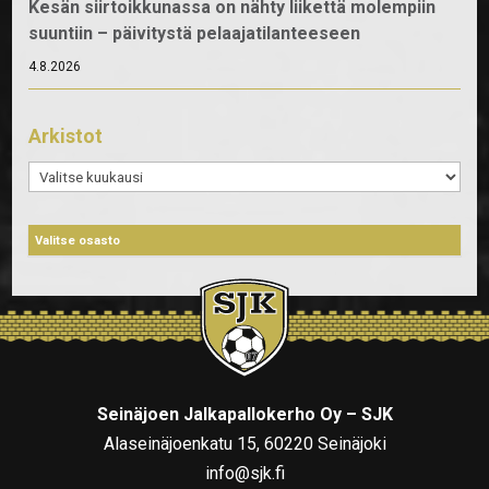
Kesän siirtoikkunassa on nähty liikettä molempiin
suuntiin – päivitystä pelaajatilanteeseen
4.8.2026
Arkistot
Arkistot
Seinäjoen Jalkapallokerho Oy – SJK
Alaseinäjoenkatu 15, 60220 Seinäjoki
info@sjk.fi