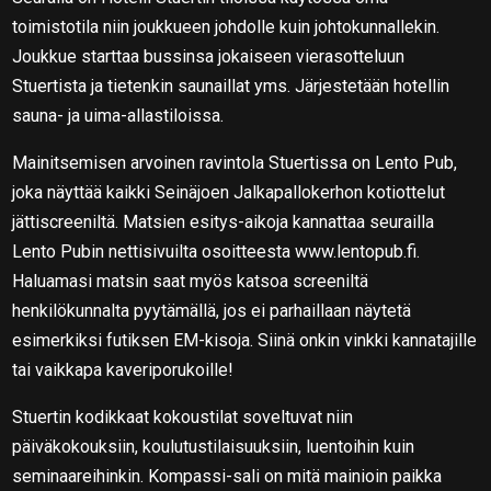
toimistotila niin joukkueen johdolle kuin johtokunnallekin.
Joukkue starttaa bussinsa jokaiseen vierasotteluun
Stuertista ja tietenkin saunaillat yms. Järjestetään hotellin
sauna- ja uima-allastiloissa.
Mainitsemisen arvoinen ravintola Stuertissa on Lento Pub,
joka näyttää kaikki Seinäjoen Jalkapallokerhon kotiottelut
jättiscreeniltä. Matsien esitys-aikoja kannattaa seurailla
Lento Pubin nettisivuilta osoitteesta www.lentopub.fi.
Haluamasi matsin saat myös katsoa screeniltä
henkilökunnalta pyytämällä, jos ei parhaillaan näytetä
esimerkiksi futiksen EM-kisoja. Siinä onkin vinkki kannatajille
tai vaikkapa kaveriporukoille!
Stuertin kodikkaat kokoustilat soveltuvat niin
päiväkokouksiin, koulutustilaisuuksiin, luentoihin kuin
seminaareihinkin. Kompassi-sali on mitä mainioin paikka