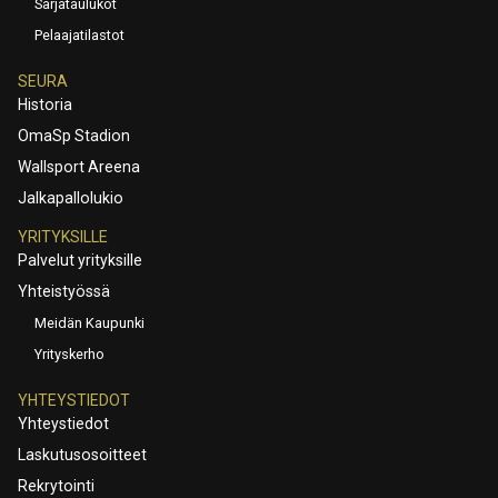
Sarjataulukot
Pelaajatilastot
SEURA
Historia
OmaSp Stadion
Wallsport Areena
Jalkapallolukio
YRITYKSILLE
Palvelut yrityksille
Yhteistyössä
Meidän Kaupunki
Yrityskerho
YHTEYSTIEDOT
Yhteystiedot
Laskutusosoitteet
Rekrytointi