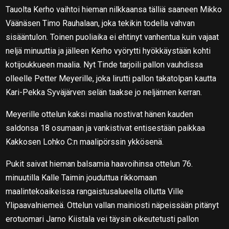
Tauolta Kerho vaihtoi hieman nilkkaansa tälliä saaneen Mikko
Väänäsen Timo Rauhalaan, joka tekikin todella vahvan
sisääntulon. Toinen puoliaika ei ehtinyt vanhentua kuin vajaat
neljä minuuttia ja jälleen Kerho vyörytti hyökkäystään kohti
kotijoukkueen maalia. Nyt Tinde tarjoili pallon vauhdissa
olleelle Petter Meyerille, joka lirutti pallon takatolpan kautta
Kari-Pekka Syväjärven selän taakse jo neljännen kerran.
Meyerille ottelun kaksi maalia nostivat hänen kauden
saldonsa 18 osumaan ja vankistivat entisestään paikkaa
Kakkosen Lohko C:n maalipörssin ykkösenä.
Pukit saivat hieman balsamia haavoihinsa ottelun 76.
minuutilla Kalle Taimin jouduttua rikkomaan
maalintekoaikeissa rangaistusalueella ollutta Ville
Ylipaavalniemeä. Ottelun vallan mainiosti näpeissään pitänyt
erotuomari Jarno Kiistala vei täysin oikeutetusti pallon