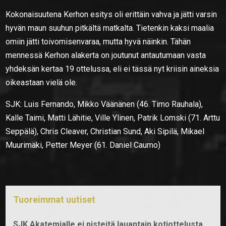
Kokonaisuutena Kerhon esitys oli erittäin vahva ja jätti varsin
hyvän maun suuhun pitkältä matkalta. Tietenkin kaksi maalia
omiin jätti toivomisenvaraa, mutta hyvä näinkin. Tähän
mennessä Kerhon alakerta on joutunut antautumaan vasta
yhdeksän kertaa 19 ottelussa, eli ei tässä nyt kriisin aineksia
oikeastaan vielä ole.
SJK: Luis Fernando, Mikko Väänänen (46. Timo Rauhala),
Kalle Taimi, Matti Lähitie, Ville Ylinen, Patrik Lomski (71. Arttu
Seppälä), Chris Cleaver, Christian Sund, Aki Sipilä, Mikael
Muurimäki, Petter Meyer (61. Daniel Caumo)
Tuoreimmat uutiset
SJK Akatemialle ei pisteitä lauantain kotiottelusta