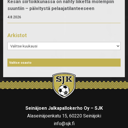
Kesän siirtoikkunassa on nähty liikettä molempiin
suuntiin – päivitystä pelaajatilanteeseen
4.8.2026
Arkistot
Arkistot
Seinäjoen Jalkapallokerho Oy – SJK
Alaseinäjoenkatu 15, 60220 Seinäjoki
info@sjk.fi