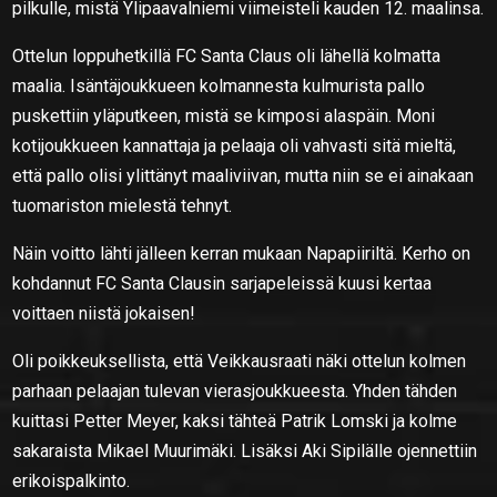
pilkulle, mistä Ylipaavalniemi viimeisteli kauden 12. maalinsa.
Ottelun loppuhetkillä FC Santa Claus oli lähellä kolmatta
maalia. Isäntäjoukkueen kolmannesta kulmurista pallo
puskettiin yläputkeen, mistä se kimposi alaspäin. Moni
kotijoukkueen kannattaja ja pelaaja oli vahvasti sitä mieltä,
että pallo olisi ylittänyt maaliviivan, mutta niin se ei ainakaan
tuomariston mielestä tehnyt.
Näin voitto lähti jälleen kerran mukaan Napapiiriltä. Kerho on
kohdannut FC Santa Clausin sarjapeleissä kuusi kertaa
voittaen niistä jokaisen!
Oli poikkeuksellista, että Veikkausraati näki ottelun kolmen
parhaan pelaajan tulevan vierasjoukkueesta. Yhden tähden
kuittasi Petter Meyer, kaksi tähteä Patrik Lomski ja kolme
sakaraista Mikael Muurimäki. Lisäksi Aki Sipilälle ojennettiin
erikoispalkinto.