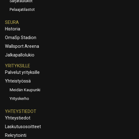
Sarjataulukot
Pelaajatilastot
SEURA
Historia
OmaSp Stadion
Wallsport Areena
Jalkapallolukio
YRITYKSILLE
Palvelut yrityksille
Yhteistyössä
Meidän Kaupunki
Yrityskerho
YHTEYSTIEDOT
Yhteystiedot
Laskutusosoitteet
Rekrytointi