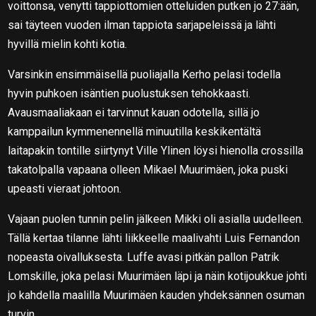
voittonsa, venytti tappiottomien otteluiden putken jo 27:ään,
sai täyteen vuoden ilman tappiota sarjapeleissä ja lähti
hyvillä mielin kohti kotia.
Varsinkin ensimmäisellä puoliajalla Kerho pelasi todella
hyvin puhkoen isäntien puolustuksen tehokkaasti.
Avausmaaliakaan ei tarvinnut kauan odotella, sillä jo
kamppailun kymmenennellä minuutilla keskikentältä
laitapakin tontille siirtynyt Ville Ylinen löysi hienolla crossilla
takatolpalla vapaana olleen Mikael Muurimäen, joka puski
upeasti vieraat johtoon.
Vajaan puolen tunnin pelin jälkeen Mikki oli asialla uudelleen.
Tällä kertaa tilanne lähti liikkeelle maalivahti Luis Fernandon
nopeasta oivalluksesta. Luffe avasi pitkän pallon Patrik
Lomskille, joka pelasi Muurimäen läpi ja näin kotijoukkue johti
jo kahdella maalilla Muurimäen kauden yhdeksännen osuman
turvin.