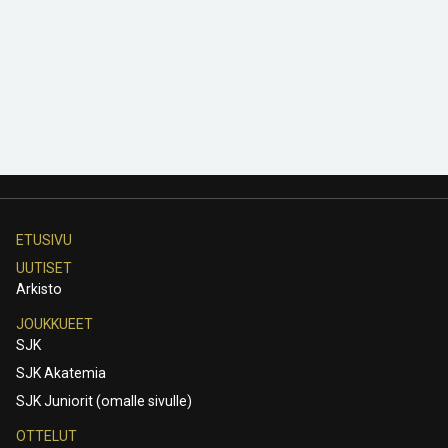
ETUSIVU
UUTISET
Arkisto
JOUKKUEET
SJK
SJK Akatemia
SJK Juniorit (omalle sivulle)
OTTELUT