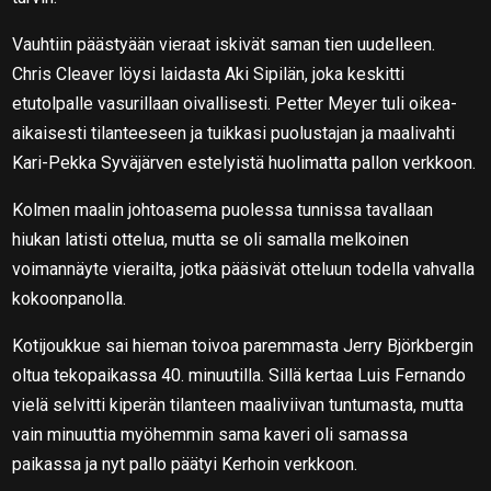
Vauhtiin päästyään vieraat iskivät saman tien uudelleen.
Chris Cleaver löysi laidasta Aki Sipilän, joka keskitti
etutolpalle vasurillaan oivallisesti. Petter Meyer tuli oikea-
aikaisesti tilanteeseen ja tuikkasi puolustajan ja maalivahti
Kari-Pekka Syväjärven estelyistä huolimatta pallon verkkoon.
Kolmen maalin johtoasema puolessa tunnissa tavallaan
hiukan latisti ottelua, mutta se oli samalla melkoinen
voimannäyte vierailta, jotka pääsivät otteluun todella vahvalla
kokoonpanolla.
Kotijoukkue sai hieman toivoa paremmasta Jerry Björkbergin
oltua tekopaikassa 40. minuutilla. Sillä kertaa Luis Fernando
vielä selvitti kiperän tilanteen maaliviivan tuntumasta, mutta
vain minuuttia myöhemmin sama kaveri oli samassa
paikassa ja nyt pallo päätyi Kerhoin verkkoon.