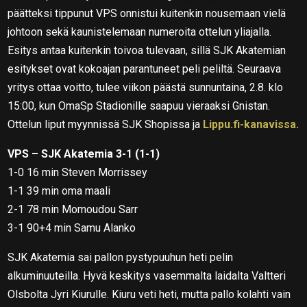
päätteksi tippunut VPS onnistui kuitenkin nousemaan vielä
johtoon sekä kaunistelemaan numeroita ottelun yliajalla.
Esitys antaa kuitenkin toivoa tulevaan, sillä SJK Akatemian
esitykset ovat kokoajan parantuneet peli peliltä. Seuraava
yritys ottaa voitto, tulee viikon päästä sunnuntaina, 2.8. klo
15:00, kun OmaSp Stadionille saapuu vieraaksi Gnistan.
Ottelun liput myynnissä SJK Shopissa ja
Lippu.fi-kanavissa.
VPS – SJK Akatemia 3-1 (1-1)
1-0 16 min Steven Morrissey
1-1 39 min oma maali
2-1 78 min Momoudou Sarr
3-1 90+4 min Samu Alanko
SJK Akatemia sai pallon pystypuuhun heti pelin
alkuminuuteilla. Hyvä keskitys vasemmalta laidalta Valtteri
Olsbolta Jyri Kiurulle. Kiuru veti heti, mutta pallo kolahti vain