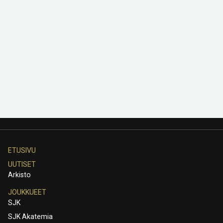
ETUSIVU
UUTISET
Arkisto
JOUKKUEET
SJK
SJK Akatemia