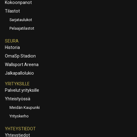
Kokoonpanot
Tilastot
Sarjataulukot
Pelaajatilastot
SEURA
Historia
OmaSp Stadion
Wallsport Areena
Jalkapallolukio
YRITYKSILLE
Palvelut yrityksille
Yhteistyössä
Meidän Kaupunki
Yrityskerho
YHTEYSTIEDOT
Yhteystiedot