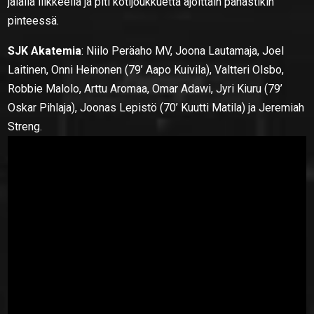
jalalla liikkeellä ja piti kotijoukkuetta ajoittain pahastikin
pinteessä.
SJK Akatemia
: Niilo Peräaho MV, Joona Lautamaja, Joel
Laitinen, Onni Heinonen (79’ Aapo Kuivila), Valtteri Olsbo,
Robbie Malolo, Arttu Aromaa, Omar Adawi, Jyri Kiuru (79’
Oskar Pihlaja), Joonas Lepistö (70’ Kuutti Matila) ja Jeremiah
Streng.