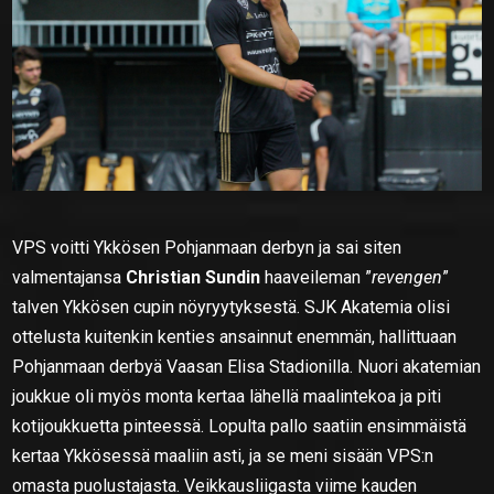
VPS voitti Ykkösen Pohjanmaan derbyn ja sai siten
valmentajansa
Christian Sundin
haaveileman ”
revengen
”
talven Ykkösen cupin nöyryytyksestä. SJK Akatemia olisi
ottelusta kuitenkin kenties ansainnut enemmän, hallittuaan
Pohjanmaan derbyä Vaasan Elisa Stadionilla. Nuori akatemian
joukkue oli myös monta kertaa lähellä maalintekoa ja piti
kotijoukkuetta pinteessä. Lopulta pallo saatiin ensimmäistä
kertaa Ykkösessä maaliin asti, ja se meni sisään VPS:n
omasta puolustajasta. Veikkausliigasta viime kauden