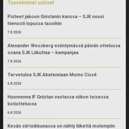
Tuoreimmat uutiset
Pisteet jakoon Gnistanin kanssa – SJK nousi
hienosti lopussa tasoihin
7.8.2026
Alexander Wessberg esiintymässä päivän ottelussa
osana SJK Liikuttaa – kampanjaa
7.8.2026
Tervetuloa SJK Akatemiaan Momo Cissé
6.8.2026
Huomenna IF Gnistan vastassa viikon toisessa
kotiottelussa
6.8.2026
Kesän siirtoikkunassa on nähty liikettä molempiin