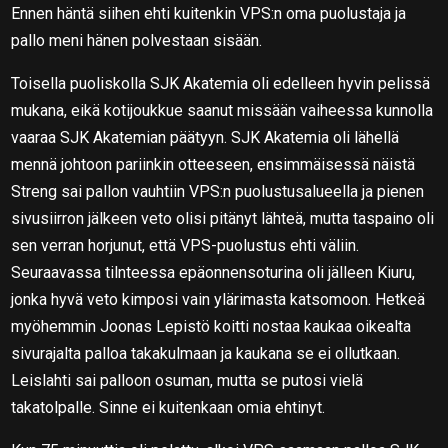
Ennen häntä siihen ehti kuitenkin VPS:n oma puolustaja ja
pallo meni hänen polvestaan sisään.
Toisella puoliskolla SJK Akatemia oli edelleen hyvin pelissä
mukana, eikä kotijoukkue saanut missään vaiheessa kunnolla
vaaraa SJK Akatemian päätyyn. SJK Akatemia oli lähellä
mennä johtoon pariinkin otteeseen, ensimmäisessä näistä
Streng sai pallon vauhtiin VPS:n puolustusalueella ja pienen
sivusiirron jälkeen veto olisi pitänyt lähteä, mutta taspaino oli
sen verran horjunut, että VPS-puolustus ehti väliin.
Seuraavassa tilnteessa epäonnensoturina oli jälleen Kiuru,
jonka hyvä veto kimposi vain ylärimasta katsomoon. Hetkeä
myöhemmin Joonas Lepistö koitti nostaa kaukaa oikealta
sivurajalta palloa takakulmaan ja kaukana se ei ollutkaan.
Leislahti sai palloon osuman, mutta se putosi vielä
takatolpalle. Sinne ei kuitenkaan omia ehtinyt.