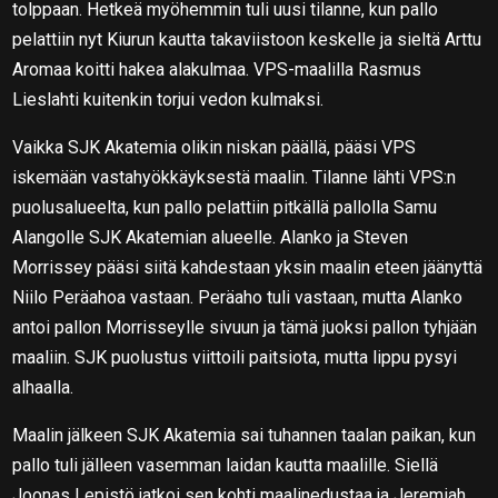
tolppaan. Hetkeä myöhemmin tuli uusi tilanne, kun pallo
pelattiin nyt Kiurun kautta takaviistoon keskelle ja sieltä Arttu
Aromaa koitti hakea alakulmaa. VPS-maalilla Rasmus
Lieslahti kuitenkin torjui vedon kulmaksi.
Vaikka SJK Akatemia olikin niskan päällä, pääsi VPS
iskemään vastahyökkäyksestä maalin. Tilanne lähti VPS:n
puolusalueelta, kun pallo pelattiin pitkällä pallolla Samu
Alangolle SJK Akatemian alueelle. Alanko ja Steven
Morrissey pääsi siitä kahdestaan yksin maalin eteen jäänyttä
Niilo Peräahoa vastaan. Peräaho tuli vastaan, mutta Alanko
antoi pallon Morrisseylle sivuun ja tämä juoksi pallon tyhjään
maaliin. SJK puolustus viittoili paitsiota, mutta lippu pysyi
alhaalla.
Maalin jälkeen SJK Akatemia sai tuhannen taalan paikan, kun
pallo tuli jälleen vasemman laidan kautta maalille. Siellä
Joonas Lepistö jatkoi sen kohti maalinedustaa ja Jeremiah