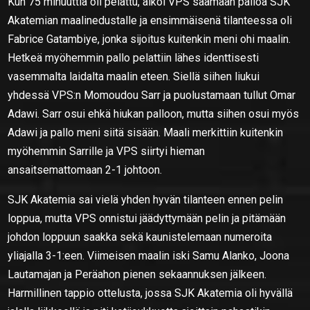
Kun 75 minuuttia oli pelattu, alkoi VPS saamaan palloa SJK
Akatemian maalinedustalle ja ensimmäisenä tilanteessa oli
Fabrice Gatambiye, jonka sijoitus kuitenkin meni ohi maalin.
Hetkeä myöhemmin pallo pelattiin lähes identtisesti
vasemmalta laidalta maalin eteen. Siellä siihen liukui
yhdessä VPS:n Momoudou Sarr ja puolustamaan tullut Omar
Adawi. Sarr osui ehkä hiukan palloon, mutta siihen osui myös
Adawi ja pallo meni siitä sisään. Maali merkittiin kuitenkin
myöhemmin Sarrille ja VPS siirtyi hieman
ansaitsemattomaan 2-1 johtoon.
SJK Akatemia sai vielä yhden hyvän tilanteen ennen pelin
loppua, mutta VPS onnistui jäädyttymään pelin ja pitämään
johdon loppuun saakka sekä kaunistelemaan numeroita
yliajalla 3-1:een. Viimeisen maalin iski Samu Alanko, Joona
Lautamajan ja Peräahon pienen sekaannuksen jälkeen.
Harmillinen tappio ottelusta, jossa SJK Akatemia oli hyvällä