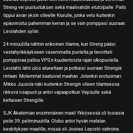
Streng vei puolustuksen sekä maalivahdin etutolpalle. Pallo
tippui aivan yksin olleelle Kiurulle, jonka veto kuitenkin
epäonnistui pahemman kerran ja se vain pomppasi suoraan
Leislahden syliin.
24 minuutilla nähtiin erikoinen tilanne, kun Streng pääsi
vastahyökkäykseen vasemmalta puolelta ja tavoitteli
pomppivaa palloa VPS:n kuudentoista rajan ulkopuolella.
Leislahti lähti ulos alueeltaan ja potkaisi suoraan Strengiä
rintaan. Molemmat kaatuivat maahan. Jotenkin erotuomari
Mikko Juusola näki kuitenkin Strengin olleen tilanteessa
rikkova osapuoli ja antoi vapaapotkun Vepsulle sekä
keltaisen Strengille.
SJK Akatemian ensimmäinen maali Ykkösessä oli tosiasia
pelin 39. peliminuutilla. Olsbo antoi hyvän matalan
keskityksen maalille, missä oli Joonas Lepistö valmiina.