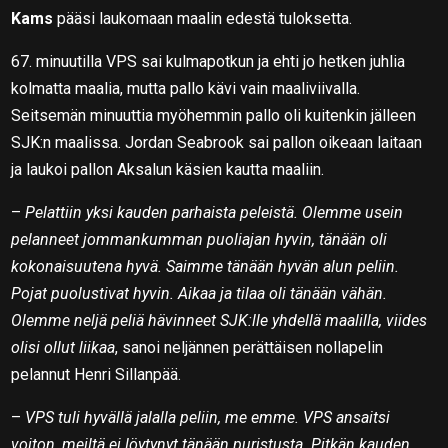
Kams
pääsi laukomaan maalin edestä tuloksetta.
67. minuutilla VPS sai kulmapotkun ja ehti jo hetken juhlia
kolmatta maalia, mutta pallo kävi vain maaliviivalla.
Seitsemän minuuttia myöhemmin pallo oli kuitenkin jälleen
SJK:n maalissa. Jordan Seabrook sai pallon oikeaan laitaan
ja laukoi pallon Aksalun käsien kautta maaliin.
–
Pelattiin yksi kauden parhaista peleistä. Olemme usein
pelanneet jommankumman puoliajan hyvin, tänään oli
kokonaisuutena hyvä. Saimme tänään hyvän alun peliin.
Pojat puolustivat hyvin. Aikaa ja tilaa oli tänään vähän.
Olemme neljä peliä hävinneet SJK:lle yhdellä maalilla, viides
olisi ollut liikaa
, sanoi neljännen perättäisen nollapelin
pelannut Henri Sillanpää.
–
VPS tuli hyvällä jalalla peliin, me emme. VPS ansaitsi
voiton, meiltä ei löytynyt tänään puristusta. Pitkän kauden