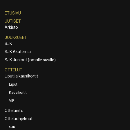
ETUSIVU
UUTISET
Arkisto
JOUKKUEET
SJK
SJK Akatemia
SJK Juniorit (omalle sivulle)
OTTELUT
Liput ja kausikortit
Liput
Kausikortit
VIP
Otteluinfo
Otteluohjelmat
SJK