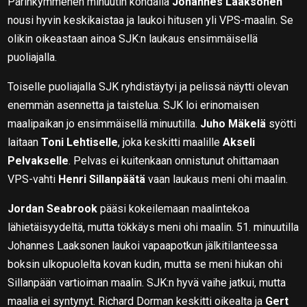
Parinkymmenen minuutin kohdalla
Johannes Laaksonen
nousi hyvin keskikaistaa ja laukoi hitusen yli VPS-maalin. Se
olikin oikeastaan ainoa SJK:n laukaus ensimmäisellä
puoliajalla.
Toiselle puoliajalla SJK ryhdistäytyi ja pelissä näytti olevan
enemmän asennetta ja taistelua. SJK loi erinomaisen
maalipaikan jo ensimmäisellä minuutilla.
Juho Mäkelä
syötti
laitaan
Toni Lehtiselle
, joka keskitti maalille
Akseli
Pelvakselle
. Pelvas ei kuitenkaan onnistunut ohittamaan
VPS-vahti
Henri Sillanpäätä
vaan laukaus meni ohi maalin.
Jordan Seabrook
pääsi kokeilemaan maalintekoa
lähietäisyydeltä, mutta tökkäys meni ohi maalin. 51. minuutilla
Johannes Laaksonen laukoi vapaapotkun jälkitilanteessa
boksin ulkopuolelta kovan kudin, mutta se meni hiukan ohi
Sillanpään vartioiman maalin. SJK:n hyvä vaihe jatkui, mutta
maalia ei syntynyt. Richard Dorman keskitti oikealta ja
Gert