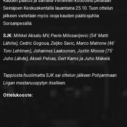
Kauden päätös ja samalla viimeinen kotiottelu pelataan
Seinäjoen Keskuskentällä lauantaina 25.10. Tuon ottelun
jälkeen vietetään myös isoja kauden päätösjuhlia
Sorsanpesällä.
SJK:
Mihkel Aksalu MV, Pavle Milosavljevic (54′ Matti
Lähitie), Cedric Gogoua, Zeljko Savic, Marco Matrone (46′
Toni Lehtinen), Johannes Laaksonen, Justin Moose (75′
Juho Lähde), Akseli Pelvas, Gert Kams ja Juho Mäkelä.
Tappiosta huolimatta SJK sai ottelun jälkeen Pohjanmaan
Liigan mestaruuspytyn itselleen.
Ottelukooste: