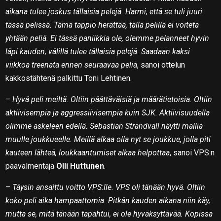
aikana tulee joskus tällaisia pelejä. Harmi, että se tuli juuri
tässä pelissä. Tämä tappio herättää, tällä pelillä ei voiteta
yhtään peliä. Ei tässä paniikkia ole, olemme pelanneet hyvin
läpi kauden, välillä tulee tällaisia pelejä. Saadaan kaksi
viikkoa treenata ennen seuraavaa peliä
, sanoi ottelun
kakkostähtenä palkittu Toni Lehtinen.
–
Hyvä peli meiltä. Oltiin päättäväisiä ja määrätietoisia. Oltiin
aktiivisempia ja aggressiivisempia kuin SJK. Aktiivisuudella
olimme askeleen edellä. Sebastian Strandvall näytti mallia
muulle joukkueelle. Meillä alkaa olla nyt se joukkue, jolla piti
kauteen lähteä, loukkaantumiset alkaa helpottaa
, sanoi VPS:n
päävalmentaja
Olli Huttunen
.
–
Täysin ansaittu voitto VPS:lle. VPS oli tänään hyvä. Oltiin
koko peli aika hampaattomia. Pitkän kauden aikana niin käy,
mutta se, mitä tänään tapahtui, ei ole hyväksyttävää. Kopissa