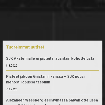
Tuoreimmat uutiset
SJK Akatemialle ei pisteitä lauantain kotiottelusta
8.8.2026
Pisteet jakoon Gnistanin kanssa – SJK nousi
hienosti lopussa tasoihin
7.8.2026
Alexander Wessberg esiintymässä päivän ottelussa