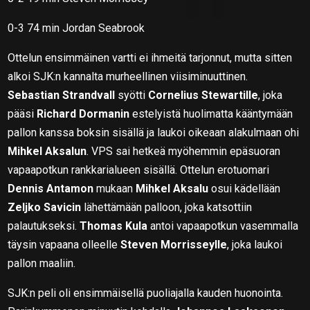
0-3 74 min Jordan Seabrook
Ottelun ensimmäinen vartti ei ihmeitä tarjonnut, mutta sitten
alkoi SJK:n kannalta murheellinen viisiminuuttinen.
Sebastian Strandvall
syötti
Cornelius Stewartille
, joka
pääsi
Richard Dormanin
estelyistä huolimatta kääntymään
pallon kanssa boksin sisällä ja laukoi oikeaan alakulmaan ohi
Mihkel Aksalun
. VPS sai hetkeä myöhemmin epäsuoran
vapaapotkun rankkarialueen sisällä. Ottelun erotuomari
Dennis Antamon
mukaan
Mihkel Aksalu
osui kädellään
Zeljko Savicin
lähettämään palloon, joka katsottiin
palautukseksi.
Thomas Kula
antoi vapaapotkun vasemmalla
täysin vapaana olleelle
Steven Morrisseylle
, joka laukoi
pallon maaliin.
SJK:n peli oli ensimmäisellä puoliajalla kauden huonointa.