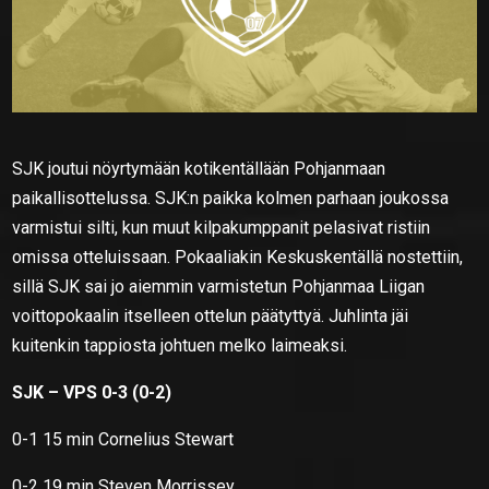
SJK joutui nöyrtymään kotikentällään Pohjanmaan
paikallisottelussa. SJK:n paikka kolmen parhaan joukossa
varmistui silti, kun muut kilpakumppanit pelasivat ristiin
omissa otteluissaan. Pokaaliakin Keskuskentällä nostettiin,
sillä SJK sai jo aiemmin varmistetun Pohjanmaa Liigan
voittopokaalin itselleen ottelun päätyttyä. Juhlinta jäi
kuitenkin tappiosta johtuen melko laimeaksi.
SJK – VPS 0-3 (0-2)
0-1 15 min Cornelius Stewart
0-2 19 min Steven Morrissey