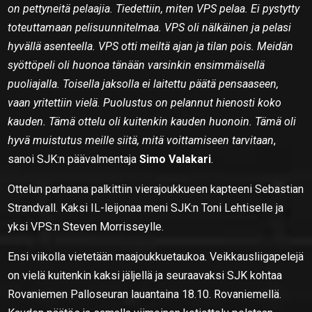
on pettyneitä pelaajia. Tiedettiin, miten VPS pelaa. Ei pystytty
toteuttamaan pelisuunnitelmaa. VPS oli nälkäinen ja pelasi
hyvällä asenteella. VPS otti meiltä ajan ja tilan pois. Meidän
syöttöpeli oli huonoa tänään varsinkin ensimmäisellä
puoliajalla. Toisella jaksolla ei laitettu päätä pensaaseen,
vaan yritettiin vielä. Puolustus on pelannut hienosti koko
kauden. Tämä ottelu oli kuitenkin kauden huonoin. Tämä oli
hyvä muistutus meille siitä, mitä voittamiseen tarvitaan
,
sanoi SJK:n päävalmentaja
Simo Valakari
.
Ottelun parhaana palkittiin vierajoukkueen kapteeni Sebastian
Strandvall. Kaksi IL-leijonaa meni SJK:n Toni Lehtiselle ja
yksi VPS:n Steven Morrisseylle.
Ensi viikolla vietetään maajoukkuetaukoa. Veikkausliigapelejä
on vielä kuitenkin kaksi jäljellä ja seuraavaksi SJK kohtaa
Rovaniemen Palloseuran lauantaina 18.10. Rovaniemellä.