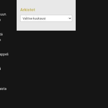
Arkistot
puun.
Arkistot
n
tä
o
appeli
i
aista