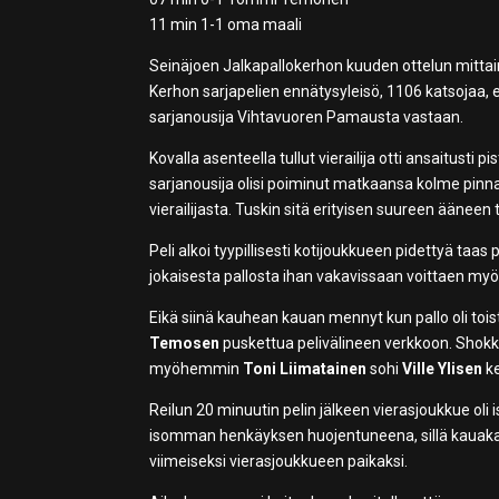
11 min 1-1 oma maali
Seinäjoen Jalkapallokerhon kuuden ottelun mittain
Kerhon sarjapelien ennätysyleisö, 1106 katsojaa, e
sarjanousija Vihtavuoren Pamausta vastaan.
Kovalla asenteella tullut vierailija otti ansaitus
sarjanousija olisi poiminut matkaansa kolme pinna
vierailijasta. Tuskin sitä erityisen suureen ääneen 
Peli alkoi tyypillisesti kotijoukkueen pidettyä taas 
jokaisesta pallosta ihan vakavissaan voittaen m
Eikä siinä kauhean kauan mennyt kun pallo oli tois
Temosen
puskettua pelivälineen verkkoon. Shokki
myöhemmin
Toni Liimatainen
sohi
Ville Ylisen
ke
Reilun 20 minuutin pelin jälkeen vierasjoukkue oli
isomman henkäyksen huojentuneena, sillä kauakan e
viimeiseksi vierasjoukkueen paikaksi.