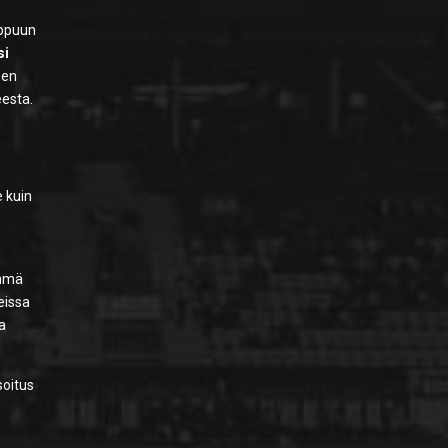
oppuun
si
isen
eesta.
e kuin
yhmä
eissa
la
soitus