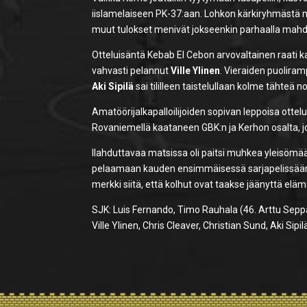
iislamelaiseen PK-37:aan. Lohkon kärkiryhmästä my
muut tulokset menivät jokseenkin parhaalla mahdol
Otteluisäntä Kebab El Cebon arvovaltainen raati ka
vahvasti pelannut
Ville Ylinen
. Vieraiden puoliram
Aki Sipilä
sai tililleen taistelullaan kolme tähteä
Amatöörijalkapalloilijoiden sopivan leppoisa ottel
Rovaniemellä kaataneen GBK:n ja Kerhon osalta, 
Ilahduttavaa matsissa oli paitsi muhkea yleisömä
pelaamaan kauden ensimmäisessä sarjapelissään. Vaik
merkki siitä, että kolhut ovat taakse jäänyttä eläm
SJK: Luis Fernando, Timo Rauhala (46. Arttu Seppä
Ville Ylinen, Chris Cleaver, Christian Sund, Aki Sip