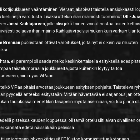
li kotijoukkueen vääntäminen. Vieraat jaksoivat taistella ansiokkaasti l
a kielii neljä varoitusta. Lisäksi ottelun ihan mainiosti tuominnut
Olli-Jus
leen
Jussi Kaihlajärven
, jolle olisi joku toinen voinut nostaa toisen kelta
iivisesti pelaava ihan mainio Kaihlajärvi selvisi hiukan kuin varkain tilant
e Brennan
puolestaan ottivat varoitukset, joita nyt ei oikein voi muuten
iksi.
taa, eli parempi oli saada melko keskinkertaisella esityksellä edes pist
empaa taistelumoraalia joukkueelta,josta kuitenkin löytyy taitoa
kueeseen, niin myös ViPaan.
etteikö ViPaa pitäisi arvostaa joukkueen esityksen pohjalta. Taisteleva r
akaan pyydellä anteeksi esitystään. Mitään hävettävää ei sarjanousijan ott
hiukan taulukossa menettikin tasapelin myötä asemiaan, voi tuo pinna ol
ellä pisteissä kauden loppuessa, oli tämä ottelu silti aivan oivallinen o
lla ei kannata edetä näissäkään peleissä.
atti se johtoaan lohkon kärjessä FC Kiiston kompastuttua kotonaan