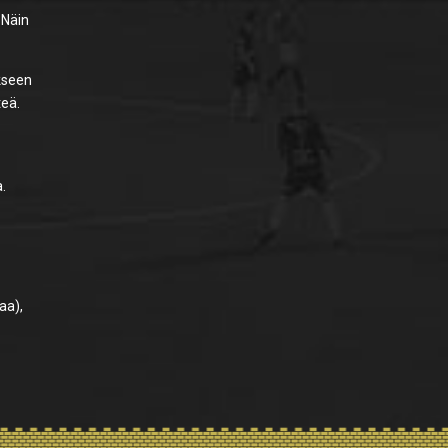
 Näin
ikseen
teä.
.
aa),