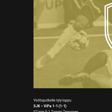
Voittoputkelle tyly loppu
SJK – ViPa 1-1 (1-1)
07 min 0-1 Tommi Temonen