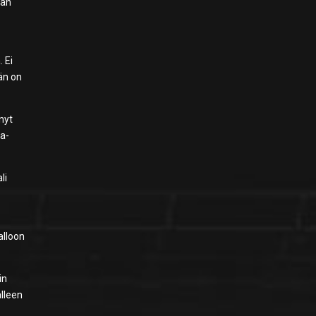
van
 Ei
ään on
 nyt
ta-
li
n
alloon
in
älleen