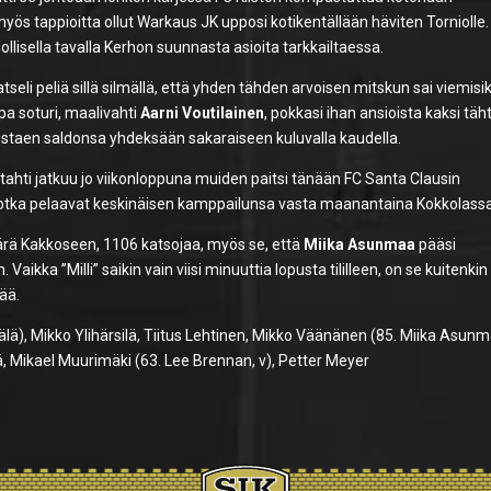
ös tappioitta ollut Warkaus JK upposi kotikentällään häviten Torniolle.
lisella tavalla Kerhon suunnasta asioita tarkkailtaessa.
tseli peliä sillä silmällä, että yhden tähden arvoisen mitskun sai viemis
pa soturi, maalivahti
Aarni Voutilainen
, pokkasi ihan ansioista kaksi täh
 nostaen saldonsa yhdeksään sakaraiseen kuluvalla kaudella.
utahti jatkuu jo viikonloppuna muiden paitsi tänään FC Santa Clausin
jotka pelaavat keskinäisen kamppailunsa vasta maanantaina Kokkolassa
ärä Kakkoseen, 1106 katsojaa, myös se, että
Miika Asunmaa
pääsi
ka ”Milli” saikin vain viisi minuuttia lopusta tililleen, on se kuitenkin
ää.
lä), Mikko Ylihärsilä, Tiitus Lehtinen, Mikko Väänänen (85. Miika Asunm
ilä, Mikael Muurimäki (63. Lee Brennan, v), Petter Meyer