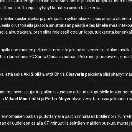
lit jäisivät kamppailuin ainoiksi. Moni odotti ja uskoi kotijoukkueen tule
voittoon, mutta eipä löytynyt konsteja siihen tällä kertaa.
n menikin roiskimiseksi ja purkupallon sylkemikseksi pois omalta alueelta
ella ollut toisella jaksolla ainuttakaan päästä edes lähelle maalintekoa.
aksolla ainuttakaan, joten siinä mielessä ottelun lopputuloksesta kenenk
oliajalla dominoiden peliä ensimmäistä jaksoa selvemmin, jollakin tavalla
nähtiin lauantaina FC Santa Clausia vastaan. Peli meni junnaavaksi, ennal
va, että sekä
Aki Sipilän
, että
Chris Cleaverin
paikoista olisi pitänyt maa
altaan mainiosti ja ujuttui pallon nivusensa ottelun alkupuolella loukannee
ssä
Mikael Muurimäki
ja
Petter Meyer
olivat venyttämässä jalkaansa p
e erinomaisen paikan pudottamalla pallon rinnallaan britille noin 16 metr
staan oli uudelleen asialla 67. minuutilla esittäen mainion puskun, mutta j