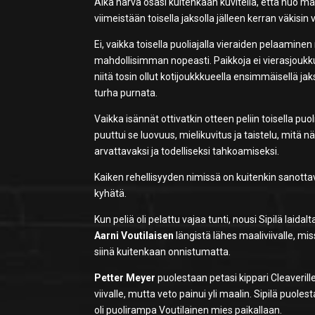
Aika harva osasi kuitenkaan kuvitella, että nuo maa
viimeistään toisella jaksolla jälleen kerran väkisin 
Ei, vaikka toisella puoliajalla vieraiden pelaamine
mahdollisimman nopeasti. Paikkoja ei vierasjoukkue
niitä tosin ollut kotijoukkkueella ensimmäisellä j
turha purnata.
Vaikka isännät ottivatkin otteen peliin toisella pu
puuttui se luovuus, mielikuvitus ja taistelu, mitä 
arvattavaksi ja todelliseksi tahkoamiseksi.
Kaiken rehellisyyden nimissä on kuitenkin sanotta
kyhätä.
Kun peliä oli pelattu vajaa tunti, nousi Sipilä laid
Aarni Voutilaisen
längistä lähes maaliviivalle, mi
siinä kuitenkaan onnistumatta.
Petter Meyer
puolestaan petasi kippari Cleaverill
viivalle, mutta veto painui yli maalin. Sipilä puole
oli puolirampa Voutilainen mies paikallaan.