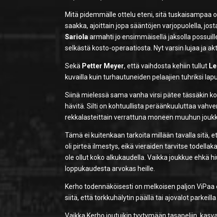
Mitä pidemmälle ottelu eteni, sitä tuskaisampaa o
saakka, ajoittain jopa sääntöjen varjopuolella, jost
Sariola
armahti jo ensimmäisellä jaksolla possuil
selkästä kosto-operaatiosta. Nyt varsin lujaa ja akt
Sekä
Petter Meyer
, että vaihdosta kehiin tullut
Le
kuvailla kuin turhautuneiden pelaajien tuhriksi lapu
Siinä mielessä sama vanha virsi pätee tässäkin koh
hävitä. Silti on kohtuullista peräänkuuluttaa vahv
rekkalasteittain verrattuna moneen muuhun jouk
Tämä ei kuitenkaan tarkoita millään tavalla sitä, 
oli pirteä ilmestys, eikä vieraiden tarvitse todell
ole ollut koko alkukaudella. Vaikka joukkue ehkä 
loppukaudesta arvokas heille.
Kerho todennäköisesti on melkoisen paljon ViPaa ed
siitä, että torkkuhälytin päällä tai ajovalot parkei
Vaikka Kerho joutuikin tyytymään tasapeliin, kasv