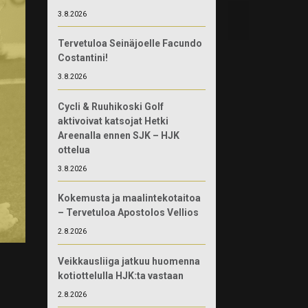
3.8.2026
Tervetuloa Seinäjoelle Facundo
Costantini!
3.8.2026
Cycli & Ruuhikoski Golf
aktivoivat katsojat Hetki
Areenalla ennen SJK – HJK
ottelua
3.8.2026
Kokemusta ja maalintekotaitoa
– Tervetuloa Apostolos Vellios
2.8.2026
Veikkausliiga jatkuu huomenna
kotiottelulla HJK:ta vastaan
2.8.2026