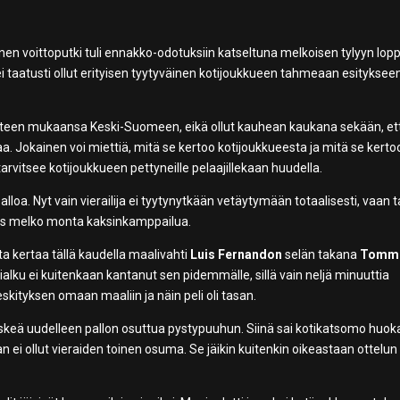
en voittoputki tuli ennakko-odotuksiin katseltuna melkoisen tylyyn lop
i taatusti ollut erityisen tyytyväinen kotijoukkueen tahmeaan esityksee
ti pisteen mukaansa Keski-Suomeen, eikä ollut kauhean kaukana sekään, et
a. Jokainen voi miettiä, mitä se kertoo kotijoukkueesta ja mitä se kerto
tarvitsee kotijoukkueen pettyneille pelaajillekaan huudella.
palloa. Nyt vain vierailija ei tyytynytkään vetäytymään totaalisesti, vaan t
yös melko monta kaksinkamppailua.
ta kertaa tällä kaudella maalivahti
Luis Fernandon
selän takana
Tomm
alku ei kuitenkaan kantanut sen pidemmälle, sillä vain neljä minuuttia
skityksen omaan maaliin ja näin peli oli tasan.
 iskeä uudelleen pallon osuttua pystypuuhun. Siinä sai kotikatsomo huok
i ollut vieraiden toinen osuma. Se jäikin kuitenkin oikeastaan ottelun