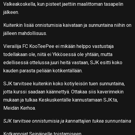
Valkeakoskella, kun pisteet jaettiin maalittoman tasapelin
jälkeen.
Kuitenkin lisää onnistumisia kaivataan ja sunnuntaina niihin on
jälleen mahdollisuus.
Vierailija FC KooTeePee ei mikään helppo vastustaja
todellakaan ole, niitä ei Ykkösessä ole yhtään, mutta
edellisessä ottelussa juuri heitä vastaan, SJK esitti koko
kauden parasta peliään kotikentällään.
SJK tarvitsee kuitenkin koko kotiyleisön tuen sunnuntaina,
jotta kurssi saadaan käännettyä. Ottakaa siis kaverinnekin
mukaan ja tulkaa Keskuskentälle kannustamaan SJK:ta,
Meidän Kerhoa.
SJK tarvitsee onnistumisia ja kannattajien tukea sunnuntaina
Kotkanpojat Seinäjoelle toistamiseen