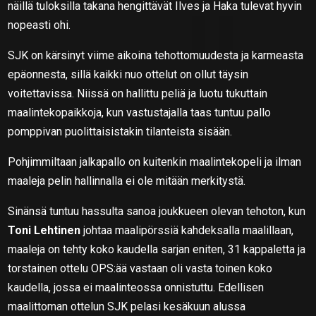
näillä tuloksilla takana hengittävät Ilves ja Haka tulevat hyvin
nopeasti ohi.
SJK on kärsinyt viime aikoina tehottomuudesta ja karmeasta
epäonnesta, sillä kaikki nuo ottelut on ollut täysin
voitettavissa. Niissä on hallittu peliä ja luotu tukuttain
maalintekopaikkoja, kun vastustajalla taas tuntuu pallo
pomppivan puolittaisistakin tilanteista sisään.
Pohjimmiltaan jalkapallo on kuitenkin maalintekopeli ja ilman
maaleja pelin hallinnalla ei ole mitään merkitystä.
Sinänsä tuntuu hassulta sanoa joukkueen olevan tehoton, kun
Toni Lehtinen
johtaa maalipörssiä kahdeksalla maalillaan,
maaleja on tehty koko kaudella sarjan eniten, 31 kappaletta ja
torstainen ottelu OPS:ää vastaan oli vasta toinen koko
kaudella, jossa ei maalinteossa onnistuttu. Edellisen
maalittoman ottelun SJK pelasi kesäkuun alussa