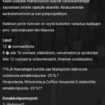
Kaikki paikalle mahdollisesti tulevat vieraskannattajat
sijoitetaan omalle rajatulle alueelle, Keskuskentän
aurikokatsomoon ja sen pohjoispäätyyn.
Kaikkien peliin tulevien on syytä kuitenkin varautua laukkujen
yms. tarkistukseen tarvittaessa.
Liput:
12 � normaalihinta
8 � alle 16 vuotiaat, eläkeläiset, varusmiehet ja opiskelijat.
Alle 12 vuotiaat ja sotaveteraanit, ilmainen sisäänpääsy.
??SJK Kannattajat-kortilla saa Wallsportin kahviosta
ostetuista ennakkolipuista -20 %.?
Hospodasta, Wilsonista ja Coffee Housesta S-etukortilla
ennakkolipuista -20 %??
Ennakkolipunmyynti:
?- Wallsport?