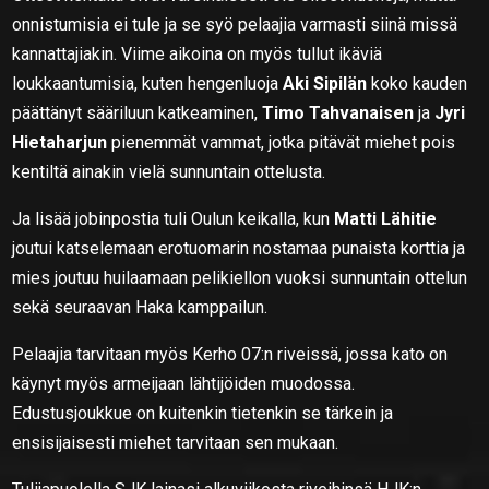
onnistumisia ei tule ja se syö pelaajia varmasti siinä missä
kannattajiakin. Viime aikoina on myös tullut ikäviä
loukkaantumisia, kuten hengenluoja
Aki Sipilän
koko kauden
päättänyt sääriluun katkeaminen,
Timo Tahvanaisen
ja
Jyri
Hietaharjun
pienemmät vammat, jotka pitävät miehet pois
kentiltä ainakin vielä sunnuntain ottelusta.
Ja lisää jobinpostia tuli Oulun keikalla, kun
Matti Lähitie
joutui katselemaan erotuomarin nostamaa punaista korttia ja
mies joutuu huilaamaan pelikiellon vuoksi sunnuntain ottelun
sekä seuraavan Haka kamppailun.
Pelaajia tarvitaan myös Kerho 07:n riveissä, jossa kato on
käynyt myös armeijaan lähtijöiden muodossa.
Edustusjoukkue on kuitenkin tietenkin se tärkein ja
ensisijaisesti miehet tarvitaan sen mukaan.