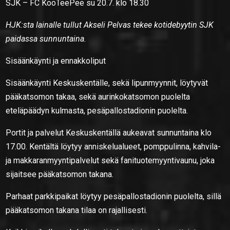
SJK – FC KooTeePee su 20.7. klo 18.30
HJK:sta lainalle tullut Akseli Pelvas tekee kotidebyytin SJK
paidassa sunnuntaina.
Sisäänkäynti ja ennakkoliput
Sisäänkäynti Keskuskentälle, sekä lipunmyynnit, löytyvät
pääkatsomon takaa, sekä aurinkokatsomon puolelta
eteläpäädyn kulmasta, pesäpallostadionin puolelta.
Portit ja palvelut Keskuskentällä aukeavat sunnuntaina klo
17.00. Kentältä löytyy anniskelualueet, pomppulinna, kahvila-
ja makkaranmyyntipalvelut sekä fanituotemyyntivaunu, joka
sijaitsee pääkatsomon takana.
Parhaat parkkipaikat löytyy pesäpallostadionin puolelta, sillä
pääkatsomon takana tilaa on rajallisesti.