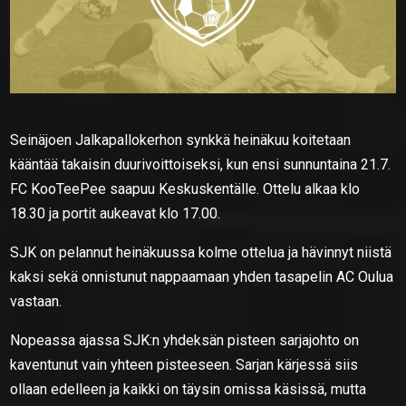
Seinäjoen Jalkapallokerhon synkkä heinäkuu koitetaan
kääntää takaisin duurivoittoiseksi, kun ensi sunnuntaina 21.7.
FC KooTeePee saapuu Keskuskentälle. Ottelu alkaa klo
18.30 ja portit aukeavat klo 17.00.
SJK on pelannut heinäkuussa kolme ottelua ja hävinnyt niistä
kaksi sekä onnistunut nappaamaan yhden tasapelin AC Oulua
vastaan.
Nopeassa ajassa SJK:n yhdeksän pisteen sarjajohto on
kaventunut vain yhteen pisteeseen. Sarjan kärjessä siis
ollaan edelleen ja kaikki on täysin omissa käsissä, mutta