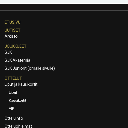
ETUSIVU
UUTISET
Arkisto
JOUKKUEET
SJK
SJK Akatemia
SJK Juniorit (omalle sivulle)
OTTELUT
Liput ja kausikortit
Liput
Kausikortit
VIP
Otteluinfo
Otteluohjelmat