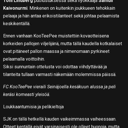
Toni Lindberg
puolustuksessa sekä hyökkääjä
Samuli
Kaivonurmi
. Minkenen on kuitenkin joukkueen tehokkain
pelaaja ja hän antaa erikoistilanteet sekä johtaa pelaamista
keskikentällä.
Ennen vanhaan KooTeePee muistettiin kovaotteisena
korkeiden pallojen viljelijänä, mutta tällä kaudella kotkalaiset
ovat pitäneet pallon maassa ja nimenomaan pyrkineet
pelaamalla voittoihin.
Siksi sunnuntain ottelusta voi odottaa viihdyttävää ja
tilanteita tullaan varmasti näkemään molemmissa päissä.
FC KooTeePee vieraili Seinäjoella kesäkuun alussa ja peli
keräsi komeasti yleisöä.
Loukkaantumisia ja pelikieltoja
SJK on tällä hetkellä kauden vaikeimmassa vaiheessaan.
Otteet kentällä eivät varsinaisesti ole olleet huonoja, mutta