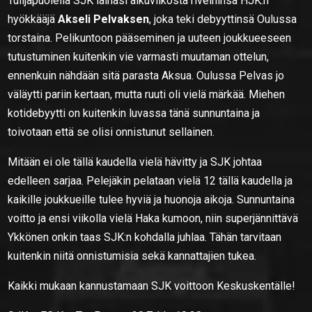
Tulijapuolella SJK lainasi alkuviikosta riveihinsä HJK:n
hyökkääjä
Akseli Pelvaksen
, joka teki debyyttinsä Oulussa
torstaina. Pelikuntoon pääseminen ja uuteen joukkueeseen
tutustuminen kuitenkin vie varmasti muutaman ottelun,
ennenkuin nähdään sitä parasta Aksua. Oulussa Pelvas jo
väläytti pariin kertaan, mutta ruuti oli vielä märkää. Miehen
kotidebyytti on kuitenkin luvassa tänä sunnuntaina ja
toivotaan että se olisi onnistunut sellainen.
Mitään ei ole tällä kaudella vielä hävitty ja SJK johtaa
edelleen sarjaa. Pelejäkin pelataan vielä 12 tällä kaudella ja
kaikille joukkueille tulee hyviä ja huonoja aikoja. Sunnuntaina
voitto ja ensi viikolla vielä Haka kumoon, niin superjännittävä
Ykkönen onkin taas SJK:n kohdalla juhlaa. Tähän tarvitaan
kuitenkin niitä onnistumisia sekä kannattajien tukea.
Kaikki mukaan kannustamaan SJK voittoon Keskuskentälle!