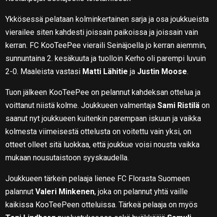
Ykkösessä pelataan kolminkertainen sarja ja osa joukkueista
vierailee siten kahdesti joissain paikoissa ja joissain vain
kerran. FC KooTeePee vieraili Seinäjoella jo kerran aiemmin,
sunnuntaina 2. kesäkuuta ja tuolloin Kerho oli parempi luvuin
2-0. Maaleista vastasi
Matti Lähitie
ja
Justin Moose
.
Tuon jälkeen KooTeePee on pelannut kahdeksan ottelua ja
voittanut niistä kolme. Joukkueen valmentaja
Sami Ristilä
on
saanut nyt joukkueen kuitenkin parempaan iskuun ja vaikka
kolmesta viimeisestä ottelusta on voitettu vain yksi, on
otteet olleet sitä luokkaa, että joukkue voisi nousta vaikka
mukaan nousutaistoon syyskaudella.
Joukkueen tärkein pelaaja lienee FC Florasta Suomeen
palannut
Valeri Minkenen
, joka on pelannut yhtä vaille
kaikissa KooTeePeen otteluissa. Tärkeä pelaaja on myös