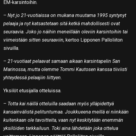
EM-karsintoihin.
–
Nyt jo 21-vuotiaissa on mukana muutama 1995 syntynyt
pelaaja ja nyt katsastetaan sitä ketkä mahdollisesti ovat
seuraavia. Joko jo näihin meneillään oleviin karsintoihin tai
viimeistään sitten seuraaviin,
kertoo Lipponen Palloliiton
sivuilla.
–
21-vuotiaat pelaavat samaan aikaan karsintapelin San
Marinossa, mutta olemme Tommi Kautosen kanssa tiiviisti
yhteydessä pelaajiin liittyen.
Yksilöt etusijalla otteluissa.
–
Totta kai näillä otteluilla saadaan myös ylläpidettyä
kansainvälistä pelituntumaa. Joukkueena meillä ei niinkään
kuitenkaan ole tavoitteita, vaan nyt keskitytään enemmän
yksilöiden tarkkailuun. Toki aina lähdetään joka ottelua