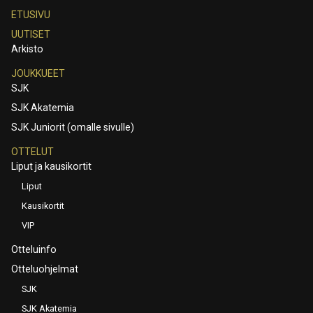
ETUSIVU
UUTISET
Arkisto
JOUKKUEET
SJK
SJK Akatemia
SJK Juniorit (omalle sivulle)
OTTELUT
Liput ja kausikortit
Liput
Kausikortit
VIP
Otteluinfo
Otteluohjelmat
SJK
SJK Akatemia