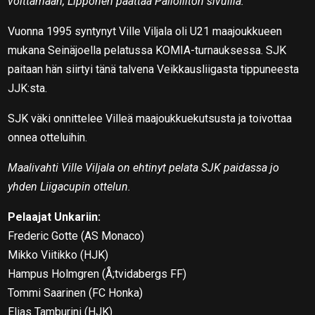
voittamaan, Lipponen päättää Palloliiton sivuilla.
Vuonna 1995 syntynyt Ville Viljala oli U21 maajoukkueen
mukana Seinäjoella pelatussa KOMIA-turnauksessa. SJK
paitaan hän siirtyi tänä talvena Veikkausliigasta tippuneesta
JJK:sta.
SJK väki onnittelee Villeä maajoukkuekutsusta ja toivottaa
onnea otteluihin.
Maalivahti Ville Viljala on ehtinyt pelata SJK paidassa jo
yhden Liigacupin ottelun.
Pelaajat Unkariin:
Frederic Gotte (AS Monaco)
Mikko Viitikko (HJK)
Hampus Holmgren (Å;tvidabergs FF)
Tommi Saarinen (FC Honka)
Elias Tamburini (HJK)