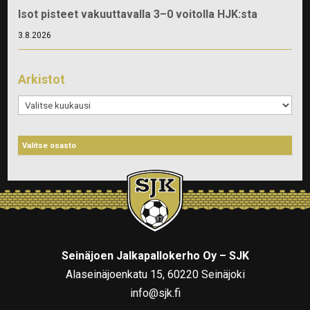
Isot pisteet vakuuttavalla 3–0 voitolla HJK:sta
3.8.2026
Arkistot
Arkistot
Seinäjoen Jalkapallokerho Oy – SJK
Alaseinäjoenkatu 15, 60220 Seinäjoki
info@sjk.fi