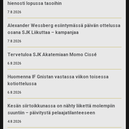
hienosti lopussa tasoihin
7.8.2026
Alexander Wessberg esiintymässä päivän ottelussa
osana SJK Liikuttaa – kampanjaa
7.8.2026
Tervetuloa SJK Akatemiaan Momo Cissé
6.8.2026
Huomenna IF Gnistan vastassa viikon toisessa
kotiottelussa
6.8.2026
Kesän siirtoikkunassa on nähty liikettä molempiin
suuntiin – päivitystä pelaajatilanteeseen
4.8.2026