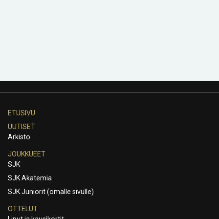
ETUSIVU
UUTISET
Arkisto
JOUKKUEET
SJK
SJK Akatemia
SJK Juniorit (omalle sivulle)
OTTELUT
Liput ja kausikortit