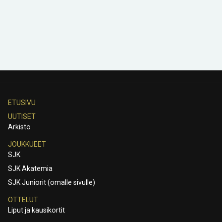
ETUSIVU
UUTISET
Arkisto
JOUKKUEET
SJK
SJK Akatemia
SJK Juniorit (omalle sivulle)
OTTELUT
Liput ja kausikortit