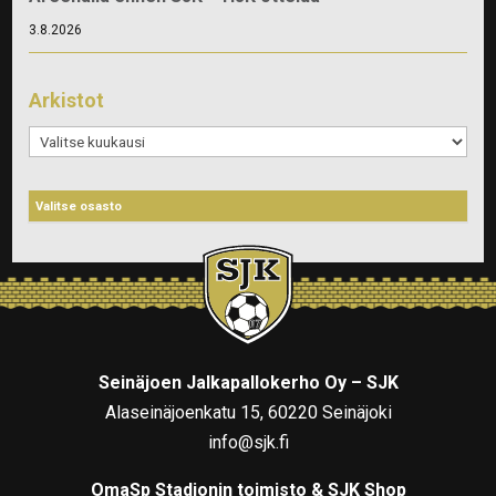
3.8.2026
Arkistot
Arkistot
Seinäjoen Jalkapallokerho Oy – SJK
Alaseinäjoenkatu 15, 60220 Seinäjoki
info@sjk.fi
OmaSp Stadionin toimisto & SJK Shop