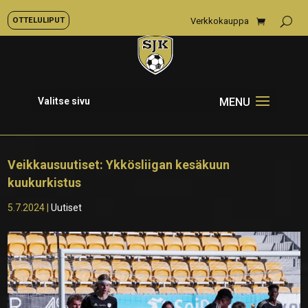
OTTELULIPUT
Verkkokauppa
Valitse sivu
Veikkausuutiset: Ykkösliigan kesäkuun
kuukurkistus
5.7.2024
|
Uutiset