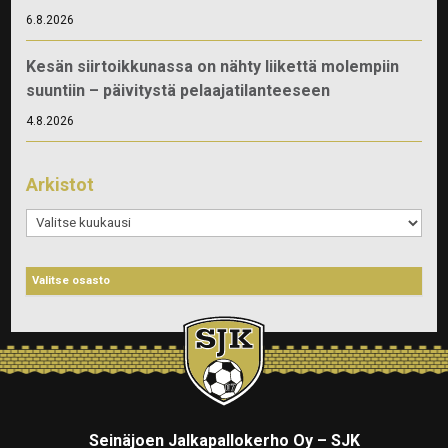
6.8.2026
Kesän siirtoikkunassa on nähty liikettä molempiin
suuntiin – päivitystä pelaajatilanteeseen
4.8.2026
Arkistot
Arkistot
Seinäjoen Jalkapallokerho Oy – SJK