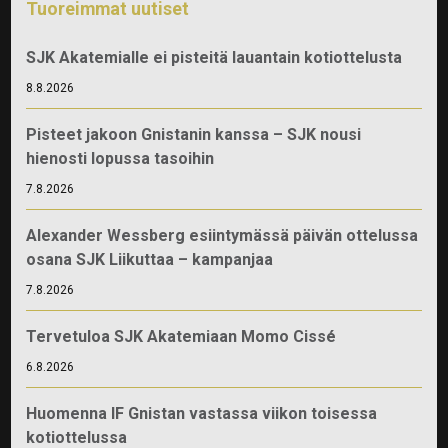
Tuoreimmat uutiset
SJK Akatemialle ei pisteitä lauantain kotiottelusta
8.8.2026
Pisteet jakoon Gnistanin kanssa – SJK nousi
hienosti lopussa tasoihin
7.8.2026
Alexander Wessberg esiintymässä päivän ottelussa
osana SJK Liikuttaa – kampanjaa
7.8.2026
Tervetuloa SJK Akatemiaan Momo Cissé
6.8.2026
Huomenna IF Gnistan vastassa viikon toisessa
kotiottelussa