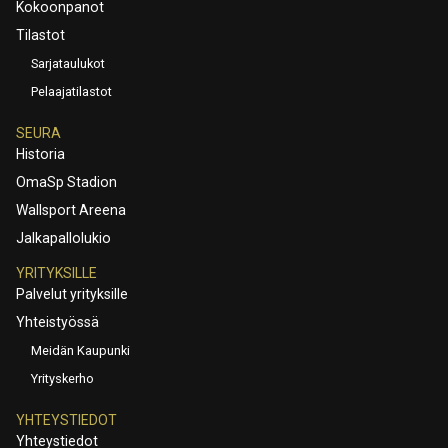
Kokoonpanot
Tilastot
Sarjataulukot
Pelaajatilastot
SEURA
Historia
OmaSp Stadion
Wallsport Areena
Jalkapallolukio
YRITYKSILLE
Palvelut yrityksille
Yhteistyössä
Meidän Kaupunki
Yrityskerho
YHTEYSTIEDOT
Yhteystiedot