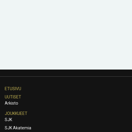
ETUSIVU
UUTISET
Arkisto
JOUKKUEET
SJK
SJK Akatemia